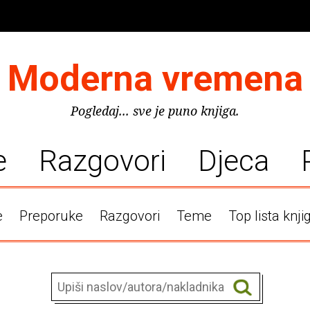
Moderna vremena
Pogledaj... sve je puno knjiga.
e
Razgovori
Djeca
e
Preporuke
Razgovori
Teme
Top lista knji