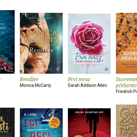
r
Rendžer
Prvi mraz
Suvreme
pčelarst
Monica McCarty
Sarah Addison Allen
Friedrich P