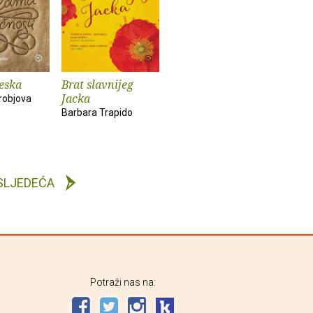
jeska
Brat slavnijeg
Jacka
orobjova
Barbara Trapido
SLJEDEĆA
Potraži nas na: