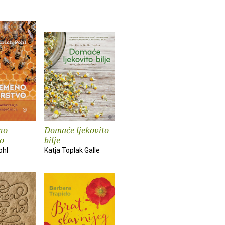
no
Domaće ljekovito
vo
bilje
ohl
Katja Toplak Galle