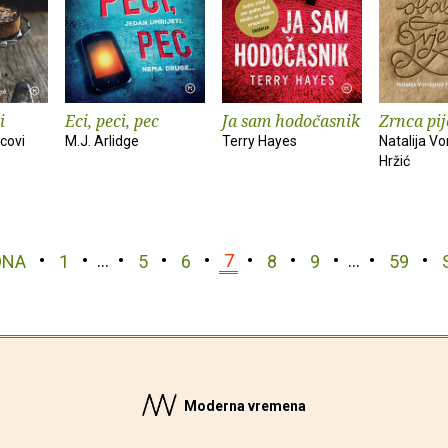
i
Eci, peci, pec
Ja sam hodočasnik
Zrnca pi
covi
M.J. Arlidge
Terry Hayes
Natalija V
Hržić
DNA
1
…
5
6
7
8
9
…
59
Moderna vremena