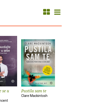
 se u
Pustila sam te
Clare Mackintosh
ncent