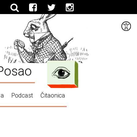
Posao
ga
Podcast
Čitaonica