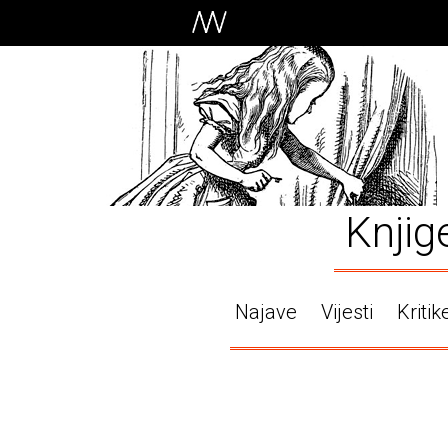
Knjig
Najave
Vijesti
Kritik