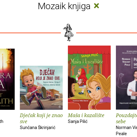
×
Mozaik knjiga
Dječak koji je znao
Maša i kazalište
Pouzdajte
sve
sebe
th
Sanja Pilić
Sunčana Škrinjarić
Norman Vi
Peale