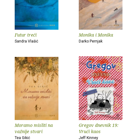
Futur treći
Monika i Monika
Sandra Vlašić
Darko Pernjak
Moramo misliti na
Gregov dnevnik 19:
važnije stvari
Vrući kaos
Tea Gikić
Jeff Kinney