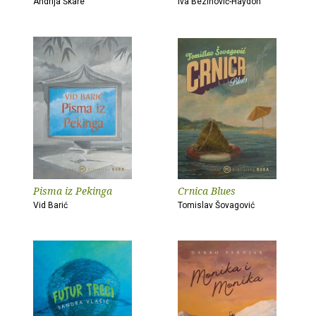
Andrija Škare
Iva Bezinović-Haydon
Pisma iz Pekinga
Crnica Blues
Vid Barić
Tomislav Šovagović