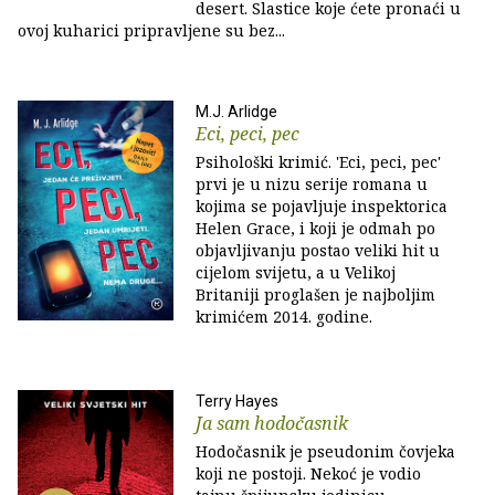
desert. Slastice koje ćete pronaći u
ovoj kuharici pripravljene su bez...
M.J. Arlidge
Eci, peci, pec
Psihološki krimić. 'Eci, peci, pec'
prvi je u nizu serije romana u
kojima se pojavljuje inspektorica
Helen Grace, i koji je odmah po
objavljivanju postao veliki hit u
cijelom svijetu, a u Velikoj
Britaniji proglašen je najboljim
krimićem 2014. godine.
Terry Hayes
Ja sam hodočasnik
Hodočasnik je pseudonim čovjeka
koji ne postoji. Nekoć je vodio