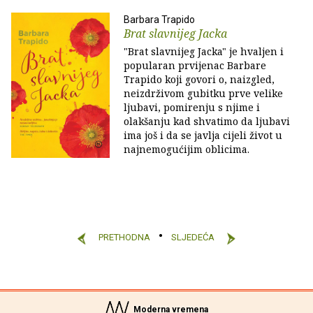
Barbara Trapido
Brat slavnijeg Jacka
"Brat slavnijeg Jacka" je hvaljen i
popularan prvijenac Barbare
Trapido koji govori o, naizgled,
neizdrživom gubitku prve velike
ljubavi, pomirenju s njime i
olakšanju kad shvatimo da ljubavi
ima još i da se javlja cijeli život u
najnemogućijim oblicima.
PRETHODNA
SLJEDEĆA
Moderna vremena