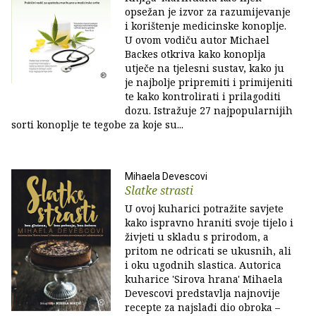
opsežan je izvor za razumijevanje
i korištenje medicinske konoplje.
U ovom vodiču autor Michael
Backes otkriva kako konoplja
utječe na tjelesni sustav, kako ju
je najbolje pripremiti i primijeniti
te kako kontrolirati i prilagoditi
dozu. Istražuje 27 najpopularnijih
sorti konoplje te tegobe za koje su...
Mihaela Devescovi
Slatke strasti
U ovoj kuharici potražite savjete
kako ispravno hraniti svoje tijelo i
živjeti u skladu s prirodom, a
pritom ne odricati se ukusnih, ali
i oku ugodnih slastica. Autorica
kuharice 'Sirova hrana' Mihaela
Devescovi predstavlja najnovije
recepte za najslađi dio obroka –