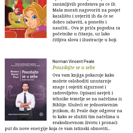
zanimljivih predstava pa ce ih
Maša morati nagovoriti na posjet
kazalištu i uvjeriti ih da će se
dobro zabaviti, a ponešto i
naučiti... Ova je priča pogodna za
početnike u čitanju, uz lako
čitljiva slova i ilustracije u boji.
Norman Vincent Peale
Pouzdajte se u sebe
Ova vam knjiga pokazuje kako
možete osloboditi unutarnje
snage i osjetiti sigurnost i
zadovoljstvo. Opisani savjeti i
tehnike temelje se na načelima iz
Biblije. Služeći se jednostavnim
jezikom, dr. Peale daje odgovor na
to kako se služiti tim načelima u
svakodnevnom životu i pronaći
put do nove energije koja će vam istinski obnoviti...