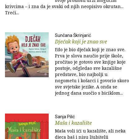
svoje prošlosti drži mogućim
krivcima – i zna da je svaki od njih neopisivo okrutan...
Treći...
Sunčana Škrinjarić
Dječak koji je znao sve
Edo je bio dječak koji je znao sve.
Prva je slova naučio prije škole,
pročitao je gotovo sve knjige koje
postoje, odgledao sve kazališne
predstave, bio najbolji u
nogometu i košarci i govorio skoro
sve svjetske jezike. A onda se
jednog dana suočio s biciklom...
Sanja Pilić
Maša i kazalište
Maša voli ići u kazalište, ali neka
djeca baš i nisu ljubitelji