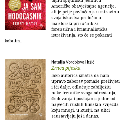
tajnu špijunsku jedinicu
Američke obavještajne agencije,
ali je prije povlačenja u mirovinu
svoja iskustva pretočio u
majstorski priručnik za
forenzična i kriminalistička
istraživanja, što će se pokazati
kobnim...
Natalija Vorobjova Hržić
Zrnca pijeska
Iako autorica smatra da nam
upravo zaborav pomaže preživjeti
i ići dalje, odlučuje zabilježiti
neke trenutke svoga odrastanja,
školovanja i postajanja jedne od
najvećih ruskih filmskih zvijezda
koju mnogi, u Rusiji, na ulici
zaustavljaju još i danas.