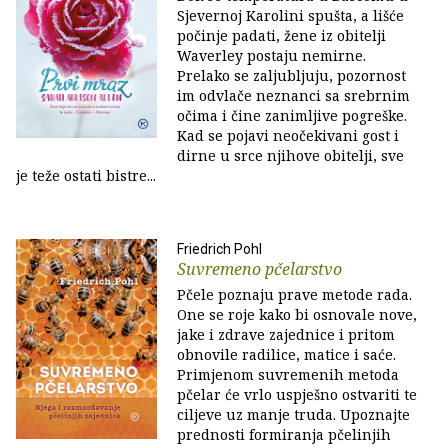
Sjevernoj Karolini spušta, a lišće
počinje padati, žene iz obitelji
Waverley postaju nemirne.
Prelako se zaljubljuju, pozornost
im odvlače neznanci sa srebrnim
očima i čine zanimljive pogreške.
Kad se pojavi neočekivani gost i
dirne u srce njihove obitelji, sve
je teže ostati bistre...
Friedrich Pohl
Suvremeno pčelarstvo
Pčele poznaju prave metode rada.
One se roje kako bi osnovale nove,
jake i zdrave zajednice i pritom
obnovile radilice, matice i saće.
Primjenom suvremenih metoda
pčelar će vrlo uspješno ostvariti te
ciljeve uz manje truda. Upoznajte
prednosti formiranja pčelinjih