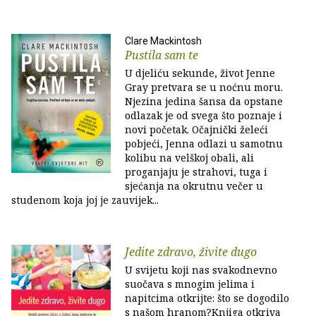
Clare Mackintosh
Pustila sam te
U djeliću sekunde, život Jenne
Gray pretvara se u noćnu moru.
Njezina jedina šansa da opstane
odlazak je od svega što poznaje i
novi početak. Očajnički želeći
pobjeći, Jenna odlazi u samotnu
kolibu na velškoj obali, ali
proganjaju je strahovi, tuga i
sjećanja na okrutnu večer u
studenom koja joj je zauvijek...
Jedite zdravo, živite dugo
U svijetu koji nas svakodnevno
suočava s mnogim jelima i
napitcima otkrijte: što se dogodilo
s našom hranom?Knjiga otkriva