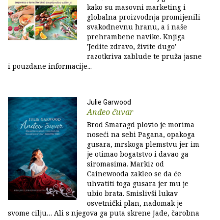
kako su masovni marketing i
globalna proizvodnja promijenili
svakodnevnu hranu, a i naše
prehrambene navike. Knjiga
'Jedite zdravo, živite dugo'
razotkriva zablude te pruža jasne
i pouzdane informacije...
Julie Garwood
Anđeo čuvar
Brod Smaragd plovio je morima
noseći na sebi Pagana, opakoga
gusara, mrskoga plemstvu jer im
je otimao bogatstvo i davao ga
siromasima. Markiz od
Cainewooda zakleo se da će
uhvatiti toga gusara jer mu je
ubio brata. Smislivši lukav
osvetnički plan, nadomak je
svome cilju… Ali s njegova ga puta skrene Jade, čarobna