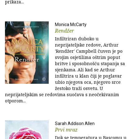
prikaza...
Monica McCarty
Rendžer
Infiltriran duboko u
neprijateljske redove, Arthur
'Rendžer' Campbell čuven je po
svojim osjetilima oštrim poput
britve i sposobnošću stapanja sa
sjenkama. Ali kad se Arthur
infiltrira u klan čiji je poglavar
ubio njegova oca, njegovo srce
žestoko traži osvetu. U
neprijateljskim se redovima suočava s neočekivanim
otporom...
Sarah Addison Allen
Prvi mraz
Dok se temperatura u Bascomu u