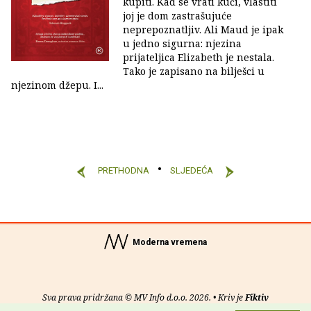
kupiti. Kad se vrati kući, vlastiti
joj je dom zastrašujuće
neprepoznatljiv. Ali Maud je ipak
u jedno sigurna: njezina
prijateljica Elizabeth je nestala.
Tako je zapisano na bilješci u
njezinom džepu. I...
PRETHODNA
SLJEDEĆA
Moderna vremena
Sva prava pridržana © MV Info d.o.o. 2026. • Kriv je
Fiktiv