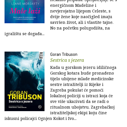
energičnom Madeline i
nevjerojatno lijepom Celeste, s
dvije žene koje naočigled imaju
savršen život, ali i vlastite tajne.
No na početku polugodišta, na
igralištu se događa...
Goran Tribuson
Sestrica s jezera
Kada u gorskom jezeru idiličnoga
Gorskog kotara bude pronađeno
tijelo ubijene mlade medicinske
sestre istražitelji iz Rijeke i
Zagreba pokušat će pomoći
lokalnoj policiji u istrazi koja će
sve više ukazivati da se radi o
ritualnom ubojstvu. Zagrebačkoj
istražiteljskoj ekipi koju čine
iskusni policajci Ognjen Kokot i Ivo...