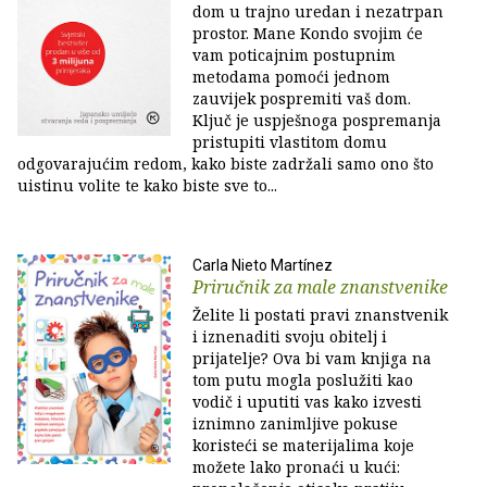
dom u trajno uredan i nezatrpan
prostor. Mane Kondo svojim će
vam poticajnim postupnim
metodama pomoći jednom
zauvijek pospremiti vaš dom.
Ključ je uspješnoga pospremanja
pristupiti vlastitom domu
odgovarajućim redom, kako biste zadržali samo ono što
uistinu volite te kako biste sve to...
Carla Nieto Martínez
Priručnik za male znanstvenike
Želite li postati pravi znanstvenik
i iznenaditi svoju obitelj i
prijatelje? Ova bi vam knjiga na
tom putu mogla poslužiti kao
vodič i uputiti vas kako izvesti
iznimno zanimljive pokuse
koristeći se materijalima koje
možete lako pronaći u kući: