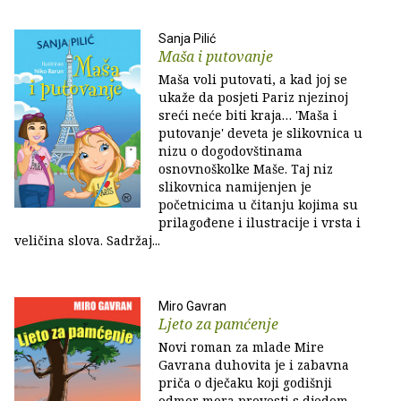
Sanja Pilić
Maša i putovanje
Maša voli putovati, a kad joj se
ukaže da posjeti Pariz njezinoj
sreći neće biti kraja… 'Maša i
putovanje' deveta je slikovnica u
nizu o dogodovštinama
osnovnoškolke Maše. Taj niz
slikovnica namijenjen je
početnicima u čitanju kojima su
prilagođene i ilustracije i vrsta i
veličina slova. Sadržaj...
Miro Gavran
Ljeto za pamćenje
Novi roman za mlade Mire
Gavrana duhovita je i zabavna
priča o dječaku koji godišnji
odmor mora provesti s djedom