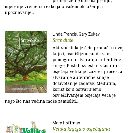
pronalaženje otisaka prstiju,
mjerenje vremena reakcija u vašem okruženju i
upoznavanje...
Linda Francis, Gary Zukav
Srce duše
Aktivnosti koje ćete pronaći u ovoj
knjizi, osmišljene su da vam
pomognu u stvaranju autentične
snage. Postati svjestan vlastitih
osjećaja veliki je izazov i proces, a
stvaranje autentične snage
doživotan je zadatak. Međutim,
korist koju ostvarujemo
osvješćivanjem osjećaja veća je
nego što nas većina može zamisliti...
Mary Hoffman
Velika knjiga o osjećajima