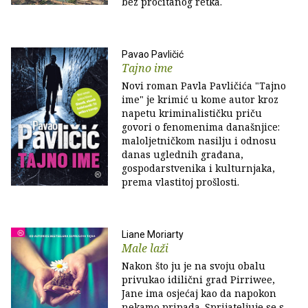
bez pročitanog retka.
Pavao Pavličić
Tajno ime
Novi roman Pavla Pavličića "Tajno
ime" je krimić u kome autor kroz
napetu kriminalističku priču
govori o fenomenima današnjice:
maloljetničkom nasilju i odnosu
danas uglednih građana,
gospodarstvenika i kulturnjaka,
prema vlastitoj prošlosti.
Liane Moriarty
Male laži
Nakon što ju je na svoju obalu
privukao idilični grad Pirriwee,
Jane ima osjećaj kao da napokon
nekamo pripada. Sprijateljuje se s