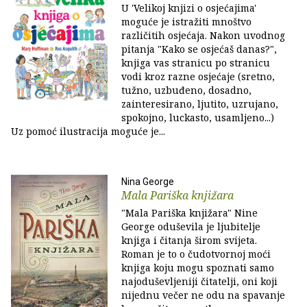
U 'Velikoj knjizi o osjećajima'
moguće je istražiti mnoštvo
različitih osjećaja. Nakon uvodnog
pitanja "Kako se osjećaš danas?",
knjiga vas stranicu po stranicu
vodi kroz razne osjećaje (sretno,
tužno, uzbuđeno, dosadno,
zainteresirano, ljutito, uzrujano,
spokojno, luckasto, usamljeno...)
Uz pomoć ilustracija moguće je...
Nina George
Mala Pariška knjižara
"Mala Pariška knjižara" Nine
George oduševila je ljubitelje
knjiga i čitanja širom svijeta.
Roman je to o čudotvornoj moći
knjiga koju mogu spoznati samo
najoduševljeniji čitatelji, oni koji
nijednu večer ne odu na spavanje