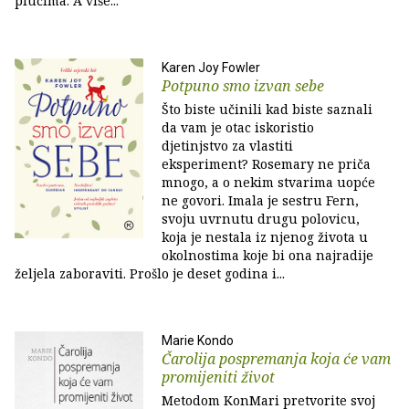
plućima. A više...
Karen Joy Fowler
Potpuno smo izvan sebe
Što biste učinili kad biste saznali
da vam je otac iskoristio
djetinjstvo za vlastiti
eksperiment? Rosemary ne priča
mnogo, a o nekim stvarima uopće
ne govori. Imala je sestru Fern,
svoju uvrnutu drugu polovicu,
koja je nestala iz njenog života u
okolnostima koje bi ona najradije
željela zaboraviti. Prošlo je deset godina i...
Marie Kondo
Čarolija pospremanja koja će vam
promijeniti život
Metodom KonMari pretvorite svoj