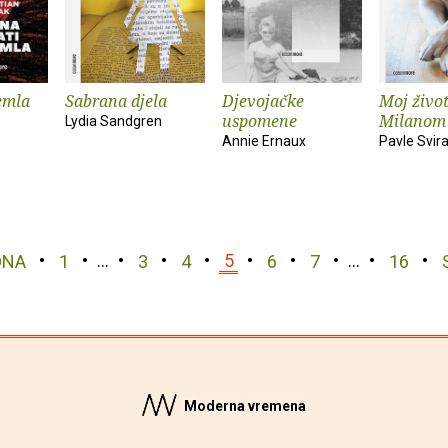
emla
Sabrana djela
Djevojačke
Moj život
uspomene
Milanom
Lydia Sandgren
Annie Ernaux
Pavle Svir
DNA
1
…
3
4
5
6
7
…
16
Moderna vremena