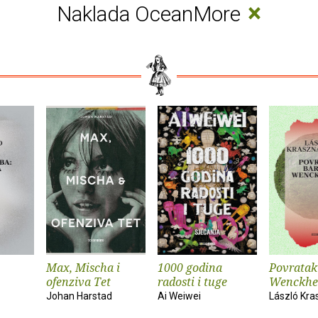
×
Naklada OceanMore
Max, Mischa i
1000 godina
Povratak
ofenziva Tet
radosti i tuge
Wenckhe
Johan Harstad
Ai Weiwei
László Kra