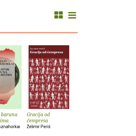
 baruna
Gracija od
ima
čempresa
sznahorkai
Želimir Periš