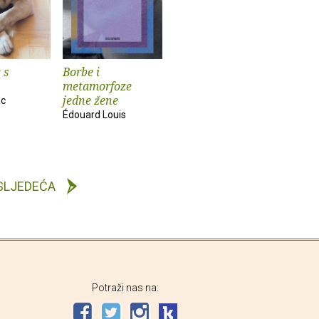
 s
Borbe i
metamorfoze
jedne žene
ac
Édouard Louis
SLJEDEĆA
Potraži nas na: