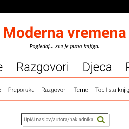
Moderna vremena
Pogledaj... sve je puno knjiga.
e
Razgovori
Djeca
e
Preporuke
Razgovori
Teme
Top lista knji