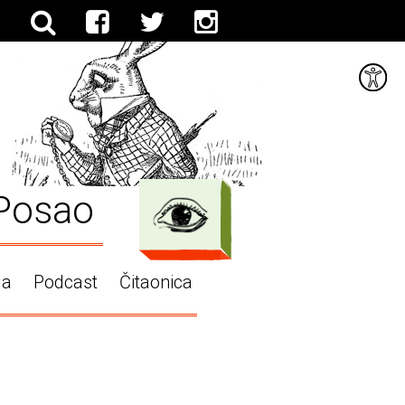
Posao
ga
Podcast
Čitaonica