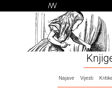
Knjig
Najave
Vijesti
Kritik