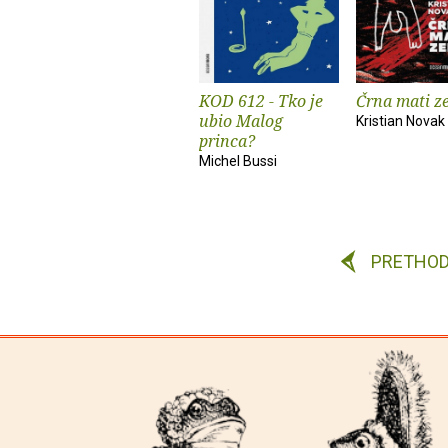
KOD 612 - Tko je
Črna mati z
ubio Malog
Kristian Novak
princa?
Michel Bussi
PRETHO