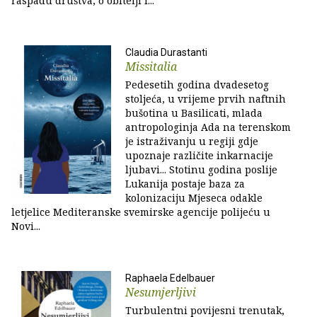
raspadu društva, o obitelji i...
Claudia Durastanti
Missitalia
Pedesetih godina dvadesetog
stoljeća, u vrijeme prvih naftnih
bušotina u Basilicati, mlada
antropologinja Ada na terenskom
je istraživanju u regiji gdje
upoznaje različite inkarnacije
ljubavi... Stotinu godina poslije
Lukanija postaje baza za
kolonizaciju Mjeseca odakle
letjelice Mediteranske svemirske agencije polijeću u
Novi...
Raphaela Edelbauer
Nesumjerljivi
Turbulentni povijesni trenutak,