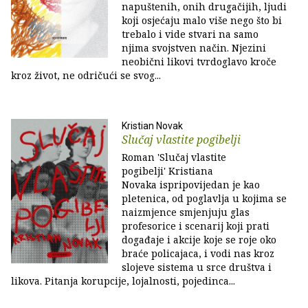
napuštenih, onih drugačijih, ljudi
koji osjećaju malo više nego što bi
trebalo i vide stvari na samo
njima svojstven način. Njezini
neobični likovi tvrdoglavo kroče
kroz život, ne odričući se svog...
Kristian Novak
Slučaj vlastite pogibelji
Roman 'Slučaj vlastite
pogibelji' Kristiana
Novaka ispripovijedan je kao
pletenica, od poglavlja u kojima se
naizmjence smjenjuju glas
profesorice i scenarij koji prati
događaje i akcije koje se roje oko
braće policajaca, i vodi nas kroz
slojeve sistema u srce društva i
likova. Pitanja korupcije, lojalnosti, pojedinca...