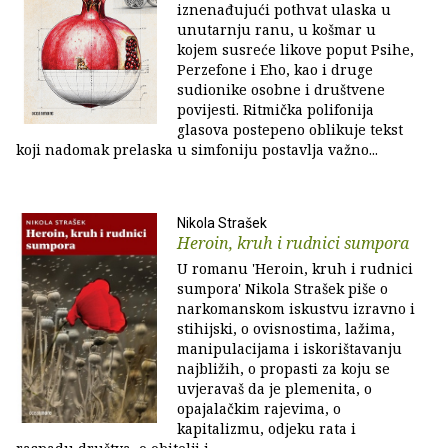
iznenađujući pothvat ulaska u
unutarnju ranu, u košmar u
kojem susreće likove poput Psihe,
Perzefone i Eho, kao i druge
sudionike osobne i društvene
povijesti. Ritmička polifonija
glasova postepeno oblikuje tekst
koji nadomak prelaska u simfoniju postavlja važno...
Nikola Strašek
Heroin, kruh i rudnici sumpora
U romanu 'Heroin, kruh i rudnici
sumpora' Nikola Strašek piše o
narkomanskom iskustvu izravno i
stihijski, o ovisnostima, lažima,
manipulacijama i iskorištavanju
najbližih, o propasti za koju se
uvjeravaš da je plemenita, o
opajalačkim rajevima, o
kapitalizmu, odjeku rata i