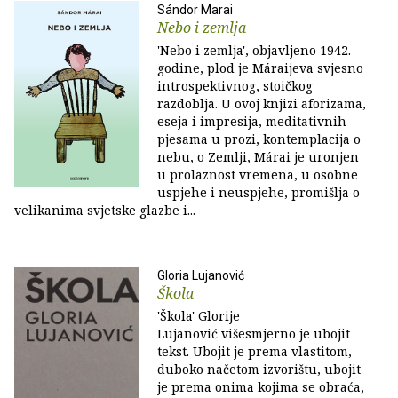
Sándor Marai
Nebo i zemlja
'Nebo i zemlja', objavljeno 1942.
godine, plod je Máraijeva svjesno
introspektivnog, stoičkog
razdoblja. U ovoj knjizi aforizama,
eseja i impresija, meditativnih
pjesama u prozi, kontemplacija o
nebu, o Zemlji, Márai je uronjen
u prolaznost vremena, u osobne
uspjehe i neuspjehe, promišlja o
velikanima svjetske glazbe i...
Gloria Lujanović
Škola
'Škola' Glorije
Lujanović višesmjerno je ubojit
tekst. Ubojit je prema vlastitom,
duboko načetom izvorištu, ubojit
je prema onima kojima se obraća,