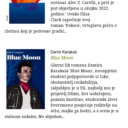
novinar Alec Z. Carelli, a prvi je
put objavljena u ožujku 2022.
godine.' Ovako Eliza
Clark započinje svoj
roman 'Pokora', vrtoglavu priču o
zločinu koji je potresao gradić...
Damir Karakaš
Blue Moon
Glavni lik romana Damira
Karakaša 'Blue Moon', neuspješni
student poljoprivrede iz Like,
obožavatelj rockabillyja,
zaljubljen je u Eli, najbolji mu je
prijatelj Džimi, živi uobičajeni,
pomalo kaotičan, studentski život.
Povremeno posjećuje roditelje na
selu, majka ga bodri, a s ocem je u
stalnom sukobu. No slijedom...