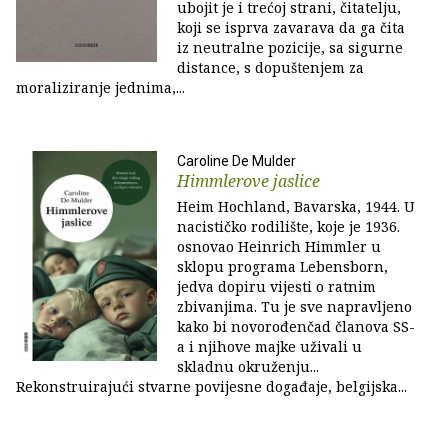
ubojit je i trećoj strani, čitatelju,
koji se isprva zavarava da ga čita
iz neutralne pozicije, sa sigurne
distance, s dopuštenjem za
moraliziranje jednima,...
Caroline De Mulder
Himmlerove jaslice
Heim Hochland, Bavarska, 1944. U
nacističko rodilište, koje je 1936.
osnovao Heinrich Himmler u
sklopu programa Lebensborn,
jedva dopiru vijesti o ratnim
zbivanjima. Tu je sve napravljeno
kako bi novorođenčad članova SS-
a i njihove majke uživali u
skladnu okruženju...
Rekonstruirajući stvarne povijesne događaje, belgijska...