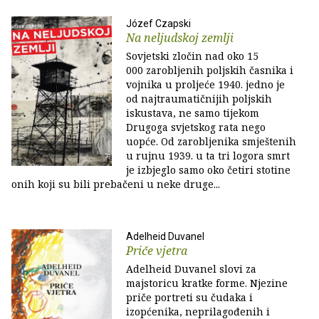
Józef Czapski
Na neljudskoj zemlji
Sovjetski zločin nad oko 15
000 zarobljenih poljskih časnika i
vojnika u proljeće 1940. jedno je
od najtraumatičnijih poljskih
iskustava, ne samo tijekom
Drugoga svjetskog rata nego
uopće. Od zarobljenika smještenih
u rujnu 1939. u ta tri logora smrt
je izbjeglo samo oko četiri stotine
onih koji su bili prebačeni u neke druge...
Adelheid Duvanel
Priče vjetra
Adelheid Duvanel slovi za
majstoricu kratke forme. Njezine
priče portreti su čudaka i
izopćenika, neprilagođenih i