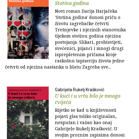
Stotina godina
Novi roman Darija Harjačeka
'Stotina godina' donosi priču o
životu zagrebačke četvrti
Trešnjevke i njezinih stanovnika
tijekom stotinu godina njezina
postojanja. Slikari, probisvijeti,
svećenici, pijanci i mnogi drugi
isprepletenim pričama kroje
raskošnu tapiseriju života jedne
četvrti od njezina nastanka u blatu Zagreba sve...
Gabrijela Rukelj Kraškovič
U kući i u vrtu bilo je mnogo
cvijeća
Rijetko se kad u književnosti
pojavi glas toliko originalan,
nesputan i važan kao onaj
Gabrijele Rukelj Kraškovič. U
svojim proznim zapisima donosi