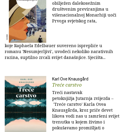
obilježen dalekosežnim
društvenim previranjima u
višenacionalnoj Monarhiji uoči
Prvoga svjetskog rata,
koje Raphaela Edelbauer suvereno isprepliće u
romanu 'Nesumjerljivi', uvodeći nekoliko narativnih
razina, suptilno zrcali svijet današnjice. Sjecišta...
Karl Ove Knausgård
Treće carstvo
Treći nastavak
petoknjižja Jutarnja zvijezda ‒
'Treće carstvo' Karla Ovea
Knausgårda, kroz priče devet
likova vodi nas u zamršeni svijet
trenutka u kojem živimo i
pokušavamo promišljati o