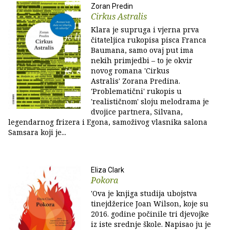
Zoran Predin
Cirkus Astralis
Klara je supruga i vjerna prva
čitateljica rukopisa pisca Franca
Baumana, samo ovaj put ima
nekih primjedbi – to je okvir
novog romana 'Cirkus
Astralis' Zorana Predina.
'Problematični' rukopis u
'realističnom' sloju melodrama je
dvojice partnera, Silvana,
legendarnog frizera i Egona, samoživog vlasnika salona
Samsara koji je...
Eliza Clark
Pokora
'Ova je knjiga studija ubojstva
tinejdžerice Joan Wilson, koje su
2016. godine počinile tri djevojke
iz iste srednje škole. Napisao ju je