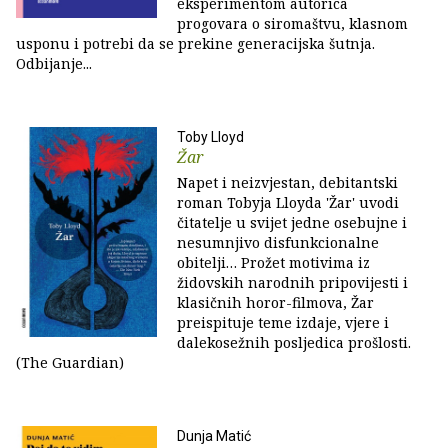
eksperimentom autorica
progovara o siromaštvu, klasnom
usponu i potrebi da se prekine generacijska šutnja.
Odbijanje...
Toby Lloyd
Žar
Napet i neizvjestan, debitantski
roman Tobyja Lloyda 'Žar' uvodi
čitatelje u svijet jedne osebujne i
nesumnjivo disfunkcionalne
obitelji… Prožet motivima iz
židovskih narodnih pripovijesti i
klasičnih horor-filmova, Žar
preispituje teme izdaje, vjere i
dalekosežnih posljedica prošlosti.
(The Guardian)
Dunja Matić