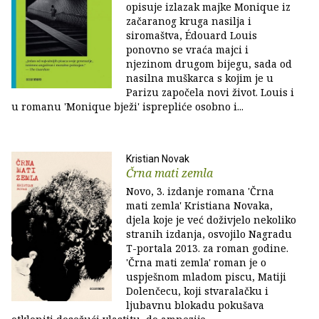
opisuje izlazak majke Monique iz
začaranog kruga nasilja i
siromaštva, Édouard Louis
ponovno se vraća majci i
njezinom drugom bijegu, sada od
nasilna muškarca s kojim je u
Parizu započela novi život. Louis i
u romanu 'Monique bježi' isprepliće osobno i...
Kristian Novak
Črna mati zemla
Novo, 3. izdanje romana 'Črna
mati zemla' Kristiana Novaka,
djela koje je već doživjelo nekoliko
stranih izdanja, osvojilo Nagradu
T-portala 2013. za roman godine.
'Črna mati zemla' roman je o
uspješnom mladom piscu, Matiji
Dolenčecu, koji stvaralačku i
ljubavnu blokadu pokušava