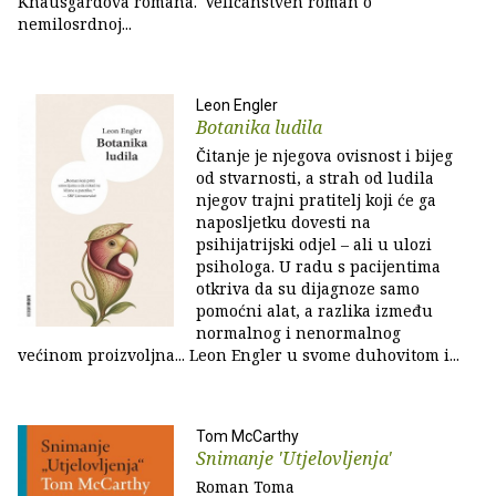
Knausgårdova romana. 'Veličanstven roman o
nemilosrdnoj...
Leon Engler
Botanika ludila
Čitanje je njegova ovisnost i bijeg
od stvarnosti, a strah od ludila
njegov trajni pratitelj koji će ga
naposljetku dovesti na
psihijatrijski odjel – ali u ulozi
psihologa. U radu s pacijentima
otkriva da su dijagnoze samo
pomoćni alat, a razlika između
normalnog i nenormalnog
većinom proizvoljna... Leon Engler u svome duhovitom i...
Tom McCarthy
Snimanje 'Utjelovljenja'
Roman Toma