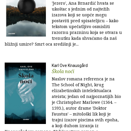
'Jezero', Ana Brnardić hvata se
ukoštac s jednim od najtežih
izazova koji se uopće mogu
postaviti pred spisateljicu – kako
tekstom upečatljivo osmisliti
razornu prazninu koja se otvara u
trenutku kada shvaćamo da naš
bližnji umire? Smrt oca središnji je...
Karl Ove Knausgård
Škola noći
Naslov romana referenca je na
The School of Night, krug
elizabetinskih intelektualaca
ateista; jedan od najpoznatijih bio
je Christopher Marlowe (1564. –
1593.), autor drame 'Doktor
Faustus' ‒ mitološki lik koji je
trajni izazov piscima svih epoha,
a koji duhom izranja iz