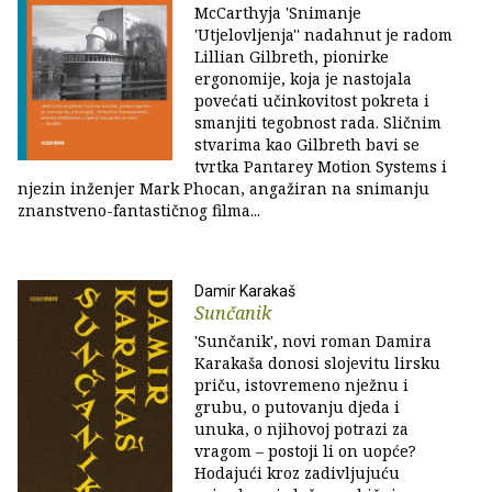
McCarthyja 'Snimanje
'Utjelovljenja'' nadahnut je radom
Lillian Gilbreth, pionirke
ergonomije, koja je nastojala
povećati učinkovitost pokreta i
smanjiti tegobnost rada. Sličnim
stvarima kao Gilbreth bavi se
tvrtka Pantarey Motion Systems i
njezin inženjer Mark Phocan, angažiran na snimanju
znanstveno-fantastičnog filma...
Damir Karakaš
Sunčanik
'Sunčanik', novi roman Damira
Karakaša donosi slojevitu lirsku
priču, istovremeno nježnu i
grubu, o putovanju djeda i
unuka, o njihovoj potrazi za
vragom – postoji li on uopće?
Hodajući kroz zadivljujuću