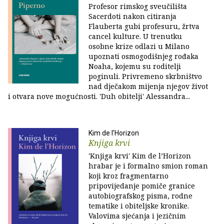
Profesor rimskog sveučilišta
Sacerdoti nakon citiranja
Flauberta gubi profesuru, žrtva
cancel kulture. U trenutku
osobne krize odlazi u Milano
upoznati osmogodišnjeg rođaka
Noaha, kojemu su roditelji
poginuli. Privremeno skrbništvo
nad dječakom mijenja njegov život
i otvara nove mogućnosti. 'Duh obitelji' Alessandra...
Kim de l’Horizon
Knjiga krvi
'Knjiga krvi' Kim de l’Horizon
hrabar je i formalno smion roman
koji kroz fragmentarno
pripovijedanje pomiče granice
autobiografskog pisma, rodne
tematike i obiteljske kronike.
Valovima sjećanja i jezičnim