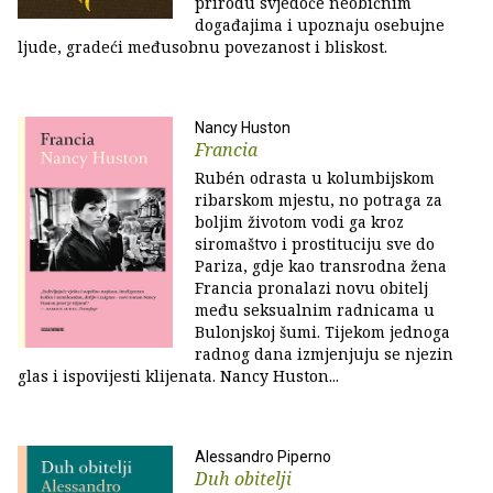
prirodu svjedoče neobičnim
događajima i upoznaju osebujne
ljude, gradeći međusobnu povezanost i bliskost.
Nancy Huston
Francia
Rubén odrasta u kolumbijskom
ribarskom mjestu, no potraga za
boljim životom vodi ga kroz
siromaštvo i prostituciju sve do
Pariza, gdje kao transrodna žena
Francia pronalazi novu obitelj
među seksualnim radnicama u
Bulonjskoj šumi. Tijekom jednoga
radnog dana izmjenjuju se njezin
glas i ispovijesti klijenata. Nancy Huston...
Alessandro Piperno
Duh obitelji