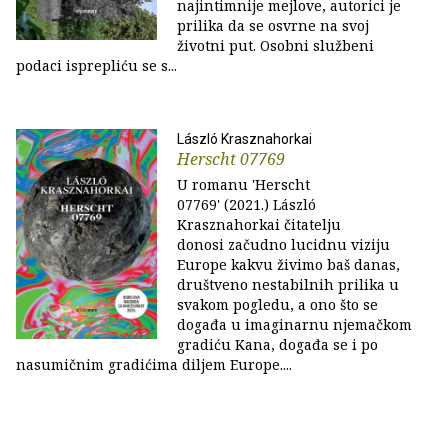
najintimnije mejlove, autorici je
prilika da se osvrne na svoj
životni put. Osobni službeni
podaci isprepliću se s...
László Krasznahorkai
Herscht 07769
U romanu 'Herscht
07769' (2021.) László
Krasznahorkai čitatelju
donosi začudno lucidnu viziju
Europe kakvu živimo baš danas,
društveno nestabilnih prilika u
svakom pogledu, a ono što se
događa u imaginarnu njemačkom
gradiću Kana, događa se i po
nasumičnim gradićima diljem Europe....