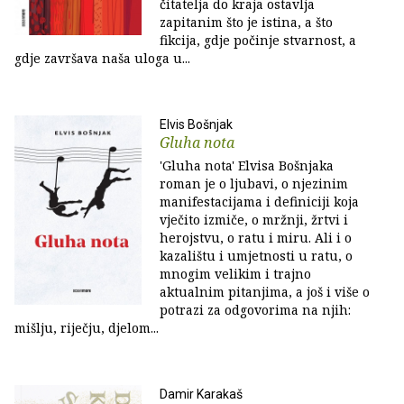
čitatelja do kraja ostavlja
zapitanim što je istina, a što
fikcija, gdje počinje stvarnost, a
gdje završava naša uloga u...
Elvis Bošnjak
Gluha nota
'Gluha nota' Elvisa Bošnjaka
roman je o ljubavi, o njezinim
manifestacijama i definiciji koja
vječito izmiče, o mržnji, žrtvi i
herojstvu, o ratu i miru. Ali i o
kazalištu i umjetnosti u ratu, o
mnogim velikim i trajno
aktualnim pitanjima, a još i više o
potrazi za odgovorima na njih:
mišlju, riječju, djelom...
Damir Karakaš