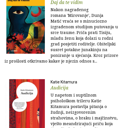
Daj da te vidim
Nakon nagrađenog
romana 'Mirovanje', Dunja
Matić vraća se s minuciozno
izgrađenom studijom putovanja u
srce traume. Priča prati Tisiju,
mladu ženu koja dolazi u rodni
grad posjetiti roditelje. Obiteljski
susret potakne junakinju na
poniranje u sjećanja. Kroz prizore
iz prošlosti otkrivamo kakav je njezin odnos s...
Katie Kitamura
Audicija
U napetom i suptilnom
psihološkom trileru Katie
Kitamura postavlja pitanja o
žudnji, neizgovorenim
strahovima, o braku i majčinstvu,
vješto meandrirajući priču koja