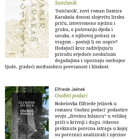
Sunčanik
'Sunčanik', novi roman Damira
Karakaša donosi slojevitu lirsku
priču, istovremeno nježnu i
grubu, o putovanju djeda i
unuka, o njihovoj potrazi za
vragom – postoji li on uopće?
Hodajući kroz zadivljujuću
prirodu svjedoče neobičnim
događajima i upoznaju osebujne
ljude, gradeći međusobnu povezanost i bliskost.
Elfriede Jelinek
Osobni podaci
Nobelovka Elfriede Jelinek u
romanu 'Osobni podaci' podastire
svoju „životnu bilancu“ u velikoj
priči o krivnji i dugu. Odavno
prekinuta porezna istraga u kojoj
su poreznici analizirali i njezine