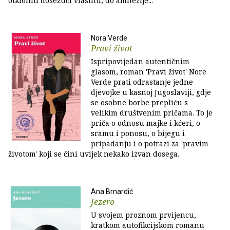
otkloniti dosežući vlastitu, do amnezije...
Nora Verde
Pravi život
Ispripovijedan autentičnim
glasom, roman 'Pravi život' Nore
Verde prati odrastanje jedne
djevojke u kasnoj Jugoslaviji, gdje
se osobne borbe prepliću s
velikim društvenim pričama. To je
priča o odnosu majke i kćeri, o
sramu i ponosu, o bijegu i
pripadanju i o potrazi za 'pravim
životom' koji se čini uvijek nekako izvan dosega.
Ana Brnardić
Jezero
U svojem proznom prvijencu,
kratkom autofikcijskom romanu