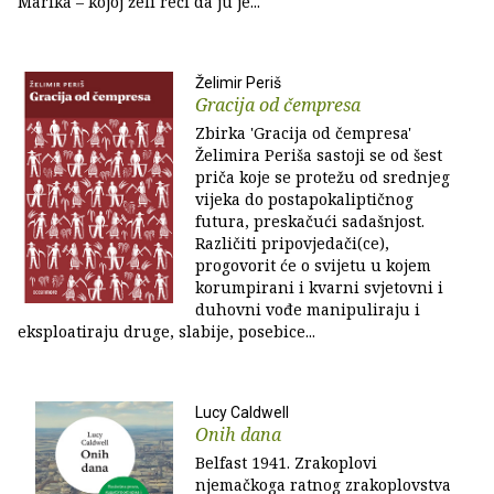
Marika – kojoj želi reći da ju je...
Želimir Periš
Gracija od čempresa
Zbirka 'Gracija od čempresa'
Želimira Periša sastoji se od šest
priča koje se protežu od srednjeg
vijeka do postapokaliptičnog
futura, preskačući sadašnjost.
Različiti pripovjedači(ce),
progovorit će o svijetu u kojem
korumpirani i kvarni svjetovni i
duhovni vođe manipuliraju i
eksploatiraju druge, slabije, posebice...
Lucy Caldwell
Onih dana
Belfast 1941. Zrakoplovi
njemačkoga ratnog zrakoplovstva