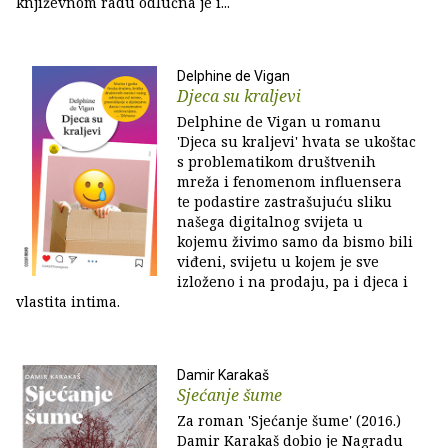
književnom radu odlučna je i...
Delphine de Vigan
Djeca su kraljevi
Delphine de Vigan u romanu
'Djeca su kraljevi' hvata se ukoštac
s problematikom društvenih
mreža i fenomenom influensera
te podastire zastrašujuću sliku
našega digitalnog svijeta u
kojemu živimo samo da bismo bili
viđeni, svijetu u kojem je sve
izloženo i na prodaju, pa i djeca i
vlastita intima.
Damir Karakaš
Sjećanje šume
Za roman 'Sjećanje šume' (2016.)
Damir Karakaš dobio je Nagradu