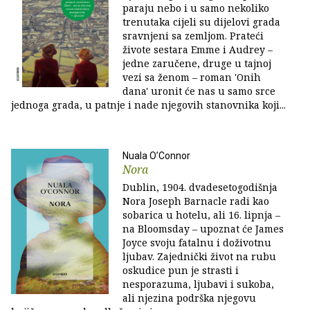
paraju nebo i u samo nekoliko
trenutaka cijeli su dijelovi grada
sravnjeni sa zemljom. Prateći
živote sestara Emme i Audrey –
jedne zaručene, druge u tajnoj
vezi sa ženom – roman 'Onih
dana' uronit će nas u samo srce
jednoga grada, u patnje i nade njegovih stanovnika koji...
Nuala O’Connor
Nora
Dublin, 1904. dvadesetogodišnja
Nora Joseph Barnacle radi kao
sobarica u hotelu, ali 16. lipnja –
na Bloomsday – upoznat će James
Joyce svoju fatalnu i doživotnu
ljubav. Zajednički život na rubu
oskudice pun je strasti i
nesporazuma, ljubavi i sukoba,
ali njezina podrška njegovu