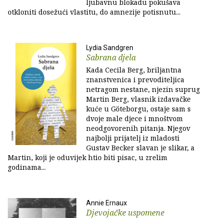
ljubavnu blokadu pokušava
otkloniti dosežući vlastitu, do amnezije potisnutu...
Lydia Sandgren
Sabrana djela
Kada Cecila Berg, briljantna
znanstvenica i prevoditeljica
netragom nestane, njezin suprug
Martin Berg, vlasnik izdavačke
kuće u Göteborgu, ostaje sam s
dvoje male djece i mnoštvom
neodgovorenih pitanja. Njegov
najbolji prijatelj iz mladosti
Gustav Becker slavan je slikar, a
Martin, koji je oduvijek htio biti pisac, u zrelim
godinama...
Annie Ernaux
Djevojačke uspomene