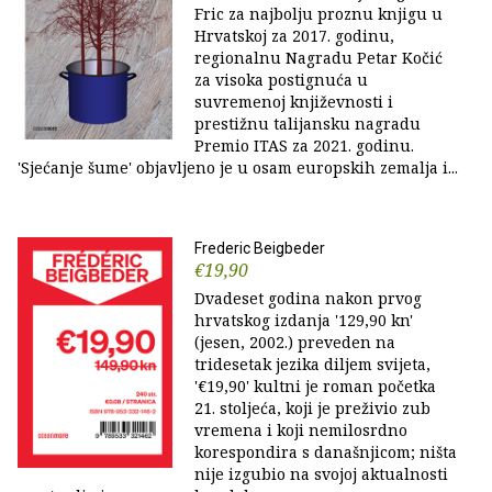
Fric za najbolju proznu knjigu u
Hrvatskoj za 2017. godinu,
regionalnu Nagradu Petar Kočić
za visoka postignuća u
suvremenoj književnosti i
prestižnu talijansku nagradu
Premio ITAS za 2021. godinu.
'Sjećanje šume' objavljeno je u osam europskih zemalja i...
Frederic Beigbeder
€19,90
Dvadeset godina nakon prvog
hrvatskog izdanja '129,90 kn'
(jesen, 2002.) preveden na
tridesetak jezika diljem svijeta,
'€19,90' kultni je roman početka
21. stoljeća, koji je preživio zub
vremena i koji nemilosrdno
korespondira s današnjicom; ništa
nije izgubio na svojoj aktualnosti