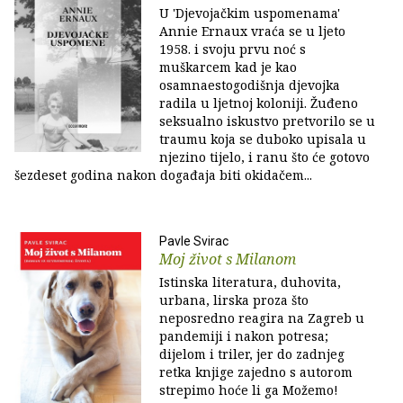
U 'Djevojačkim uspomenama'
Annie Ernaux vraća se u ljeto
1958. i svoju prvu noć s
muškarcem kad je kao
osamnaestogodišnja djevojka
radila u ljetnoj koloniji. Žuđeno
seksualno iskustvo pretvorilo se u
traumu koja se duboko upisala u
njezino tijelo, i ranu što će gotovo
šezdeset godina nakon događaja biti okidačem...
Pavle Svirac
Moj život s Milanom
Istinska literatura, duhovita,
urbana, lirska proza što
neposredno reagira na Zagreb u
pandemiji i nakon potresa;
dijelom i triler, jer do zadnjeg
retka knjige zajedno s autorom
strepimo hoće li ga Možemo!