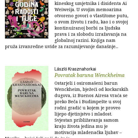
kineskog umjetnika i disidenta Ai
Weiweija. U svojim memoarima
otvoreno govori o vlastitome putu,
o svom životu i radu, kao i o svojoj
kontinuiranoj borbi za ljudska
prava i za slobodu izražavanja na
globalnoj razini. Knjiga nam
pruža izvanredne uvide za razumijevanje današnje...
László Krasznahorkai
Povratak baruna Wenckheima
Ostarjeli i osiromašeni barun
Wenckheim, bježeći od kockarskih
dugova, iz Buenos Airesa vraća se
preko Beča i Budimpešte u svoj
rodni gradić u kojem je proveo
lijepo djetinjstvo i mladost.
Svjestan približavanja samom
kraju života jedina mu je
motivacija mladenačka ljubav –