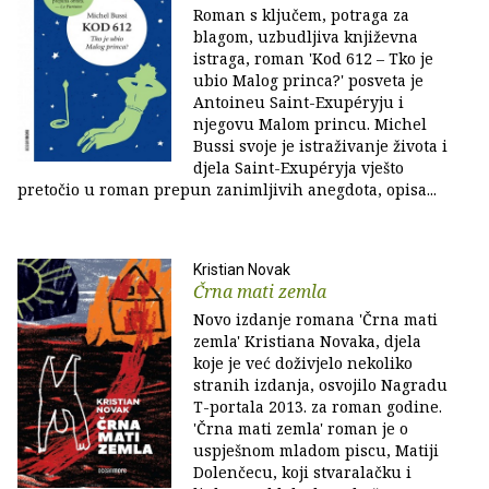
Roman s ključem, potraga za
blagom, uzbudljiva književna
istraga, roman 'Kod 612 – Tko je
ubio Malog princa?' posveta je
Antoineu Saint-Exupéryju i
njegovu Malom princu. Michel
Bussi svoje je istraživanje života i
djela Saint-Exupéryja vješto
pretočio u roman prepun zanimljivih anegdota, opisa...
Kristian Novak
Črna mati zemla
Novo izdanje romana 'Črna mati
zemla' Kristiana Novaka, djela
koje je već doživjelo nekoliko
stranih izdanja, osvojilo Nagradu
T-portala 2013. za roman godine.
'Črna mati zemla' roman je o
uspješnom mladom piscu, Matiji
Dolenčecu, koji stvaralačku i