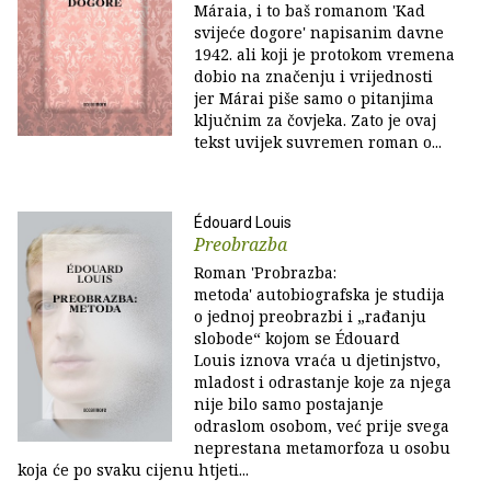
Máraia, i to baš romanom 'Kad
svijeće dogore' napisanim davne
1942. ali koji je protokom vremena
dobio na značenju i vrijednosti
jer Márai piše samo o pitanjima
ključnim za čovjeka. Zato je ovaj
tekst uvijek suvremen roman o...
Édouard Louis
Preobrazba
Roman 'Probrazba:
metoda' autobiografska je studija
o jednoj preobrazbi i „rađanju
slobode“ kojom se Édouard
Louis iznova vraća u djetinjstvo,
mladost i odrastanje koje za njega
nije bilo samo postajanje
odraslom osobom, već prije svega
neprestana metamorfoza u osobu
koja će po svaku cijenu htjeti...