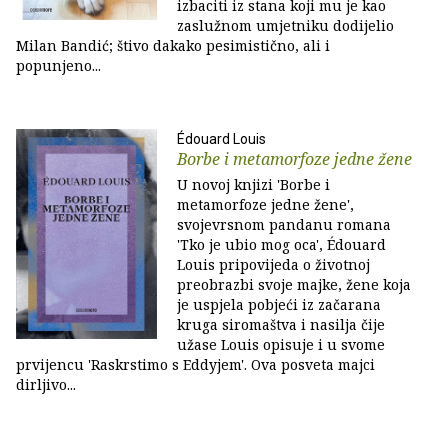
izbaciti iz stana koji mu je kao
zaslužnom umjetniku dodijelio
Milan Bandić; štivo dakako pesimistično, ali i
popunjeno...
Édouard Louis
Borbe i metamorfoze jedne žene
U novoj knjizi 'Borbe i
metamorfoze jedne žene',
svojevrsnom pandanu romana
'Tko je ubio mog oca', Édouard
Louis pripovijeda o životnoj
preobrazbi svoje majke, žene koja
je uspjela pobjeći iz začarana
kruga siromaštva i nasilja čije
užase Louis opisuje i u svome
prvijencu 'Raskrstimo s Eddyjem'. Ova posveta majci
dirljivo...