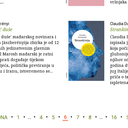
...
vršnjaka 
rényi
Claudia D
ć duše
Stranki
ć duše' mađarskog novinara i
Claudia 
 Jászberényija zbirka je od 12
ispisala 
nih jedinstvenim glavnim
koja poč
l Marosh mađarski je ratni
gluhonij
 prati događaje tijekom
njihov o
jeća, politička previranja u
godina d
u i Iranu, istovremeno se...
jug Itali
priča o t
ispletena.
DNA
1
…
4
5
6
7
8
…
16