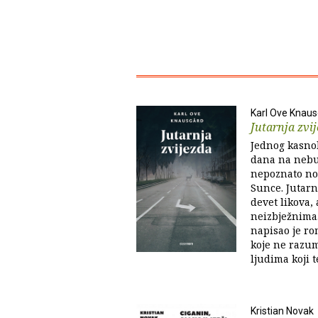
Karl Ove Knau
Jutarnja zvi
Jednog kasnol
dana na nebu
nepoznato nov
Sunce. Jutarn
devet likova,
neizbježnima.
napisao je r
koje ne razum
ljudima koji te
Kristian Novak