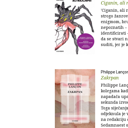
Ciganin, ali 
'Ciganin, ali 
strogo žanrov
enigmom, bru
nepoznatih – j
identificirati 
da se stvari n
suditi, jer je 
Philippe Lanço
Zakrpan
Philippe Lanç
kolegama kad
napadača upa
sekunda izvo
Toga siječanjs
odjeknula je 
na redakciju 
Sedamnaest op