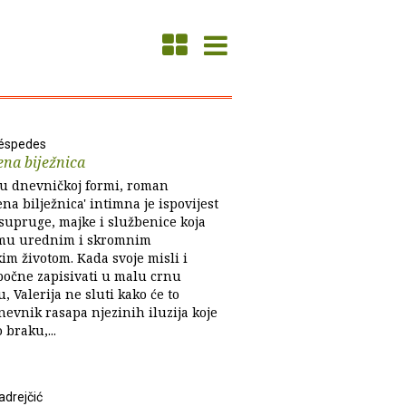
Céspedes
na biježnica
u dnevničkoj formi, roman
na bilježnica' intimna je ispovijest
 supruge, majke i službenice koja
imu urednim i skromnim
im životom. Kada svoje misli i
 počne zapisivati u malu crnu
u, Valerija ne sluti kako će to
nevnik rasapa njezinih iluzija koje
o braku,...
drejčić