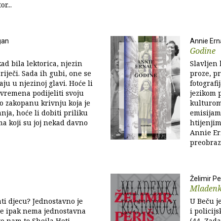
or...
gan
Annie Ern
Godine
ad bila lektorica, njezin
Slavljen
riječi. Sada ih gubi, one se
proze, pr
aju u njezinoj glavi. Hoće li
fotograf
vremena podijeliti svoju
jezikom 
o zakopanu krivnju koja je
kulturom,
nja, hoće li dobiti priliku
emisijam
ma koji su joj nekad davno
htijenji
Annie Er
preobraz
Želimir Pe
Mladenk
ati djecu? Jednostavno je
U Beču j
je ipak nema jednostavna
i policij
o nam to Sheila Heti
(44, Zadar