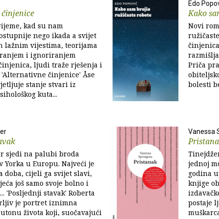
Edo Popov
 činjenice
Kako sam
rijeme, kad su nam
Novi rom
ostupnije nego ikada a svijet
ružičaste
n lažnim vijestima, teorijama
činjenica
iranjem i ignoriranjem
razmišlj
njenica, ljudi traže rješenja i
Priča pr
 'Alternativne činjenice' Åse
obiteljsk
etljuje stanje stvari iz
bolesti b
psihološkog kuta...
er
Vanessa 
tavak
Pristan
r sjedi na palubi broda
Tinejdže
w Yorka u Europu. Najveći je
jednoj m
 doba, cijeli ga svijet slavi,
godina up
jeća još samo svoje bolno i
knjige ob
.. 'Posljednji stavak' Roberta
izdavačke
rljiv je portret iznimna
postaje 
utonu života koji, suočavajući
muškarca 