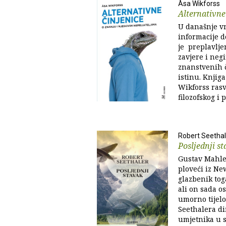
Åsa Wikforss
Alternativne
U današnje v
informacije d
je preplavlje
zavjere i neg
znanstvenih či
istinu. Knjiga
Wikforss rasvj
filozofskog i 
Robert Seethal
Posljednji s
Gustav Mahle
ploveći iz Ne
glazbenik toga
ali on sada os
umorno tijelo.
Seethalera di
umjetnika u s