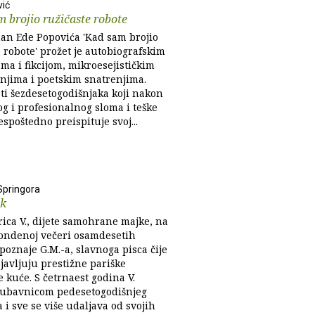
ić
 brojio ružičaste robote
an Ede Popovića 'Kad sam brojio
 robote' prožet je autobiografskim
ma i fikcijom, mikroesejističkim
anjima i poetskim snatrenjima.
ati šezdesetogodišnjaka koji nakon
og i profesionalnog sloma i teške
espoštedno preispituje svoj...
Springora
ak
rica V., dijete samohrane majke, na
ondenoj večeri osamdesetih
oznaje G.M.-a, slavnoga pisca čije
javljuju prestižne pariške
 kuće. S četrnaest godina V.
ljubavnicom pedesetogodišnjeg
i sve se više udaljava od svojih