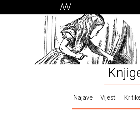
Knjig
Najave
Vijesti
Kritik