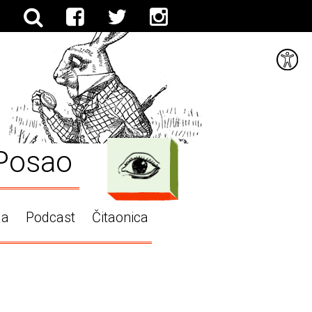
Posao
ga
Podcast
Čitaonica