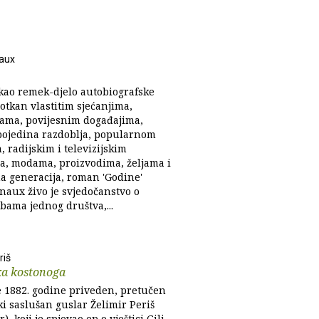
aux
 kao remek-djelo autobiografske
otkan vlastitim sjećanjima,
ijama, povijesnim događajima,
pojedina razdoblja, popularnom
 radijskim i televizijskim
a, modama, proizvodima, željama i
ma generacija, roman 'Godine'
naux živo je svjedočanstvo o
bama jednog društva,...
riš
a kostonoga
e 1882. godine priveden, pretučen
ski saslušan guslar Želimir Periš
), koji je spjevao ep o vještici Gili,