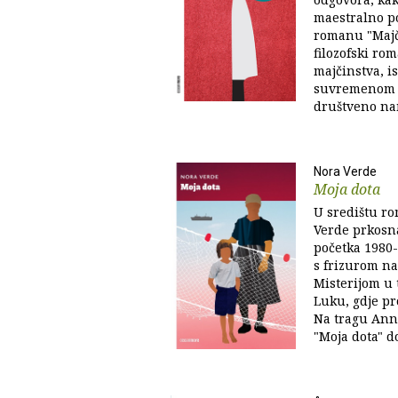
maestralno p
romanu "Majči
filozofski ro
majčinstva, is
suvremenom ž
društveno na
Nora Verde
Moja dota
U središtu ro
Verde prkosna
početka 1980
s frizurom na
Misterijom u 
Luku, gdje pr
Na tragu Ann
"Moja dota" do