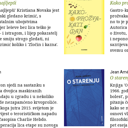
najljepši
Kako pr
najljepši' Kristiana Novaka jest
Gastro-k
ski gledano krimić, s
prožvakat
talnim ubojstvima
no to je
er leševe bez lica teško je
Autorica
– i istragom, i lijep pokazatelj
o životu
e smiju strogo gledati, ni
i nepono
krimić koliko i 'Zločin i kazna'.
sazrijeva
svemu on
n
Jean Amé
O staren
on sjedi na sastanku s
Knjiga 'O
a dvojica maskiranih
1966. go
daju u zgradu i u nekoliko
bolest', 
de nezapamćeno krvoproliće.
pitanja č
koga jutra 2015. svijetom je
kako se 
vijest o terorističkom napadu
osnovi vl
časopisa Charlie Hebdo.
filozofsk
eracija lica etape su novoga
pet eseja