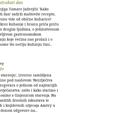
ožvakati dan
njiga Tamare Jadrejčić 'Kako
i dan' sadrži maštovite recepte,
 puno više od obične kuharice!
 kroz kuhanje i hranu priča priču
, o dragim ljudima, o jedinstvenom
vljivom gastronomskom
nju koje većina nas prolazi i o
ome što nečiju kuhinju čini...
ry
ju
 starenju', izvorno zamišljena
dine pod naslovom 'Neizlječiva
progovara o jednom od najstarijih
ovječanstva: zašto i kako starimo i
nosimo s činjenicom starenja. Na
astitih životnih iskustava te
ih i književnih utjecaja Améry u
 donosi odgovore na...