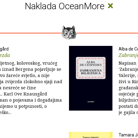
×
Naklada OceanMore
sgård
Alba de 
jezda
Zabranje
jetnog, kolovoskog, vrućeg
Napisan 
 iznad Bergena pojavljuje se
'Zabranje
o žareće svjetlo, a nije
Valerije,
ja zvijezda zlokobno sjaji nad
živi u R
 a nesreće se čine
građansk
.. Karl Ove Knausgård
osjećaje
oman o pojavama i događajima
bilježnic
ijemo u potpunosti, o
postati d
ško...
je gajila 
Tamara Ja