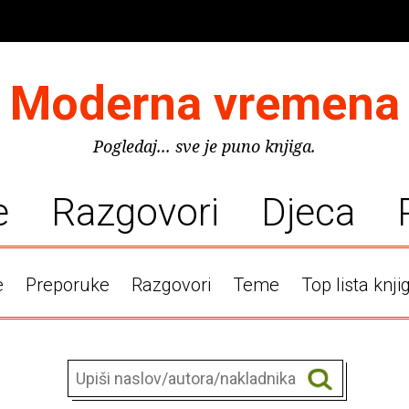
Moderna vremena
Pogledaj... sve je puno knjiga.
e
Razgovori
Djeca
e
Preporuke
Razgovori
Teme
Top lista knji