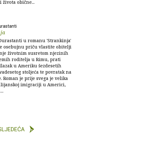
i života obične...
urastanti
nja
Durastanti u romanu 'Strankinja'
je osebujnu priču vlastite obitelji
inje životnim susretom njezinih
emih roditelja u Rimu, prati
dlazak u Ameriku šezdesetih
vadesetog stoljeća te povratak na
je. Roman je prije svega je velika
alijanskoj imigraciji u Americi,
..
SLJEDEĆA