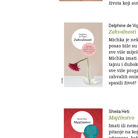
života koji aut
Delphine de Vi
Zahvalnosti
Michka je nek
posao bile su 
sve više miješ
Michka imati 
tajnu i dubok
sve više proga
zahvaliti oni
spasili život?
Sheila Heti
Majčinstvo
Imati ili nem
pitanje na ko
odgovora, kak