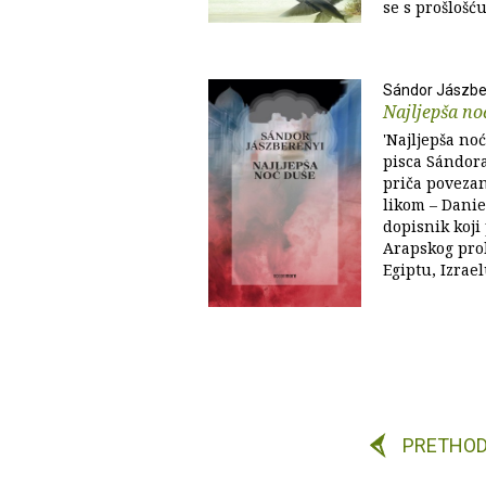
se s prošlošću,
Sándor Jászbe
Najljepša no
'Najljepša no
pisca Sándora
priča poveza
likom – Danie
dopisnik koji
Arapskog prol
Egiptu, Izrael
PRETHO