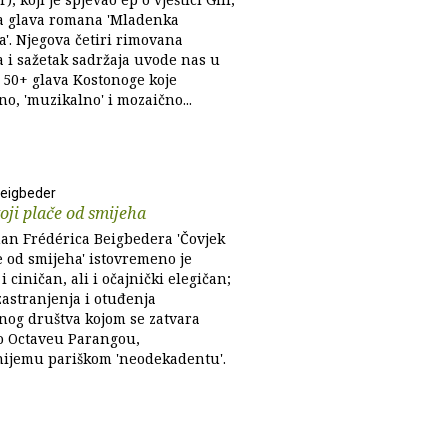
a glava romana 'Mladenka
a'. Njegova četiri rimovana
a i sažetak sadržaja uvode nas u
 50+ glava Kostonoge koje
o, 'muzikalno' i mozaično...
Beigbeder
oji plače od smijeha
an Frédérica Beigbedera 'Čovjek
e od smijeha' istovremeno je
i ciničan, ali i očajnički elegičan;
zastranjenja i otuđenja
og društva kojom se zatvara
 o Octaveu Parangou,
nijemu pariškom 'neodekadentu'.