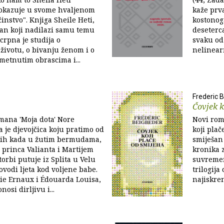
okazuje u svome hvaljenom
kaže prv
nstvo". Knjiga Sheile Heti,
kostonog
man koji nadilazi samu temu
deseterc
crpna je studija o
svaku od
ivotu, o bivanju ženom i o
nelinearn
metnutim obrascima i...
Frederic 
Čovjek k
mana 'Moja dota' Nore
Novi rom
 je djevojčica koju pratimo od
koji plač
-ih kada u žutim bermudama,
smiješan 
 princa Valianta i Martijem
kronika 
torbi putuje iz Splita u Velu
suvremen
ovodi ljeta kod voljene babe.
trilogija
ie Ernaux i Édouarda Louisa,
najiskre
nosi dirljivu i...