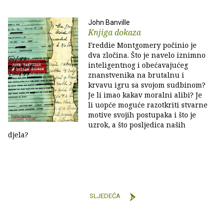
John Banville
Knjiga dokaza
Freddie Montgomery počinio je
dva zločina. Što je navelo iznimno
inteligentnog i obećavajućeg
znanstvenika na brutalnu i
krvavu igru sa svojom sudbinom?
Je li imao kakav moralni alibi? Je
li uopće moguće razotkriti stvarne
motive svojih postupaka i što je
uzrok, a što posljedica naših
djela?
SLJEDEĆA