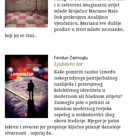
i u zatvoreni imaginarni svijet
mlade krojačice Mariane Nalo.
Dok prekrojava Analíjinu
vjenčanicu, Mariana sve dublje
prodire u život mlade neznanke,
koji joj se čini...
Feridun Zaimoglu
Ljubavni žar
Kako pomiriti razdor između
uskogrudnoga patrijarhalnog
naslijeđa i prisvojenog
kolektivnog identiteta u
modernom ali hladnom svijetu?
Zaimoglu piše o potrazi za
smislom modernog čovjeka
zapelog u svakodnevici zbog
okova tradicije. Njegov je patos
iskren i stvaran jer propituje ključno pitanje današnje
stvarnosti - osjećaj da...