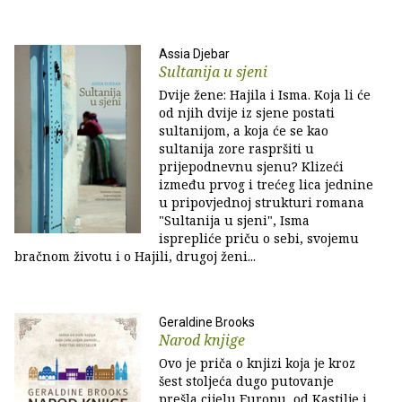
Assia Djebar
Sultanija u sjeni
Dvije žene: Hajila i Isma. Koja li će
od njih dvije iz sjene postati
sultanijom, a koja će se kao
sultanija zore raspršiti u
prijepodnevnu sjenu? Klizeći
između prvog i trećeg lica jednine
u pripovjednoj strukturi romana
"Sultanija u sjeni", Isma
isprepliće priču o sebi, svojemu
bračnom životu i o Hajili, drugoj ženi...
Geraldine Brooks
Narod knjige
Ovo je priča o knjizi koja je kroz
šest stoljeća dugo putovanje
prešla cijelu Europu, od Kastilje i