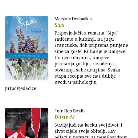
Maryline Desbiolles
Sipa
Pripovjedačicu romana "Sipa"
zatičemo u kuhinji, na jugu
Francuske, dok priprema punjene
sipe za goste. Kuhanje je umijeće.
Umijeće davanja, umijeće
primanja gostiju, zavođenja,
otvaranja sebe drugima. Svaka
etapa recepta sve nas dublje
uvodi u psihologiju
pripovjedačice.
Tom Rob Smith
Dijete 44
Stavljajući na kocku svoj život, i
život cijele svoje obitelji, Lav
odlazi u potragu za nemilosrdnim