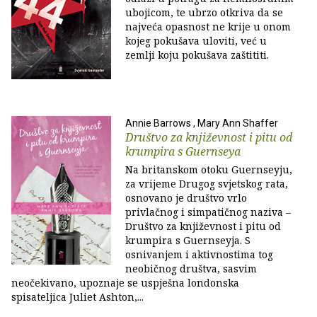
ubojicom, te ubrzo otkriva da se
najveća opasnost ne krije u onom
kojeg pokušava uloviti, već u
zemlji koju pokušava zaštititi.
Annie Barrows , Mary Ann Shaffer
Društvo za književnost i pitu od
krumpira s Guernseya
Na britanskom otoku Guernseyju,
za vrijeme Drugog svjetskog rata,
osnovano je društvo vrlo
privlačnog i simpatičnog naziva –
Društvo za književnost i pitu od
krumpira s Guernseyja. S
osnivanjem i aktivnostima tog
neobičnog društva, sasvim
neočekivano, upoznaje se uspješna londonska
spisateljica Juliet Ashton,...