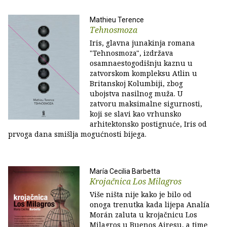
Mathieu Terence
Tehnosmoza
Iris, glavna junakinja romana
"Tehnosmoza", izdržava
osamnaestogodišnju kaznu u
zatvorskom kompleksu Atlin u
Britanskoj Kolumbiji, zbog
ubojstva nasilnog muža. U
zatvoru maksimalne sigurnosti,
koji se slavi kao vrhunsko
arhitektonsko postignuće, Iris od
prvoga dana smišlja mogućnosti bijega.
María Cecilia Barbetta
Krojačnica Los Milagros
Više ništa nije kako je bilo od
onoga trenutka kada lijepa Analía
Morán zaluta u krojačnicu Los
Milagros u Buenos Airesu, a time