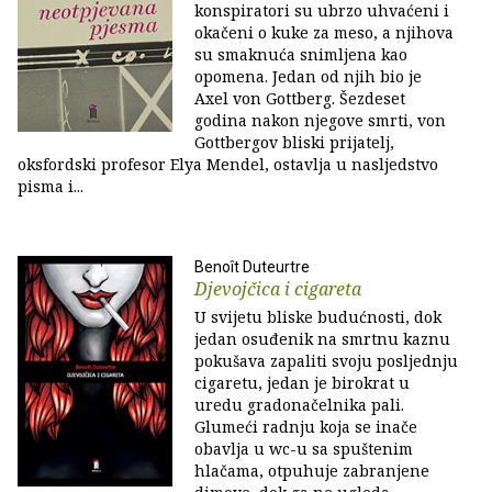
konspiratori su ubrzo uhvaćeni i
okačeni o kuke za meso, a njihova
su smaknuća snimljena kao
opomena. Jedan od njih bio je
Axel von Gottberg. Šezdeset
godina nakon njegove smrti, von
Gottbergov bliski prijatelj,
oksfordski profesor Elya Mendel, ostavlja u nasljedstvo
pisma i...
Benoît Duteurtre
Djevojčica i cigareta
U svijetu bliske budućnosti, dok
jedan osuđenik na smrtnu kaznu
pokušava zapaliti svoju posljednju
cigaretu, jedan je birokrat u
uredu gradonačelnika pali.
Glumeći radnju koja se inače
obavlja u wc-u sa spuštenim
hlačama, otpuhuje zabranjene