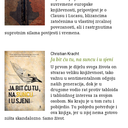
suvremene europske
književnosti, pripovijest je o
Clausu i Lucasu, blizancima
zatočenima u vlastitoj zrcalnoj
povezanosti, ali i rastrgnutima
suprotnim silama povijesti i vremena.
Christian Kracht
Ja bit ću tu, na suncu i u sjeni
U prvom je dijelu svoga života on
stvarao veliku književnost, tako
važnu u sentimentalnom odgoju
naših generacija, dok je u
drugome vodio rat protiv tabloida
i tabloidnog interesa za svojom
osobom. Na kraju je u tom ratu i
pobijedio. Tu pobjedu potvrđuje i
ova knjiga, jer u njoj nema gotovo
ništa skandalozno. Samo život.