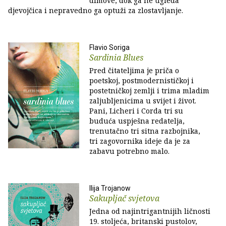
dimove, dok ga ne ugleda
djevojčica i nepravedno ga optuži za zlostavljanje.
Flavio Soriga
Sardinia Blues
Pred čitateljima je priča o
poetskoj, postmodernističkoj i
postetničkoj zemlji i trima mladim
zaljubljenicima u svijet i život.
Pani, Licheri i Corda tri su
buduća uspješna redatelja,
trenutačno tri sitna razbojnika,
tri zagovornika ideje da je za
zabavu potrebno malo.
Ilija Trojanow
Sakupljač svjetova
Jedna od najintrigantnijih ličnosti
19. stoljeća, britanski pustolov,