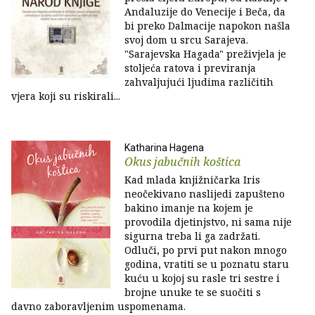
Andaluzije do Venecije i Beča, da
bi preko Dalmacije napokon našla
svoj dom u srcu Sarajeva.
"Sarajevska Hagada" preživjela je
stoljeća ratova i previranja
zahvaljujući ljudima različitih
vjera koji su riskirali...
Katharina Hagena
Okus jabučnih koštica
Kad mlada knjižničarka Iris
neočekivano naslijedi zapušteno
bakino imanje na kojem je
provodila djetinjstvo, ni sama nije
sigurna treba li ga zadržati.
Odluči, po prvi put nakon mnogo
godina, vratiti se u poznatu staru
kuću u kojoj su rasle tri sestre i
brojne unuke te se suočiti s
davno zaboravljenim uspomenama.