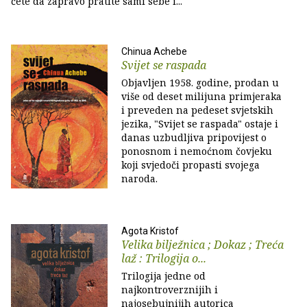
ćete da zapravo pratite sami sebe i...
Chinua Achebe
Svijet se raspada
Objavljen 1958. godine, prodan u
više od deset milijuna primjeraka
i preveden na pedeset svjetskih
jezika, "Svijet se raspada" ostaje i
danas uzbudljiva pripovijest o
ponosnom i nemoćnom čovjeku
koji svjedoči propasti svojega
naroda.
Agota Kristof
Velika bilježnica ; Dokaz ; Treća
laž : Trilogija o...
Trilogija jedne od
najkontroverznijih i
najosebujnijih autorica