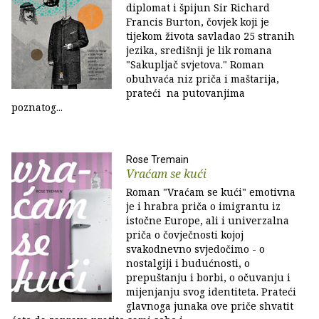
diplomat i špijun Sir Richard
Francis Burton, čovjek koji je
tijekom života savladao 25 stranih
jezika, središnji je lik romana
"Sakupljač svjetova." Roman
obuhvaća niz priča i maštarija,
prateći na putovanjima
poznatog...
Rose Tremain
Vraćam se kući
Roman "Vraćam se kući" emotivna
je i hrabra priča o imigrantu iz
istočne Europe, ali i univerzalna
priča o čovječnosti kojoj
svakodnevno svjedočimo - o
nostalgiji i budućnosti, o
prepuštanju i borbi, o očuvanju i
mijenjanju svog identiteta. Prateći
glavnoga junaka ove priče shvatit