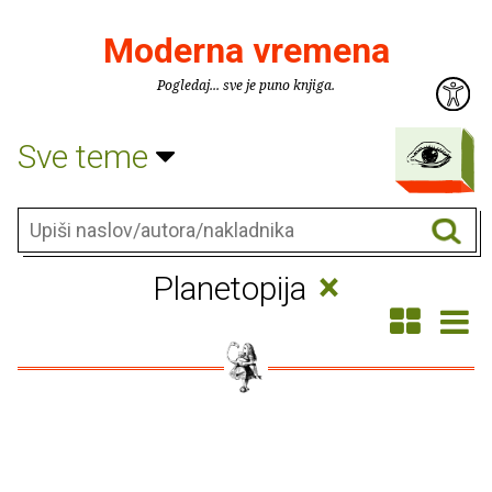
Moderna vremena
Pogledaj... sve je puno knjiga.
Sve teme
×
Planetopija