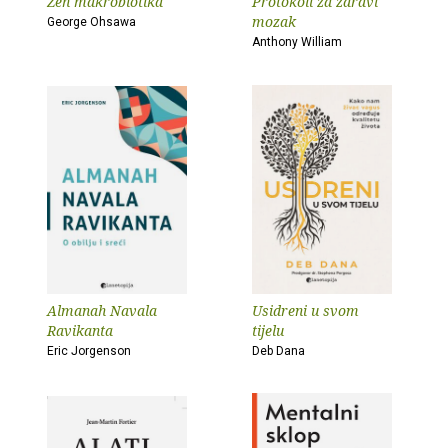
Zen makrobiotika
Protokoli za zdravi
mozak
George Ohsawa
Anthony William
Almanah Navala
Usidreni u svom
Ravikanta
tijelu
Eric Jorgenson
Deb Dana