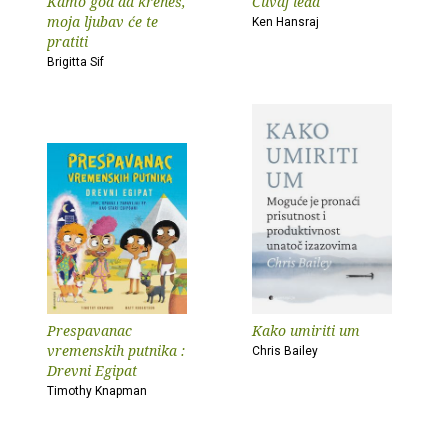
Kamo god da kreneš,
Čuvaj leđa
moja ljubav će te
Ken Hansraj
pratiti
Brigitta Sif
Prespavanac
Kako umiriti um
vremenskih putnika :
Chris Bailey
Drevni Egipat
Timothy Knapman