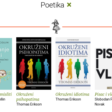
×
Poetika
misliti
Okruženi
Okruženi idiotima
Pisac i vl
psihopatima
llin
Thomas Erikson
Slobodan 
Thomas Erikson
Novak