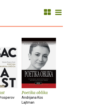
ast
Poetika oblika
Prosperov
Andrijana Kos
Lajtman