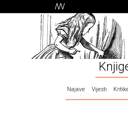
Knjig
Najave
Vijesti
Kritik