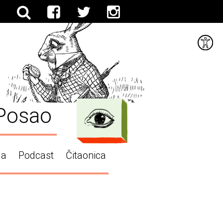
Posao
ga
Podcast
Čitaonica