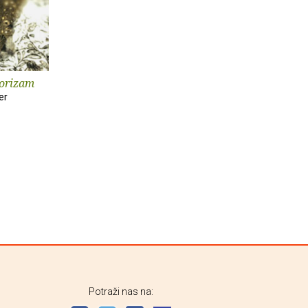
torizam
er
Potraži nas na: