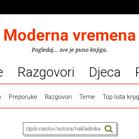
Moderna vremena
Pogledaj... sve je puno knjiga.
e
Razgovori
Djeca
e
Preporuke
Razgovori
Teme
Top lista knji