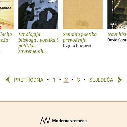
lacija
Etnologija
Šenoina poetika
Novi his
reža
bliskoga : poetika i
prevođenja
David Špor
politika
Cvijeta Pavlović
suvremenih...
ć
PRETHODNA
1
2
3
SLJEDEĆA
Moderna vremena