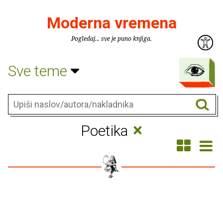
Moderna vremena
Pogledaj... sve je puno knjiga.
Sve teme
×
Poetika