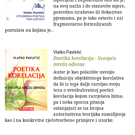
na svoj način i do stanovite mjere,
posredno izražavao ili dokazivao
pjesmama, pa je tako ostavio i niz
fragmentarno formuliranih
postulata na kojima je...
Vlatko Pavletić
Poetika korelacija : Sveopća
mreža odnosa
Autor je kao polazište usvojio
definiciju objektivnoga korelativa
da bi iz toga dalje razvijao svoju
tezu o sveobuhvatnoj poetici
korelacija kojom razrješava bitna,
pa i neka sporna pitanja
oslanjajući se na brojna
autoritativna teorijska sumišljenja
kao i na konkretne rječotvorbene primjere i uzorke.