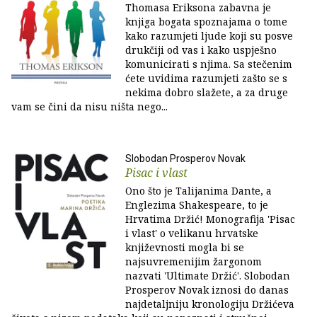
Thomasa Eriksona zabavna je
knjiga bogata spoznajama o tome
kako razumjeti ljude koji su posve
drukčiji od vas i kako uspješno
komunicirati s njima. Sa stečenim
ćete uvidima razumjeti zašto se s
nekima dobro slažete, a za druge
vam se čini da nisu ništa nego...
Slobodan Prosperov Novak
Pisac i vlast
Ono što je Talijanima Dante, a
Englezima Shakespeare, to je
Hrvatima Držić! Monografija 'Pisac
i vlast' o velikanu hrvatske
književnosti mogla bi se
najsuvremenijim žargonom
nazvati 'Ultimate Držić'. Slobodan
Prosperov Novak iznosi do danas
najdetaljniju kronologiju Držićeva