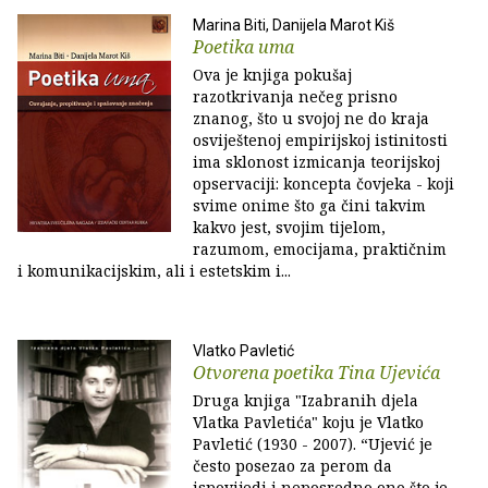
Marina Biti, Danijela Marot Kiš
Poetika uma
Ova je knjiga pokušaj
razotkrivanja nečeg prisno
znanog, što u svojoj ne do kraja
osviještenoj empirijskoj istinitosti
ima sklonost izmicanja teorijskoj
opservaciji: koncepta čovjeka - koji
svime onime što ga čini takvim
kakvo jest, svojim tijelom,
razumom, emocijama, praktičnim
i komunikacijskim, ali i estetskim i...
Vlatko Pavletić
Otvorena poetika Tina Ujevića
Druga knjiga "Izabranih djela
Vlatka Pavletića" koju je Vlatko
Pavletić (1930 - 2007). “Ujević je
često posezao za perom da
ispovijedi i neposredno ono što je,