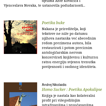
djelima Ante Kovačića i
Vjenceslava Novaka, te ustanovila podudarnosti...
Poetika buke
Nakana je prireditelja, koji
tekstove ne niže po datumu
njihova nastanka već abecednim
redom prezimena autora, bila
restaurirati i potom preciznim
antologičarskim nervom
konzervirati književnu i kulturnu
ratnu energiju svjesnu trenutka
povijesnosti i osobnog identiteta.
Andrej Nikolaidis
Homo Sucker : Poetika Apokalipse
Knjiga je nastala kao kolateralni
profit pri višegodišnjim
istraživanjima i proučavanjima