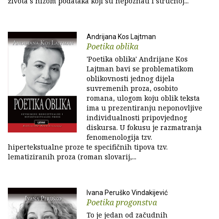
života s nizom podataka koji su nepoznati i stručnoj...
Andrijana Kos Lajtman
Poetika oblika
'Poetika oblika' Andrijane Kos
Lajtman bavi se problematikom
oblikovnosti jednog dijela
suvremenih proza, osobito
romana, ulogom koju oblik teksta
ima u prezentiranju neponovljive
individualnosti pripovjednog
diskursa. U fokusu je razmatranja
fenomenologija tzv.
hipertekstualne proze te specifičnih tipova tzv.
lematiziranih proza (roman slovarij,...
Ivana Peruško Vindakijević
Poetika progonstva
To je jedan od začudnih