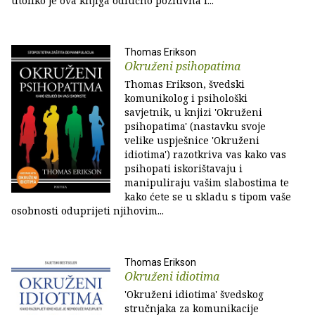
utoliko je ova knjiga odlučno pozitivna i...
Thomas Erikson
Okruženi psihopatima
Thomas Erikson, švedski
komunikolog i psihološki
savjetnik, u knjizi 'Okruženi
psihopatima' (nastavku svoje
velike uspješnice 'Okruženi
idiotima') razotkriva vas kako vas
psihopati iskorištavaju i
manipuliraju vašim slabostima te
kako ćete se u skladu s tipom vaše
osobnosti oduprijeti njihovim...
Thomas Erikson
Okruženi idiotima
'Okruženi idiotima' švedskog
stručnjaka za komunikacije