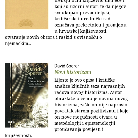
trebaju učiti književno umijeće i
koji su uzorni autori te da njegov
sveukupan prevoditeljski,
kritičarski i urednički rad
označava prekretnicu i promjenu
u hrvatskoj književnosti,
otvaranje novih obzora i raskid s ovisnošću o
njemačkim...
David Šporer
Novi historizam
Mjesto je ovo opisa i kritičke
analize ključnih teza najvažnijih
radova novog historizma. Autor
obrazlaže u čemu je novina novog
historizma, zašto on nije naprosto
povratak starom pozitivizmu i koje
on nove mogućnosti otvara u
metodologiji i epistemologiji
proučavanja povijesti i
književnosti.