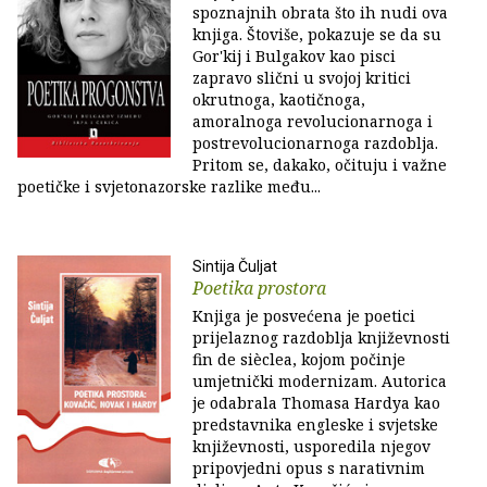
spoznajnih obrata što ih nudi ova
knjiga. Štoviše, pokazuje se da su
Gor'kij i Bulgakov kao pisci
zapravo slični u svojoj kritici
okrutnoga, kaotičnoga,
amoralnoga revolucionarnoga i
postrevolucionarnoga razdoblja.
Pritom se, dakako, očituju i važne
poetičke i svjetonazorske razlike među...
Sintija Čuljat
Poetika prostora
Knjiga je posvećena je poetici
prijelaznog razdoblja književnosti
fin de sièclea, kojom počinje
umjetnički modernizam. Autorica
je odabrala Thomasa Hardya kao
predstavnika engleske i svjetske
književnosti, usporedila njegov
pripovjedni opus s narativnim