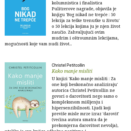
kolumnistica i finalistica
Pulitzerove nagrade, objavila je
knjigu 'Bog nikad ne trepće : 50
lekcija za teške trenutke u životu'
o 50 lekcija kojima ju je njen život
naučio. Zahvaljujući ovim
mudrim i oštroumnim lekcijama,
mogućnosti koje vam nudi život...
Christel Petitcollin
Kako manje misliti
U knjizi 'Kako manje misliti : Za
one koji beskonačno analiziraju'
autorica Christel Petitcollin ne
govori o darovitosti nego samo o
kompleksnom mišljenju i
hipersenzibilnosti. Ljudi koji
previše misle mrze izraz 'darovit'
(većina autora smatra da je
prekomjerna darovitost nevolja),