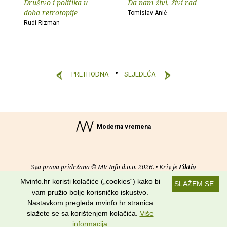
Društvo i politika u
Da nam živi, živi rad
doba retrotopije
Tomislav Anić
Rudi Rizman
PRETHODNA
SLJEDEĆA
Moderna vremena
Sva prava pridržana © MV Info d.o.o. 2026. • Kriv je
Fiktiv
Mvinfo.hr koristi kolačiće („cookies“) kako bi
SLAŽEM SE
O nama
•
Pomoć
•
Uvjeti korištenja
•
RSS kanali
vam pružio bolje korisničko iskustvo.
Nastavkom pregleda mvinfo.hr stranica
Potraži nas na:
slažete se sa korištenjem kolačića.
Više
informacija