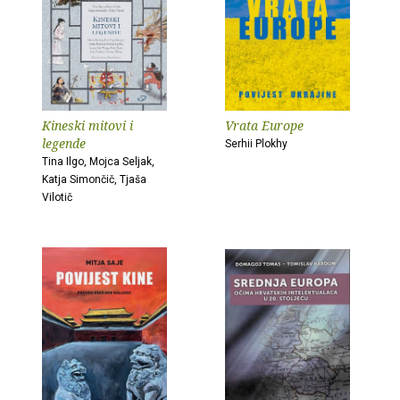
Kineski mitovi i
Vrata Europe
legende
Serhii Plokhy
Tina Ilgo, Mojca Seljak,
Katja Simončič, Tjaša
Vilotič