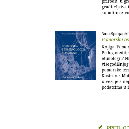
prirodu, u gr
graditeljstva
su mlinice-vod
Nina Spicijarić
Pomorska te
Knjiga 'Pomor
Prilog medit
etimologiji' N
višegodišnjeg
pomorske ter
Kostrene. Mot
u vezi je s n
podatcima u h
PRETHO