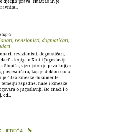
e dječjih prava, smatrao ih je
ravnim...
Stopić
onari, revizionisti, dogmatičari,
uđaci
onari, revizionisti, dogmatičari,
uđaci' - knjiga o Kini i Jugoslaviji
 Stopića, vjerojatno je prva knjiga
 povjesničara, koji je doktorirao u
ji je čitao kineske dokumente.
a temelju zapadne, naše i kineske
govara o Jugoslaviji, što znači i o
 od...
SLJEDEĆA