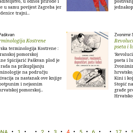
aditeljstvo, u odnos prirode i
poštivanj
 te u samu povijest Zagreba jer
jednakop
enice trajni...
 Paškvan
Zvonimir 
rminologija Kostrene
Revoluci
pseta i l
ska terminologija Kostrene :
eranskoj pomorskoj
'Revoluci
ine Spicijarić Paškvan plod je
pseta i l
 rada na prikupljanju
Zvonimira
minologije na području
hrvatskog
ivacija za nastanak ove knjige
Kini i ko
epotpunim i nejasnim
Stopić n
rvatskoj pomorskoj...
građe pro
Hrvatskoj,
DNA
1
…
2
3
4
5
6
…
17