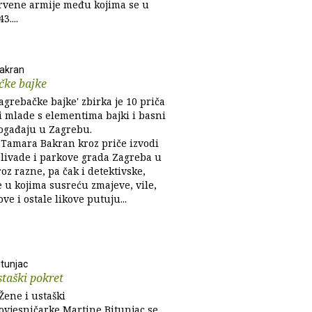
Crvene armije među kojima se u
3....
akran
čke bajke
agrebačke bajke' zbirka je 10 priča
i mlade s elementima bajki i basni
događaju u Zagrebu.
 Tamara Bakran kroz priče izvodi
 livade i parkove grada Zagreba u
oz razne, pa čak i detektivske,
e u kojima susreću zmajeve, vile,
ove i ostale likove putuju...
itunjac
staški pokret
'Žene i ustaški
povjesničarke Martine Bitunjac se