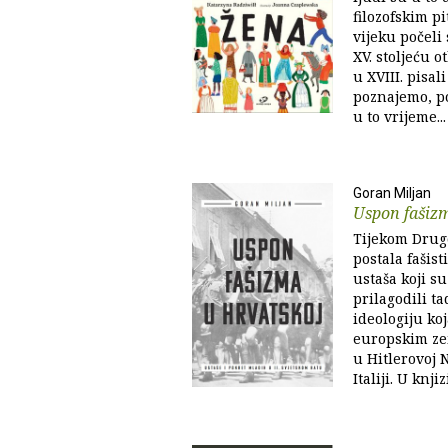
filozofskim p
vijeku počeli 
XV. stoljeću o
u XVIII. pisal
poznajemo, po
u to vrijeme...
Goran Miljan
Uspon fašiz
Tijekom Drugo
postala fašis
ustaša koji su
prilagodili t
ideologiju ko
europskim ze
u Hitlerovoj 
Italiji. U knjiz