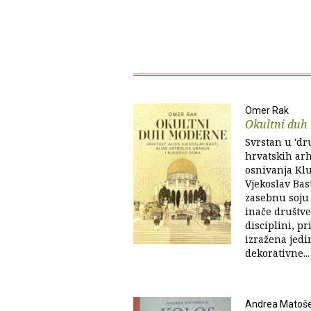
Omer Rak
Okultni duh
Svrstan u 'dr
hrvatskih arh
osnivanja Klu
Vjekoslav Bas
zasebnu soju 
inače društv
disciplini, pr
izražena jed
dekorativne...
Andrea Matoše