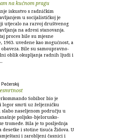
izam na kućnom pragu
šnje iskustvo s radničkim
ljanjem u socijalističkoj je
ji utjecalo na razvoj društvenog
vljanja na adresi stanovanja.
taj proces bile su mjesne
e, 1963. uvedene kao mogućnost, a
o obaveza. Bile su samoupravno-
alni oblik okupljanja radnih ljudi i
..
 Pečerskij
besmrtnost
rkommando Sobibor bio je
i logor smrti uz željezničku
u slabo naseljenom području u
anašnje poljsko-bjelorusko-
e tromeđe. Bila je to posljednja
a desetke i stotine tisuća Židova. U
smještani i zarobljeni časnici i