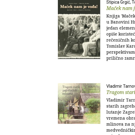
Stipica Grgić,
Maček nam j
Knjiga 'Maček
u Banovini Hr
jedan element
opiše koriste
rečeničnih ko
Tomislav Kar
perspektivama
prilično zamrš
Vladimir Tarno
Tragom star
Vladimir Tarn
starih zagreb
lutanje Zagre
vremena obra
mlinova na n
medvedničkim