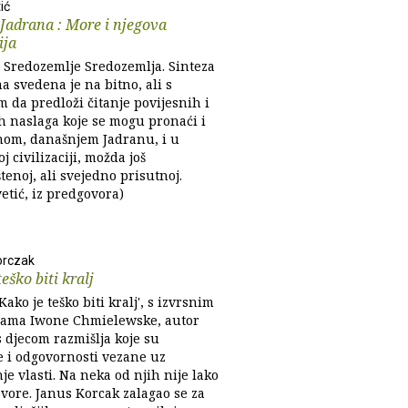
ić
 Jadrana : More i njegova
ija
e Sredozemlje Sredozemlja. Sinteza
 svedena je na bitno, ali s
 da predloži čitanje povijesnih i
h naslaga koje se mogu pronaći i
nom, današnjem Jadranu, i u
j civilizaciji, možda još
tenoj, ali svejedno prisutnoj.
vetić, iz predgovora)
orczak
eško biti kralj
'Kako je teško biti kralj', s izvrsnim
ijama Iwone Chmielewske, autor
 djecom razmišlja koje su
e i odgovornosti vezane uz
je vlasti. Na neka od njih nije lako
ovore. Janus Korcak zalagao se za