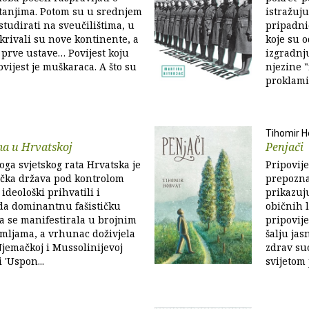
itanjima. Potom su u srednjem
istražuju
studirati na sveučilištima, u
pripadni
tkrivali su nove kontinente, a
koje su 
i prve ustave… Povijest koju
izgradnj
vijest je muškaraca. A što su
njezine 
proklamir
Tihomir H
ma u Hrvatskoj
Penjači
ga svjetskog rata Hrvatska je
Pripovij
tička država pod kontrolom
prepozna
 ideološki prihvatili i
prikazuju
ada dominantnu fašističku
običnih l
ja se manifestirala u brojnim
pripovije
mljama, a vrhunac doživjela
šalju ja
Njemačkoj i Mussolinijevoj
zdrav su
i 'Uspon...
svijetom 