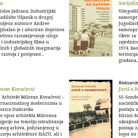
na
Socijal
Kolos Jadrana: Industrijski
Višegodi
radilište Uljanik u drugoj
samouprav
toljeća' autorice Andree
Jugoslavi
ginalan je i ažuriran doprinos
samoupra
ativno razumijevanje uloge
Okvir za 
i industrijskog filma u
zajednic
alnih i globalnih imaginarija
1974. ka
razvoja i povijesne...
teritorij
građana,.
Aleksandr
lovan Kovačević
Juriš u 
 'Arhitekt Milovan Kovačević –
SS-Sonde
ernacionalnog modernizma u
nacističk
torica Dubravka
postaju 
je opus arhitekta Milovana
blizini d
jprije na temelju istraživanja
ukrajinsk
bnog arhiva, pohranjenog u
postaja z
zeju arhitekture HAZU, ali i
logor su 