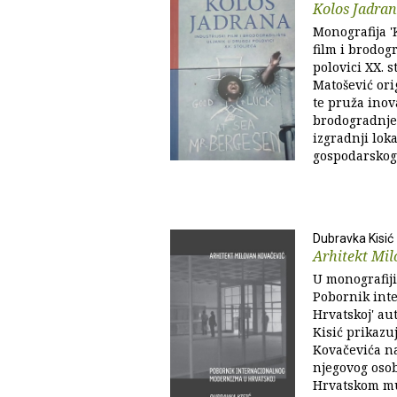
Kolos Jadra
Monografija '
film i brodog
polovici XX. s
Matošević ori
te pruža inov
brodogradnje 
izgradnji lok
gospodarskog 
Dubravka Kisić
Arhitekt Mi
U monografiji
Pobornik int
Hrvatskoj' au
Kisić prikazu
Kovačevića na
njegovog oso
Hrvatskom mu