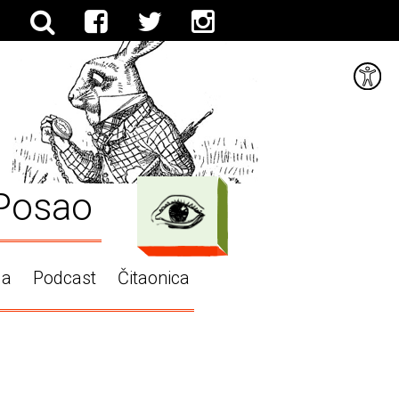
Posao
ga
Podcast
Čitaonica