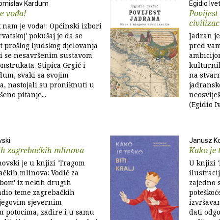
 Tomislav Kardum
Egidio Ivet
e vođa!
Povijest
civilizac
 nam je vođa!: Općinski izbori
vatskoj' pokušaj je da se
Jadran j
 prošlog ljudskog djelovanja
pred vama
ći se nesavršenim sustavom
ambicijom
nstrukata. Stipica Grgić i
kulturni
dum, svaki sa svojim
na stvar
, nastojali su proniknuti u
jadransko
eno pitanje...
neosviješ
(Egidio I
vski
Janusz K
ih zagrebačkih mlinova
Kako je t
ovski je u knjizi 'Tragom
U knjizi 
ačkih mlinova: Vodič za
ilustrac
bom' iz nekih drugih
zajedno s
dio teme zagrebačkih
poteškoć
jegovim sjevernim
izvršavan
 potocima, zadire i u samu
dati odg