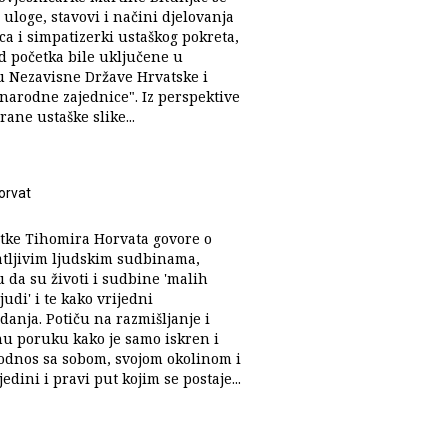
 uloge, stavovi i načini djelovanja
ca i simpatizerki ustaškog pokreta,
od početka bile uključene u
u Nezavisne Države Hrvatske i
"narodne zajednice". Iz perspektive
ane ustaške slike...
orvat
etke Tihomira Horvata govore o
tljivim ljudskim sudbinama,
 da su životi i sudbine 'malih
judi' i te kako vrijedni
danja. Potiču na razmišljanje i
snu poruku kako je samo iskren i
odnos sa sobom, svojom okolinom i
jedini i pravi put kojim se postaje...