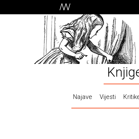
Knjig
Najave
Vijesti
Kritik