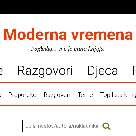
Moderna vremena
Pogledaj... sve je puno knjiga.
e
Razgovori
Djeca
e
Preporuke
Razgovori
Teme
Top lista knji