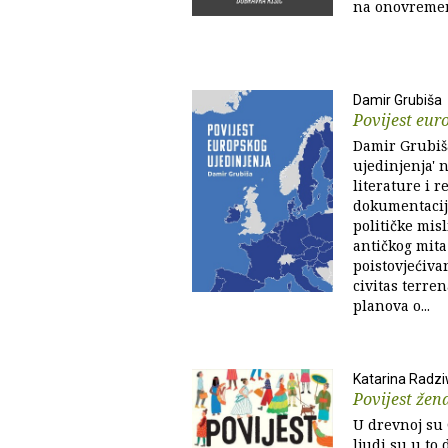
na onovremenoj
Damir Grubiša
Povijest eur
Damir Grubiša
ujedinjenja' 
literature i 
dokumentacije
političke mis
antičkog mita
poistovjećiva
civitas terre
planova o...
Katarina Radziw
Povijest žen
U drevnoj su 
ljudi su u to 