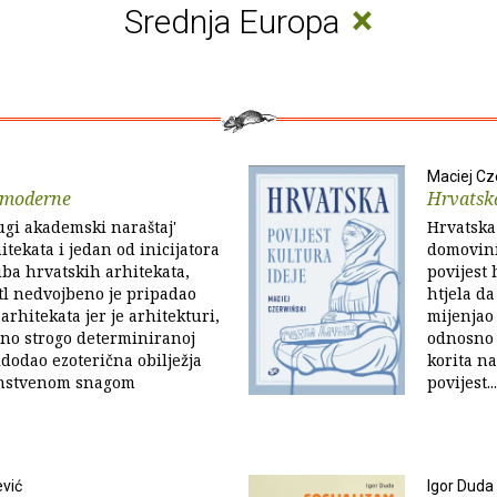
×
Srednja Europa
Maciej Cz
 moderne
Hrvatsk
ugi akademski naraštaj'
Hrvatska 
itekata i jedan od inicijatora
domovini
ba hrvatskih arhitekata,
povijest 
tl nedvojbeno je pripadao
htjela da
arhitekata jer je arhitekturi,
mijenjao 
eno strogo determiniranoj
odnosno 
idodao ezoterična obilježja
korita na
instvenom snagom
povijest...
vić
Igor Duda