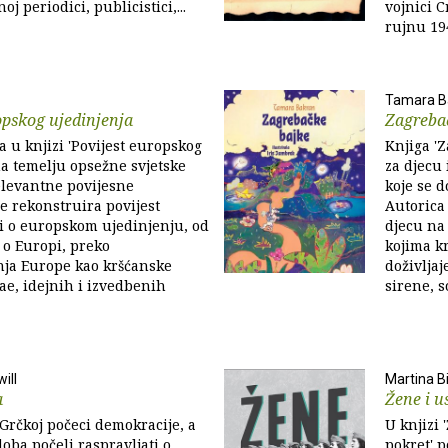
 periodici, publicistici,...
vojnici 
rujnu 194
Tamara B
opskog ujedinjenja
Zagreba
 u knjizi 'Povijest europskog
Knjiga 'Z
na temelju opsežne svjetske
za djecu 
relevantne povijesne
koje se 
 rekonstruira povijest
Autorica
li o europskom ujedinjenju, od
djecu na
 o Europi, preko
kojima kr
nja Europe kao kršćanske
doživljaj
nae, idejnih i izvedbenih
sirene, s
ill
Martina B
a
Žene i u
Grčkoj počeci demokracije, a
U knjizi 
doba počeli raspravljati o
pokret' 