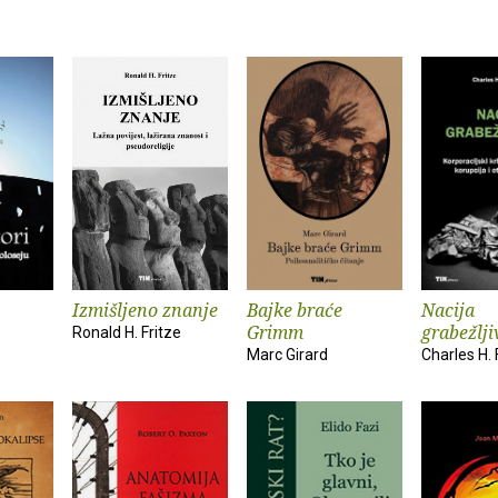
Izmišljeno znanje
Bajke braće
Nacija
Grimm
grabežlj
Ronald H. Fritze
Marc Girard
Charles H.