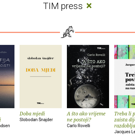
×
TIM press
Doba mjedi
A što ako vrijeme
Treba li 
i
ne postoji?
zaista dij
Slobodan Šnajder
razdoblj
endsen
Carlo Rovelli
Jacques L