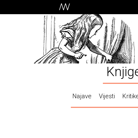
Knjig
Najave
Vijesti
Kritik