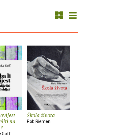
povijest
Škola života
eliti na
Rob Riemen
a?
e Goff