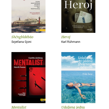
Shčngbîdébão
Heroj
Svjetlana Gjoni
Karl Rühmann
Mentalist
Udaljena jednu