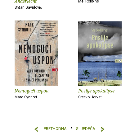
Anderlecht
Mel Robbins
Srđan Gavrilović
Nemogući uspon
Poslije apokalipse
Marc Synnott
Srećko Horvat
PRETHODNA
SLJEDEĆA