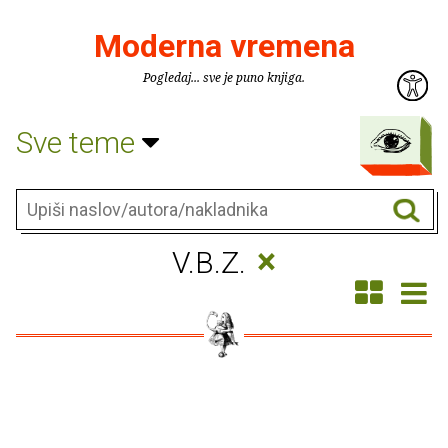
Moderna vremena
Pogledaj... sve je puno knjiga.
Sve teme
×
V.B.Z.