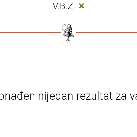
×
V.B.Z.
onađen nijedan rezultat za v