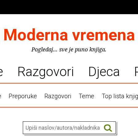
Moderna vremena
Pogledaj... sve je puno knjiga.
e
Razgovori
Djeca
e
Preporuke
Razgovori
Teme
Top lista knji