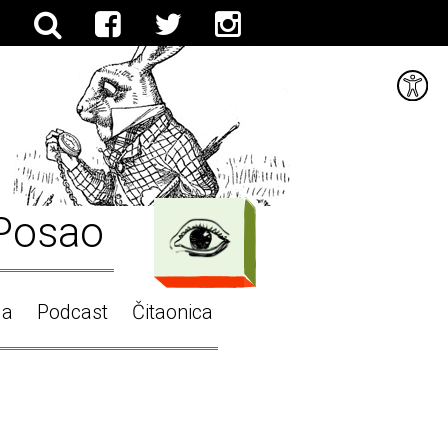
Posao
ga
Podcast
Čitaonica