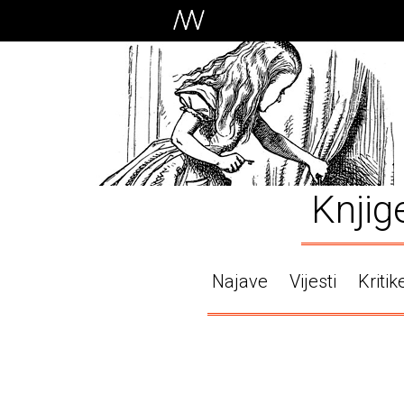
Knjig
Najave
Vijesti
Kritik