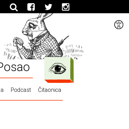
Posao
ga
Podcast
Čitaonica