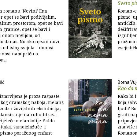
Sveto p
 romanu 'Nevini' Ena
Roman-es
r opet se bavi podivljalim,
pismo' u
alnim prostorom, opet se bavi
antičkih 
 granice, opet se bavi i
dešifrira
li onom novijom, od
izgubljen
o danas. No ako njezin novi
prožima s
 od istog svijeta ‒ donosi
esejistič
onosi nam priču o
m...
ić
Borna Vuj
Kao da 
 izmrvljena je proza rašpaste
Kako bi i
likog dramskog naboja, melanž
koja zah
zoda i žovijalnih ekshibicija,
ljudi? Bo
balansiranje na rubu titrava
gradi na
rijeteće melankolije. Saldo
pripovjed
bitaka, samoizlažuće i
zna više 
 pismo poraženog enfant
Romanom 