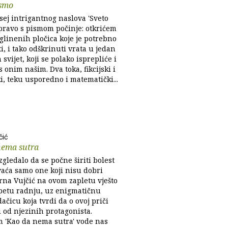
ismo
ej intrigantnog naslova 'Sveto
pravo s pismom počinje: otkrićem
glinenih pločica koje je potrebno
ti, i tako odškrinuti vrata u jedan
 svijet, koji se polako isprepliće i
 onim našim. Dva toka, fikcijski i
ki, teku usporedno i matematički...
čić
nema sutra
zgledalo da se počne širiti bolest
vaća samo one koji nisu dobri
rna Vujčić na ovom zapletu vješto
petu radnju, uz enigmatičnu
ačicu koja tvrdi da o ovoj priči
i od njezinih protagonista.
'Kao da nema sutra' vode nas