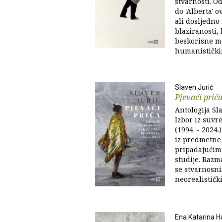
stvarnosti. Od
do 'Alberta' o
ali dosljedno
blaziranosti,
beskorisne m
humanističkim
Slaven Jurić
Pjevači prič
Antologija Sla
Izbor iz suvr
(1994. - 2024
iz predmetne 
pripadajućim
studije. Razm
se stvarnosn
neorealistički
Ena Katarina H