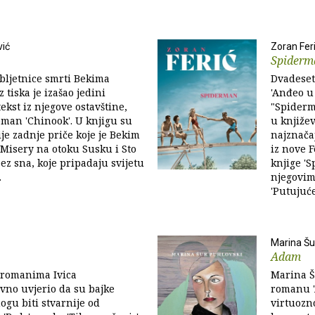
vić
Zoran Fer
Spiderm
bljetnice smrti Bekima
Dvadeset
z tiska je izašao jedini
'Anđeo u 
ekst iz njegove ostavštine,
"Spiderm
man 'Chinook'. U knjigu su
u književ
ije zadnje priče koje je Bekim
najznača
Misery na otoku Susku i Sto
iz nove F
bez sna, koje pripadaju svijetu
knjige 'S
.
njegovim
'Putujuće.
Marina Šu
Adam
 romanima Ivica
Marina Š
vno uvjerio da su bajke
romanu '
gu biti stvarnije od
virtuozn