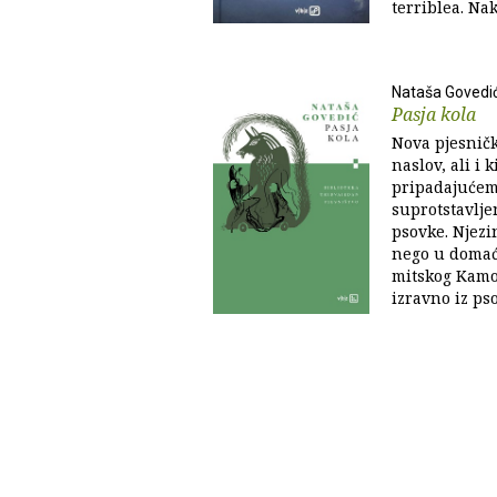
terriblea. Nak
Nataša Govedi
Pasja kola
Nova pjesničk
naslov, ali i
pripadajućem
suprotstavljen
psovke. Njezi
nego u domać
mitskog Kamov
izravno iz pso