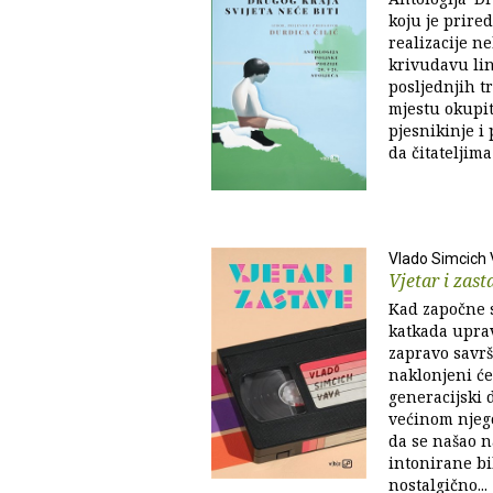
koju je prired
realizacije ne
krivudavu lin
posljednjih t
mjestu okupit
pjesnikinje i
da čitateljima
Vlado Simcich
Vjetar i zast
Kad započne s
katkada upra
zapravo savr
naklonjeni će
generacijski
većinom njego
da se našao n
intonirane bi
nostalgično...