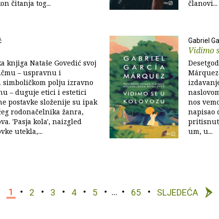
on čitanja tog...
članovi...
ć
Gabriel G
Vidimo 
a knjiga Nataše Govedić svoj
Desetgodi
 kičmu – uspravnu i
Márqueza
 simboličkom polju izravno
izdavanj
u – duguje etici i estetici
naslovom
ne postavke složenije su ipak
nos vemo
eg rodonačelnika žanra,
napisao d
a. 'Pasja kola', naizgled
pritisnut
vke utekla,...
um, u...
1
2
3
4
5
…
65
SLJEDEĆA