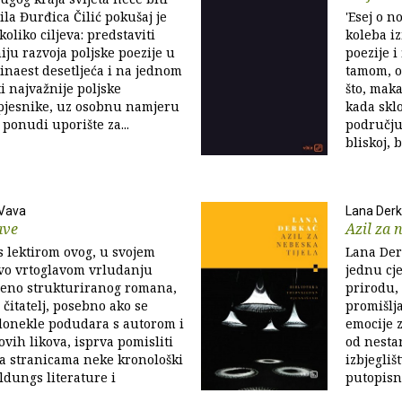
ila Đurđica Čilić pokušaj je
'Esej o n
koliko ciljeva: predstaviti
koleba i
iju razvoja poljske poezije u
poezije i
rinaest desetljeća i na jednom
tamom, o
i najvažnije poljske
što, mak
 pjesnike, uz osobnu namjeru
kada skl
 ponudi uporište za...
području
bliskoj, b
 Vava
Lana Der
ave
Azil za 
 lektirom ovog, u svojem
Lana Der
vo vrtoglavom vrludanju
jednu cj
šeno strukturiranog romana,
prirodu,
 čitatelj, posebno ako se
promišlja
 donekle podudara s autorom i
emocije z
vih likova, isprva pomisliti
od nesta
a stranicama neke kronološki
izbjegliš
ldungs literature i
putopisno