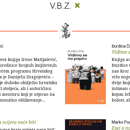
×
V.B.Z.
ić
Đurđica Či
Vidimo s
nova knjiga Irene Matijašević,
Knjiga au
 urednice brojnih književnih
Đurđice Č
rećem programu Hrvatskog
nas kroz 
ta je Danijelu Dragojeviću –
vrlo sug
 je duboko obilježio hrvatsku
dvije knj
1.stoljeća, ali i autoričinu
intiman s
 mentoru koji je utjecao na
kojom le
ionalno oblikovanje....
bolest, a
svijeta neće biti
Marko Po
Esej o n
ugog kraja svijeta neće biti'