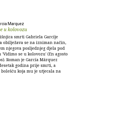
arcia Marquez
se u kolovozu
šnjica smrti Gabriela Garcíje
 obilježava se na izniman način,
em njegova posljednjeg djela pod
 'Vidimo se u kolovozu' (En agosto
s). Roman je García Márquez
esetak godina prije smrti, a
 bolešću koja mu je utjecala na