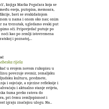
oći', knjiga Marka Pogačara koja se
zmeđu eseja, putopisa, memoara,
 fikcije, bavi se svakidašnjom
nom u nama i onom oko nas; onim
ar na trenutak, ugledamo svaki put
opimo oči. Pripovjedač putuje po
 noći kao po zemlji istovremena
ratskoj i poznatoj,...
kač
nebeska tijela
kač u svojem novom rukopisu u
elinu povezuje svemir, zemaljsku
 ljudsku kulturu, predmete,
nja i osjećaje, a njezine refleksije i
ahvaćaju i aktualno stanje svijeta,
nka šuma preko ratova do
tva, pri čemu zemljopisnost i
st igraju značajnu ulogu. Na...