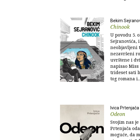
Bekim Sejrano
Chinook
U povodu 5. o
Sejranovića, i
neobjavljeni t
nezavršeni ro
uvrštene i dv
napisao Miss 
trideset sati 
tog romana i..
Ivica Prtenjača
Odeon
Svojim nas je
Prtenjača oda
moguće, da mo