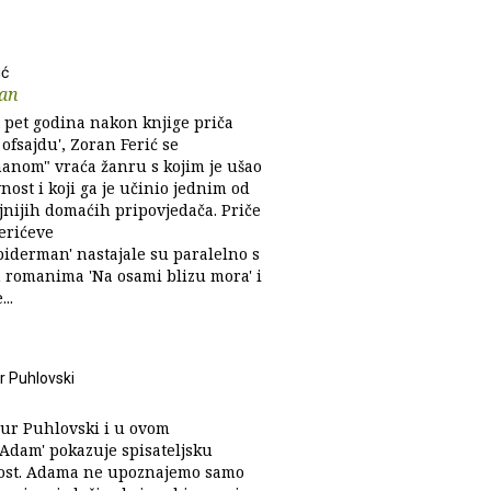
ić
an
 pet godina nakon knjige priča
ofsajdu', Zoran Ferić se
anom" vraća žanru s kojim je ušao
nost i koji ga je učinio jednim od
jnijih domaćih pripovjedača. Priče
erićeve
piderman' nastajale su paralelno s
 romanima 'Na osami blizu mora' i
..
r Puhlovski
ur Puhlovski i u ovom
Adam' pokazuje spisateljsku
ost. Adama ne upoznajemo samo