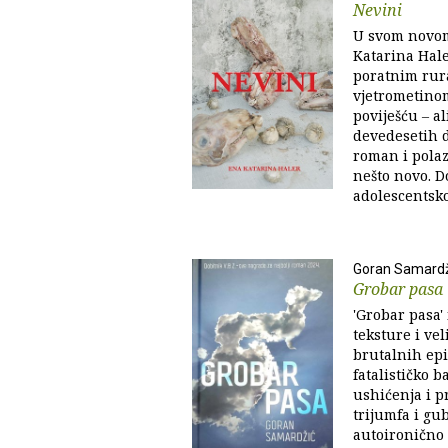
Nevini
U svom novom
Katarina Hale
poratnim rur
vjetrometinom
poviješću ‒ a
devedesetih d
roman i polazi
nešto novo. D
adolescentsko
Goran Samardž
Grobar pasa
'Grobar pasa'
teksture i ve
brutalnih epi
fatalističko 
ushićenja i p
trijumfa i gu
autoironično