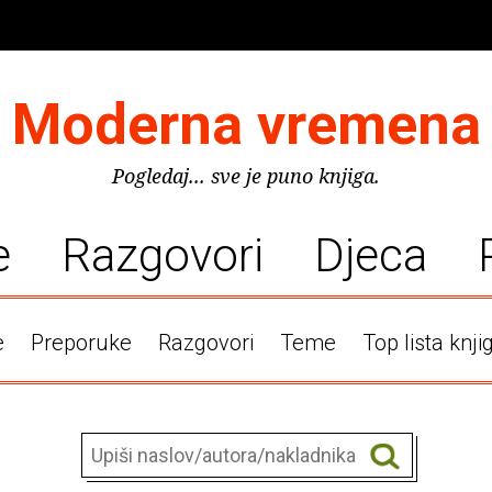
Moderna vremena
Pogledaj... sve je puno knjiga.
e
Razgovori
Djeca
e
Preporuke
Razgovori
Teme
Top lista knji