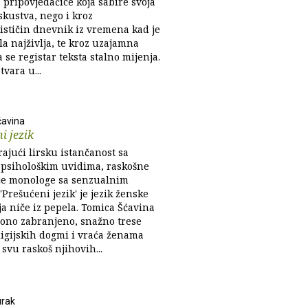
 pripovjedačice koja sabire svoja
skustva, nego i kroz
ističin dnevnik iz vremena kad je
la najživlja, te kroz uzajamna
 se registar teksta stalno mijenja.
tvara u...
ćavina
i jezik
ajući lirsku istančanost sa
psihološkim uvidima, raskošne
e monologe sa senzualnim
'Prešućeni jezik' je jezik ženske
ja niče iz pepela. Tomica Šćavina
 ono zabranjeno, snažno trese
ligijskih dogmi i vraća ženama
svu raskoš njihovih...
urak