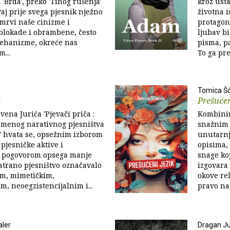
 'Brda', preko 'Tihog rušenja'
kroz usta
vaj prije svega pjesnik nježno
životna i
 mrvi naše cinizme i
protagon
 blokade i obrambene, često
ljubav bi
ehanizme, okreće nas
pisma, pa
...
To ga pre
Tomica Š
a
Prešućen
vena Jurića 'Pjevači priča :
Kombinir
emenog narativnog pjesništva
snažnim 
.)' hvata se, opsežnim izborom
unutarnj
pjesničke aktive i
opisima, 
 pogovorom opsega manje
snage ko
atrano pjesništvo označavalo
izgovara
im, mimetičkim,
okove re
m, neoegzistencijalnim i...
pravo na 
aler
Dragan J