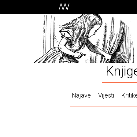
Knjig
Najave
Vijesti
Kritik