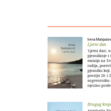
Irena Matijašev
Ljetni dan
'Ljetni dan', 
pjesnikinje i
emisija na T
radija, posve
pjesniku koji
poeziju 20. i 2
sugovorniku i
njezino profes
Drugog kraja 
Antologija 'Dr