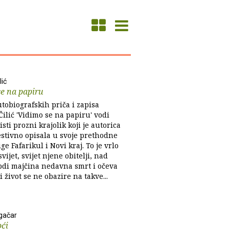
lić
e na papiru
tobiografskih priča i zapisa
ilić 'Vidimo se na papiru' vodi
isti prozni krajolik koji je autorica
estivno opisala u svoje prethodne
ige Fafarikul i Novi kraj. To je vrlo
vijet, svijet njene obitelji, nad
bdi majčina nedavna smrt i očeva
li život se ne obazire na takve...
gačar
oći