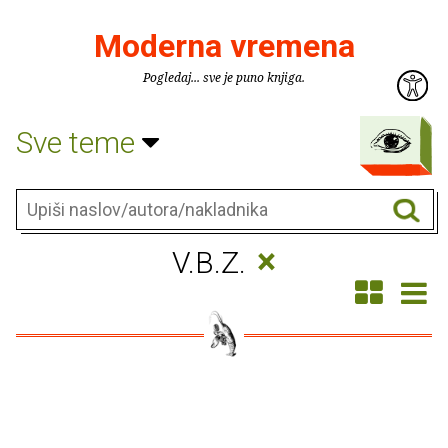
Moderna vremena
Pogledaj... sve je puno knjiga.
Sve teme
×
V.B.Z.