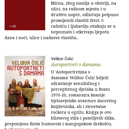
Mirna, zbog nasilja u obitelji, na
ulici, na radnom mjestu i u
društvu uopće, odlučuju potpuno
promijeniti vlastiti život. S
radošću i ljubavlju otiskuju se u
nepoznato i otkrivaju ljepotu
dana i noći, ulice i nadasve vlastitu...
Velibor Čolić
Autoportreti s damama
U 'Autoportretima s
damama' Velibor Čolić bilježi
odrastanje senzibilnog i
perceptivnog dječaka u Bosni
1970-ih, romansira kasnije
bjelosvjetske avanture darovitog
književnika, ali i streetwise
rockera u egzilu. Knjiga je ovo
blistavog stila i pamtljivih slika,
prepunjena finim humorom i mangupskom drskošću,