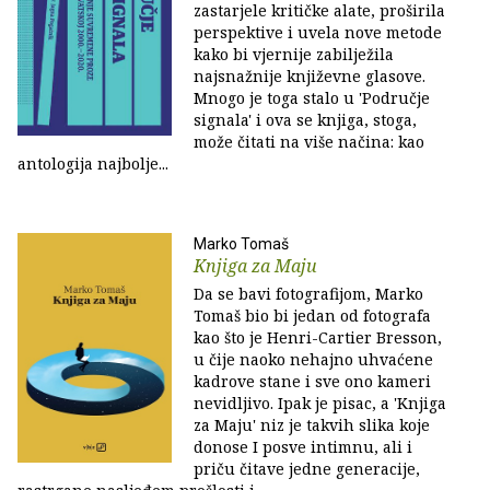
zastarjele kritičke alate, proširila
perspektive i uvela nove metode
kako bi vjernije zabilježila
najsnažnije književne glasove.
Mnogo je toga stalo u 'Područje
signala' i ova se knjiga, stoga,
može čitati na više načina: kao
antologija najbolje...
Marko Tomaš
Knjiga za Maju
Da se bavi fotografijom, Marko
Tomaš bio bi jedan od fotografa
kao što je Henri-Cartier Bresson,
u čije naoko nehajno uhvaćene
kadrove stane i sve ono kameri
nevidljivo. Ipak je pisac, a 'Knjiga
za Maju' niz je takvih slika koje
donose I posve intimnu, ali i
priču čitave jedne generacije,