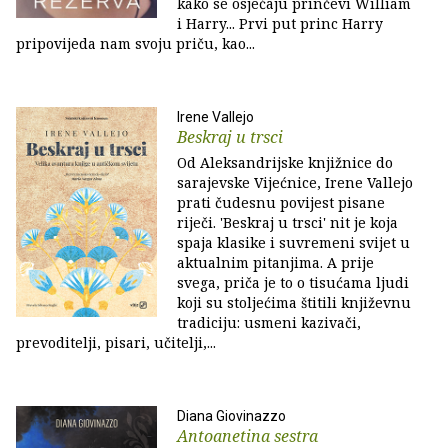
kako se osjećaju prinčevi William
i Harry... Prvi put princ Harry
pripovijeda nam svoju priču, kao...
Irene Vallejo
Beskraj u trsci
Od Aleksandrijske knjižnice do
sarajevske Vijećnice, Irene Vallejo
prati čudesnu povijest pisane
riječi. 'Beskraj u trsci' nit je koja
spaja klasike i suvremeni svijet u
aktualnim pitanjima. A prije
svega, priča je to o tisućama ljudi
koji su stoljećima štitili književnu
tradiciju: usmeni kazivači,
prevoditelji, pisari, učitelji,...
Diana Giovinazzo
Antoanetina sestra