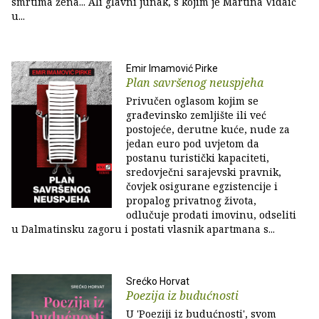
smrtima žena... Ali glavni junak, s kojim je Martina Vidaić
u...
Emir Imamović Pirke
Plan savršenog neuspjeha
Privučen oglasom kojim se
građevinsko zemljište ili već
postojeće, derutne kuće, nude za
jedan euro pod uvjetom da
postanu turistički kapaciteti,
sredovječni sarajevski pravnik,
čovjek osigurane egzistencije i
propalog privatnog života,
odlučuje prodati imovinu, odseliti
u Dalmatinsku zagoru i postati vlasnik apartmana s...
Srećko Horvat
Poezija iz budućnosti
U 'Poeziji iz budućnosti', svom