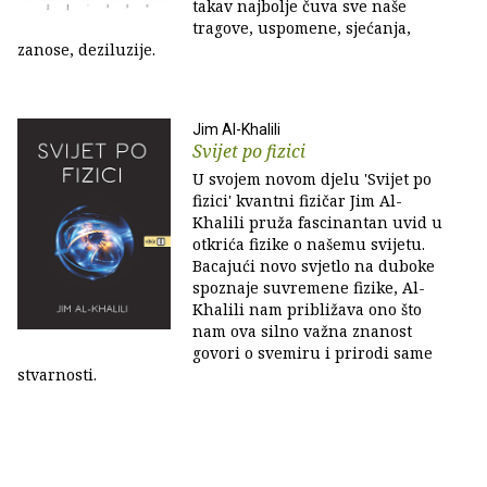
takav najbolje čuva sve naše
tragove, uspomene, sjećanja,
zanose, deziluzije.
Jim Al-Khalili
Svijet po fizici
U svojem novom djelu 'Svijet po
fizici' kvantni fizičar Jim Al-
Khalili pruža fascinantan uvid u
otkrića fizike o našemu svijetu.
Bacajući novo svjetlo na duboke
spoznaje suvremene fizike, Al-
Khalili nam približava ono što
nam ova silno važna znanost
govori o svemiru i prirodi same
stvarnosti.