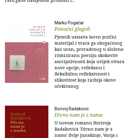
rastrgane nasljeđem prošlosti i...
Marko Pogačar
Ponoćni glagoli
Pjesnik usisava šaren jezični
materijal i vraća ga obogaćenog
kao uran, prerađenog u složeno
ritmiziranu poeziju skokovite
asocijativnosti koja uvijek otvara
nove opcije, refleksnu i
fleksibilnu refleksivnost i
slikovitost koja razbija okove
očekivanog.
Borivoj Radaković
Divno nam je s nama
U novom romanu Borivoja
Radakovića 'Divno nam je s
nama' dvije junakinje, Vanja i