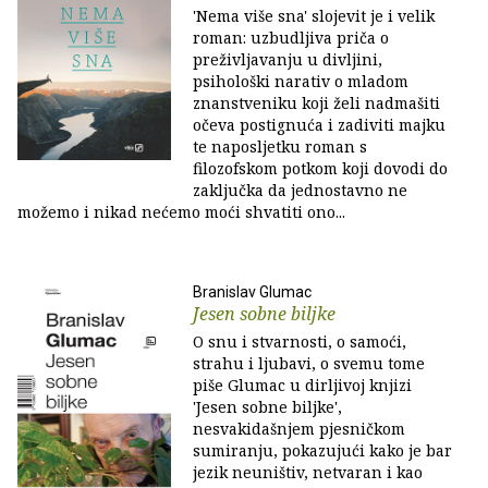
'Nema više sna' slojevit je i velik
roman: uzbudljiva priča o
preživljavanju u divljini,
psihološki narativ o mladom
znanstveniku koji želi nadmašiti
očeva postignuća i zadiviti majku
te naposljetku roman s
filozofskom potkom koji dovodi do
zaključka da jednostavno ne
možemo i nikad nećemo moći shvatiti ono...
Branislav Glumac
Jesen sobne biljke
O snu i stvarnosti, o samoći,
strahu i ljubavi, o svemu tome
piše Glumac u dirljivoj knjizi
'Jesen sobne biljke',
nesvakidašnjem pjesničkom
sumiranju, pokazujući kako je bar
jezik neuništiv, netvaran i kao