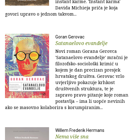
instant karme. 'Instant karma'
Davida Michieja priča je koja
govori upravo o jednom takvom...
Goran Gerovac
Satanaelovo evanđelje
Novi roman Gorana Gerovca
'Satanaelovo evanđelje' mračni je
filozofsko-sociološki krimić u
kojem je dan precizan presjek
hrvatskog društva. Gerovac vrlo
uvjerljivo pokazuje krhkost
društvenih struktura, te je
zapravo pravo pitanje koje roman
postavlja – ima li uopće nevinih
ako se masovno kolaborira s korumpiranim...
Willem Frederik Hermans
Nema više sna