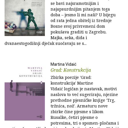
se bavi najsramotnijim i
najapsurdnijim pitanjem toga
doba – jesmo li mi naši? U bijegu
od rata jedna obitelj iz Srednje
Bosne svoj privremeni dom
pokušava graditi u Zagrebu.
Majka, seka, dida i
dvanaestogodišnji dječak suočavaju se s...
Martina Vidaić
Grad: Konstrukcija
Zbirka poezije 'Grad:
konstrukcija' Martine
Vidaić logičan je nastavak, motivi
naslova to već sugeriraju, njezine
prethodne pjesničke knjige 'Trg,
tržnica, nož'. Armaturu nove
zbirke čine pjesme s likom
Rusalke, četiri pjesme o
potresima, tri o spomen-pločama i