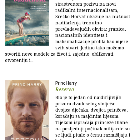
strastvenom pozivu na novi
radikalni internacionalizam,
Srećko Horvat ukazuje na nužnost
nadilaženja trenutno
prevladavajućih okvira: granica,
nacionalnih identiteta i
maksimalizacije profita kao mjere
svih stvari. Jedino tako možemo
stvoriti nove modele za život i, zajedno, oblikovati
otvoreniju i...
Princ Harry
Rezerva
Bio je to jedan od najdirljivijih
prizora dvadesetog stoljeća:
dvojica dječaka, dvojica prinčeva,
koračaju za majčinim lijesom.
Tijekom ispraćaja princeze Diane
na posljednji počinak milijarde su
se ljudi pitale o čemu razmišljaju i