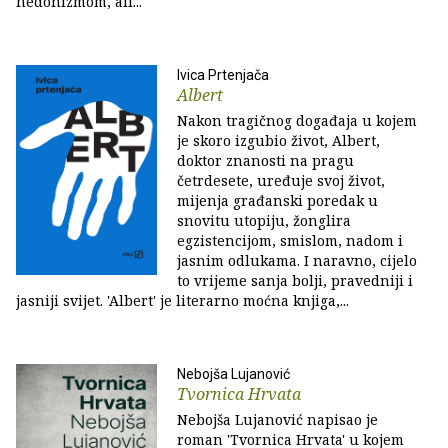
hedonizmom, ali...
Ivica Prtenjača
Albert
Nakon tragičnog događaja u kojem
je skoro izgubio život, Albert,
doktor znanosti na pragu
četrdesete, uređuje svoj život,
mijenja građanski poredak u
snovitu utopiju, žonglira
egzistencijom, smislom, nadom i
jasnim odlukama. I naravno, cijelo
to vrijeme sanja bolji, pravedniji i
jasniji svijet. 'Albert' je literarno moćna knjiga,...
Nebojša Lujanović
Tvornica Hrvata
Nebojša Lujanović napisao je
roman 'Tvornica Hrvata' u kojem