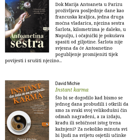
Dok Marija Antoaneta u Parizu
proživljava posljednje dane kao
francuska kraljica, jedna druga
moćna vladarica, njezina sestra
Šarlota, kilometrima je daleko, u
Napulju, i očajnički je pokušava
spasiti od giljotine. Šarlota nije
svjesna da će Antoanetino
pogubljenje promijeniti tijek
povijesti i srušiti njezino...
David Michie
Instant karma
Što bi se dogodilo kad bismo se
jednog dana probudili i otkrili da
smo za svaki svoj velikodušni čin
odmah nagrađeni, a za izdaju,
krađu ili sebičnost istog trena
kažnjeni? Za nekoliko minuta svi
bi ljudi na svijetu osjetili učinke