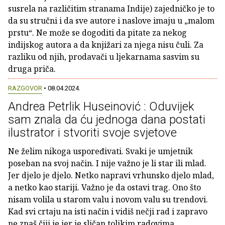
susrela na različitim stranama Indije) zajedničko je to
da su stručni i da sve autore i naslove imaju u „malom
prstu“. Ne može se dogoditi da pitate za nekog
indijskog autora a da knjižari za njega nisu čuli. Za
razliku od njih, prodavači u ljekarnama sasvim su
druga priča.
RAZGOVOR
• 08.04.2024.
Andrea Petrlik Huseinović : Oduvijek
sam znala da ću jednoga dana postati
ilustrator i stvoriti svoje svjetove
Ne želim nikoga uspoređivati. Svaki je umjetnik
poseban na svoj način. I nije važno je li star ili mlad.
Jer djelo je djelo. Netko napravi vrhunsko djelo mlad,
a netko kao stariji. Važno je da ostavi trag. Ono što
nisam volila u starom valu i novom valu su trendovi.
Kad svi crtaju na isti način i vidiš nečji rad i zapravo
ne znaš čiji je jer je sličan tolikim radovima