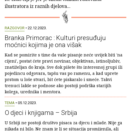
ilustratora iz raznih djelova...
RAZGOVOR
• 22.12.2023.
Branka Primorac : Kulturi presuđuju
moćnici kojima je ona višak
Kad se pomirite s time da vaše pisanje neće uvijek biti 'na
cijeni', postat ćete pravi novinar, objektivan, istinoljubiv,
znatiželjan do kraja. Sve dok pišete što interesnoj grupi ili
pojedincu odgovara, tapšu vas po ramenu, a kad uprete
prstom u loše stvari, bit ćete piskaralo i smeće. Takvi
trenuci lakše se podnose ako postoji podrška starijih
kolega, urednika i mentora.
TEMA
• 05.12.2023.
O djeci i knjigama – Srbija
U Srbiji ne postoji društvo pisaca za djecu i mlade. Nije ga
nikada ni bilo. Ne znam je li se situacija promijenila, ali