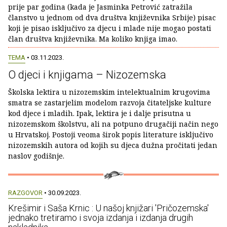
prije par godina (kada je Jasminka Petrović zatražila
članstvo u jednom od dva društva književnika Srbije) pisac
koji je pisao isključivo za djecu i mlade nije mogao postati
član društva književnika. Ma koliko knjiga imao.
TEMA
• 03.11.2023.
O djeci i knjigama – Nizozemska
Školska lektira u nizozemskim intelektualnim krugovima
smatra se zastarjelim modelom razvoja čitateljske kulture
kod djece i mladih. Ipak, lektira je i dalje prisutna u
nizozemskom školstvu, ali na potpuno drugačiji način nego
u Hrvatskoj. Postoji veoma širok popis literature isključivo
nizozemskih autora od kojih su djeca dužna pročitati jedan
naslov godišnje.
RAZGOVOR
• 30.09.2023.
Krešimir i Saša Krnic : U našoj knjižari 'Pričozemska'
jednako tretiramo i svoja izdanja i izdanja drugih