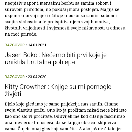
neopisiv napor i mentalnu borbu sa samim sobom i
surovom prirodom, no pokušaj mora postojati. Magija se
uspona u prvoj mjeri očituje u borbi sa samim sobom i
svojim slabostima te preispitivanjem svojih motiva,
životnih vrijednosti i svjesnosti svoje ništavnosti u odnosu
na moć prirode.
RAZGOVOR
• 14.01.2021.
Jasen Boko : Nećemo biti prvi koje je
uništila brutalna pohlepa
RAZGOVOR
• 23.04.2020.
Kitty Crowther : Knjige su mi pomogle
živjeti
Djelo koje gledamo je samo prijekcija nas samih. Čitamo
svoju vlastitu priču. Ono što ja pročitam nikad neće biti isto
kao ono što vi pročitate. Oduvijek me kod čitanja fascinirao
onaj nevjerojatni osjećaj da se knjiga obraća isključivo
vama. Čujete onaj glas koji vam čita. A ako još ne čitate jer