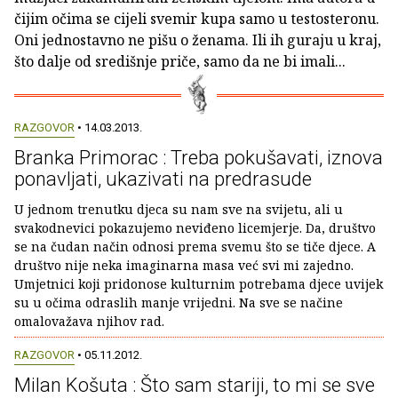
čijim očima se cijeli svemir kupa samo u testosteronu.
Oni jednostavno ne pišu o ženama. Ili ih guraju u kraj,
što dalje od središnje priče, samo da ne bi imali...
RAZGOVOR
• 14.03.2013.
Branka Primorac : Treba pokušavati, iznova
ponavljati, ukazivati na predrasude
U jednom trenutku djeca su nam sve na svijetu, ali u
svakodnevici pokazujemo neviđeno licemjerje. Da, društvo
se na čudan način odnosi prema svemu što se tiče djece. A
društvo nije neka imaginarna masa već svi mi zajedno.
Umjetnici koji pridonose kulturnim potrebama djece uvijek
su u očima odraslih manje vrijedni. Na sve se načine
omalovažava njihov rad.
RAZGOVOR
• 05.11.2012.
Milan Košuta : Što sam stariji, to mi se sve