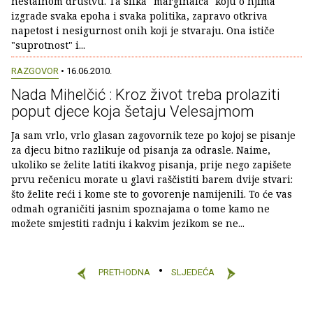
nestalnom društvu. Ta slika "marginalca" koju o njima
izgrade svaka epoha i svaka politika, zapravo otkriva
napetost i nesigurnost onih koji je stvaraju. Ona ističe
"suprotnost" i...
RAZGOVOR
• 16.06.2010.
Nada Mihelčić : Kroz život treba prolaziti
poput djece koja šetaju Velesajmom
Ja sam vrlo, vrlo glasan zagovornik teze po kojoj se pisanje
za djecu bitno razlikuje od pisanja za odrasle. Naime,
ukoliko se želite latiti ikakvog pisanja, prije nego zapišete
prvu rečenicu morate u glavi raščistiti barem dvije stvari:
što želite reći i kome ste to govorenje namijenili. To će vas
odmah ograničiti jasnim spoznajama o tome kamo ne
možete smjestiti radnju i kakvim jezikom se ne...
PRETHODNA
SLJEDEĆA