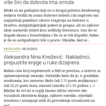
više čini da dobrota ima smisla
Bliski su mi psihijatri koji su u drugoj polovici dvadesetog
stoljeća tvrdili da nema duševne bolesti i da naprosto oni
najnježniji pojedinci zdravo reagiraju na bolesno u
društvu. Antipsihijatrijski pokret je propao, ali su njihove
ideje nastavile živjeti kroz selfhelp literaturu. Ono što se
događa danas s braniteljima i što će se tek dogoditi, dokaz
je da su antipsihijatri bili u pravu. Ukratko, kad se...
RAZGOVOR
• 30.10.2012.
Aleksandra Nina Knežević : Nakladnici,
prepustite knjige u ruke dizajnera
Nakon rata broj nepismenih u BiH se povećao, a interes za
opismenjavanje smanjio. Statistike kažu da je, u gradskim
sredinama, bez osnovne škole čak 7,75 posto muškaraca i
čak 22,21 posto žena, starosti između 25 i 35 godina. (...)
Mislim da svi mi u regiji imamo slične stavove oko
vizualnih identiteta knjiga, njihove estetike, svjetskih
trendova i usvajanja istih ili prevođenja vizualnosti na
naš...