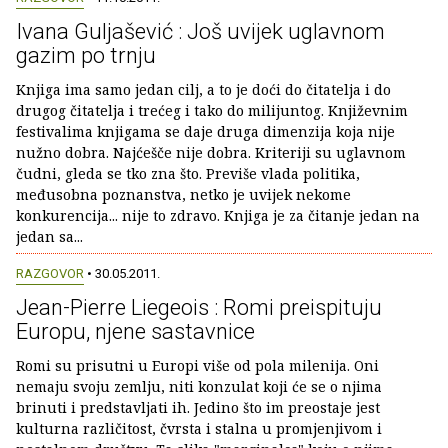
Ivana Guljašević : Još uvijek uglavnom
gazim po trnju
Knjiga ima samo jedan cilj, a to je doći do čitatelja i do
drugog čitatelja i trećeg i tako do milijuntog. Književnim
festivalima knjigama se daje druga dimenzija koja nije
nužno dobra. Najćešče nije dobra. Kriteriji su uglavnom
čudni, gleda se tko zna što. Previše vlada politika,
međusobna poznanstva, netko je uvijek nekome
konkurencija... nije to zdravo. Knjiga je za čitanje jedan na
jedan sa...
RAZGOVOR
• 30.05.2011.
Jean-Pierre Liegeois : Romi preispituju
Europu, njene sastavnice
Romi su prisutni u Europi više od pola milenija. Oni
nemaju svoju zemlju, niti konzulat koji će se o njima
brinuti i predstavljati ih. Jedino što im preostaje jest
kulturna različitost, čvrsta i stalna u promjenjivom i