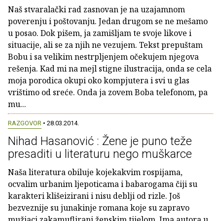
Naš stvaralački rad zasnovan je na uzajamnom
poverenju i poštovanju. Jedan drugom se ne mešamo
u posao. Dok pišem, ja zamišljam te svoje likove i
situacije, ali se za njih ne vezujem. Tekst prepuštam
Bobu i sa velikim nestrpljenjem očekujem njegova
rešenja. Kad mi na mejl stigne ilustracija, onda se cela
moja porodica okupi oko kompjutera i svi u glas
vrištimo od sreće. Onda ja zovem Boba telefonom, pa
mu...
RAZGOVOR
• 28.03.2014.
Nihad Hasanović : Žene je puno teže
presaditi u literaturu nego muškarce
Naša literatura obiluje kojekakvim rospijama,
ocvalim urbanim ljepoticama i babarogama čiji su
karakteri klišeizirani i nisu deblji od rizle. Još
bezveznije su junakinje romana koje su zapravo
mužjaci zakamuflirani ženskim tijelom. Ima autora u