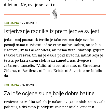
diletant. Ne, ovdje se radi o...
KOLUMNA
• 27.06.2005.
Istjerivanje radnika iz premijerove svijesti
Jedan moj poznanik tvrdio je tako recimo daje sve što
postoji samo u svijesti jedne crne muhe. Dobro, on je bio
šizofren, uz to i alkoholičar, ali nema veze, filozofija gdješto
i takve uvažava. On mi je dakle pokazivao na muhu koja je
šetala po kariranom stolnjaku između nas dvojice i
zažareno tumačio: "Vidiš, ni tebe, ni mene, ni Zinedinea
Zidana, ni Beatlesa, ni Isusa Krista ni Severine ne bi bilo
da...
KOLUMNA
• 07.06.2005.
Za loše ocjene su najbolje dobre batine
Profesorica Melita Rolich je nakon ovoga usplahireno zvala
policiju, a državno je odvjetništvo podnijelo krivičnu