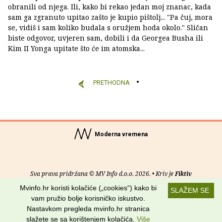
obranili od njega. Ili, kako bi rekao jedan moj znanac, kada
sam ga zgranuto upitao zašto je kupio pištolj... "Pa čuj, mora
se, vidiš i sam koliko budala s oružjem hoda okolo." Sličan
biste odgovor, uvjeren sam, dobili i da Georgea Busha ili
Kim II Yonga upitate što će im atomska...
PRETHODNA
Moderna vremena
Sva prava pridržana © MV Info d.o.o. 2026. • Kriv je
Fiktiv
Mvinfo.hr koristi kolačiće („cookies“) kako bi
SLAŽEM SE
O nama
•
Pomoć
•
Uvjeti korištenja
•
RSS kanali
vam pružio bolje korisničko iskustvo.
Nastavkom pregleda mvinfo.hr stranica
Potraži nas na:
slažete se sa korištenjem kolačića.
Više