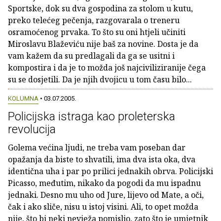
Sportske, dok su dva gospodina za stolom u kutu,
preko telećeg pečenja, razgovarala o treneru
osramoćenog prvaka. To što su oni htjeli učiniti
Miroslavu Blaževiću nije baš za novine. Dosta je da
vam kažem da su predlagali da ga se usitni i
kompostira i da je to možda još najciviliziranije čega
su se dosjetili. Da je njih dvojicu u tom času bilo...
KOLUMNA
• 03.07.2005.
Policijska istraga kao proleterska
revolucija
Golema većina ljudi, ne treba vam poseban dar
opažanja da biste to shvatili, ima dva ista oka, dva
identična uha i par po prilici jednakih obrva. Policijski
Picasso, međutim, nikako da pogodi da mu ispadnu
jednaki. Desno mu uho od Jure, lijevo od Mate, a oči,
čak i ako sliče, nisu u istoj visini. Ali, to opet možda
nije, što bi neki nevježa pomislio, zato što je umjetnik