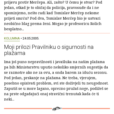
prijavu protiv Merčepa. Ali, zašto? U čemu je stvar? Pod
jedan, otkad je to običaj da policija, pravosuđe da i ne
spominjemo, nešto radi kad Tomislav Merčep nekome
prijeti smrću? Pod dva, Tomislav Merčep bio je ustvari
neobično blag prema ženi. Mogao je profesoricu Rolich
besplatno...
KOLUMNA
• 24.05.2005.
Moji prilozi Pravilniku o sigurnosti na
plažama
Ima još puno nepravilnosti i javašluka na našim plažama
pa bih Ministarstvu uputio nekoliko smjernih sugestija da
se razmotre ako ne za ovu, a onda barem za iduću sezonu.
Pod jedan, prskanje na plažama. Ne treba, vjerujem,
posebno opisivati problem, svi ste doživjeli tu neugodnost.
Zaputiš se u more lagano, oprezno pružaš noge, podižeš se
na prste odgađajući onaj stravični trenutak kada će ti
neki...