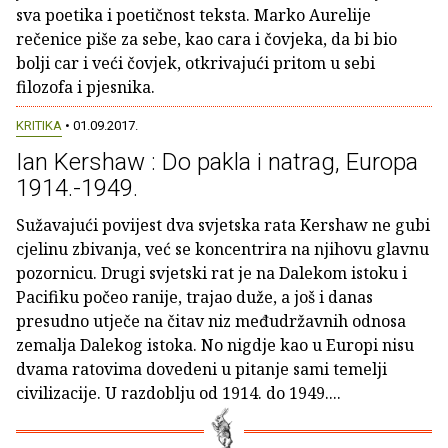
sva poetika i poetičnost teksta. Marko Aurelije
rečenice piše za sebe, kao cara i čovjeka, da bi bio
bolji car i veći čovjek, otkrivajući pritom u sebi
filozofa i pjesnika.
KRITIKA
• 01.09.2017.
Ian Kershaw : Do pakla i natrag, Europa
1914.-1949.
Sužavajući povijest dva svjetska rata Kershaw ne gubi
cjelinu zbivanja, već se koncentrira na njihovu glavnu
pozornicu. Drugi svjetski rat je na Dalekom istoku i
Pacifiku počeo ranije, trajao duže, a još i danas
presudno utječe na čitav niz međudržavnih odnosa
zemalja Dalekog istoka. No nigdje kao u Europi nisu
dvama ratovima dovedeni u pitanje sami temelji
civilizacije. U razdoblju od 1914. do 1949....