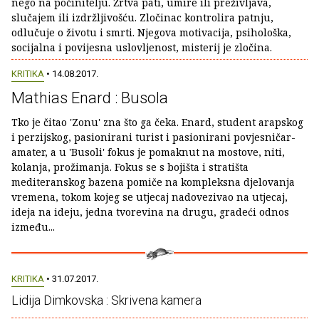
nego na počinitelju. Žrtva pati, umire ili preživljava,
slučajem ili izdržljivošću. Zločinac kontrolira patnju,
odlučuje o životu i smrti. Njegova motivacija, psihološka,
socijalna i povijesna uslovljenost, misterij je zločina.
KRITIKA
• 14.08.2017.
Mathias Enard : Busola
Tko je čitao 'Zonu' zna što ga čeka. Enard, student arapskog
i perzijskog, pasionirani turist i pasionirani povjesničar-
amater, a u 'Busoli' fokus je pomaknut na mostove, niti,
kolanja, prožimanja. Fokus se s bojišta i stratišta
mediteranskog bazena pomiče na kompleksna djelovanja
vremena, tokom kojeg se utjecaj nadovezivao na utjecaj,
ideja na ideju, jedna tvorevina na drugu, gradeći odnos
između...
KRITIKA
• 31.07.2017.
Lidija Dimkovska : Skrivena kamera