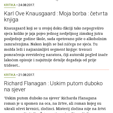
KRITIKA
• 24.08.2017.
Karl Ove Knausgaard : Moja borba : četvrta
knjiga
Knausgaard koji se u svojoj doku-fikciji tako nepogrešivo
sjeća koliko je jaja pojeo jednog nedjeljnog zimskog jutra
posljednje godine škole, sada opetovano piše o alkoholnim
zamračenjima. Nakon kojih se baš ničega ne sjeća. Tu
možda leži i najzanimljivi segment knjige: trenuci
pomračenja svevidećeg naratora, čiji autorski pogled inače
lakoćom opisuje i najsitnije detalje događaja od prije
trideset...
KRITIKA
• 21.08.2017.
Richard Flanagan : Uskim putom duboko
na sjever
'Uskim putom duboko na sjever' Richarda Flanagana
roman je u spomen na oca, na žrtve, ali roman kojeg su
ukrali očevi krvnici, zločinci. Misterij zločina nije na žrtvi