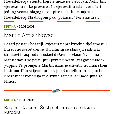
Houellebecqa ateistu koji ne može ne vjerovati. „Volio bih
vjerovati u neke prevare... Ili vjerovati u islam, osjećati
jednog veoma blagog Boga" piše na jednom mjestu
Houellebecq. Na drugom pak „pokusno" konstantira:...
KRITIKA
• 26.03.2008.
Martin Amis : Novac
Bogati postaju bogatiji, cvjetaju neproizvodne djelatnosti i
burzovno mešetarenje. U Britaniji se slamaju radnički
štrajkovi i rasprodaju ostaci državnog vlasništva, a na
Manhattanu se pojavljuju prvi prinčevi „reaganomike" -
yuppiji. Te promjene Martin Amis je uhvatio novinarskom
brzinom. U to vrijeme proces je još u definiranju: „turbo-
liberalna" ekonomija tek uzima zamah, a u medijima se
klinci...
KRITIKA
• 19.03.2008.
Borges i Casares : Šest problema za don Isidra
Parodija