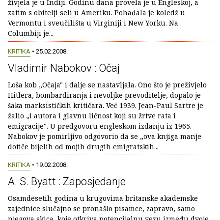
živjela je u Indiji. Godinu dana provela je u Engleskoj, a
zatim s obitelji seli u Ameriku. Pohađala je koledž u
Vermontu i sveučilišta u Virginiji i New Yorku. Na
Columbiji je...
KRITIKA
• 25.02.2008.
Vladimir Nabokov : Očaj
Loša kob „Očaja" i dalje se nastavljala. Ono što je preživjelo
Hitlera, bombardiranja i nevoljke prevoditelje, dopalo je
šaka marksističkih kritičara. Već 1939. Jean-Paul Sartre je
žalio „i autora i glavnu ličnost koji su žrtve rata i
emigracije". U predgovoru engleskom izdanju iz 1965.
Nabokov je pomirljivo odgovorio da se „ova knjiga manje
dotiče bijelih od mojih drugih emigratskih...
KRITIKA
• 19.02.2008.
A. S. Byatt : Zaposjedanje
Osamdesetih godina u krugovima britanske akademske
zajednice slučajno se pronašlo pisamce, zapravo, samo
njegova skica, koje otkriva potencijalnu vezu između dvoje