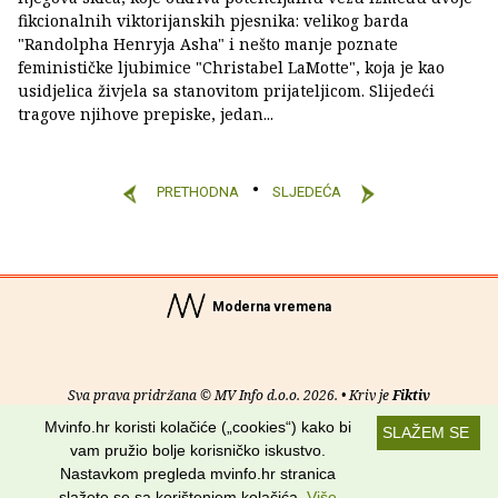
fikcionalnih viktorijanskih pjesnika: velikog barda
"Randolpha Henryja Asha" i nešto manje poznate
feminističke ljubimice "Christabel LaMotte", koja je kao
usidjelica živjela sa stanovitom prijateljicom. Slijedeći
tragove njihove prepiske, jedan...
PRETHODNA
SLJEDEĆA
Moderna vremena
Sva prava pridržana © MV Info d.o.o. 2026. • Kriv je
Fiktiv
Mvinfo.hr koristi kolačiće („cookies“) kako bi
SLAŽEM SE
O nama
•
Pomoć
•
Uvjeti korištenja
•
RSS kanali
vam pružio bolje korisničko iskustvo.
Nastavkom pregleda mvinfo.hr stranica
Potraži nas na:
slažete se sa korištenjem kolačića.
Više