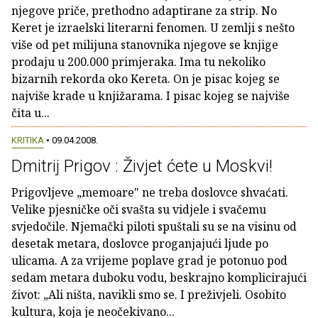
njegove priče, prethodno adaptirane za strip. No
Keret je izraelski literarni fenomen. U zemlji s nešto
više od pet milijuna stanovnika njegove se knjige
prodaju u 200.000 primjeraka. Ima tu nekoliko
bizarnih rekorda oko Kereta. On je pisac kojeg se
najviše krade u knjižarama. I pisac kojeg se najviše
čita u...
KRITIKA
• 09.04.2008.
Dmitrij Prigov : Živjet ćete u Moskvi!
Prigovljeve „memoare" ne treba doslovce shvaćati.
Velike pjesničke oči svašta su vidjele i svačemu
svjedočile. Njemački piloti spuštali su se na visinu od
desetak metara, doslovce proganjajući ljude po
ulicama. A za vrijeme poplave grad je potonuo pod
sedam metara duboku vodu, beskrajno komplicirajući
život: „Ali ništa, navikli smo se. I preživjeli. Osobito
kultura, koja je neočekivano...