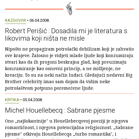
RAZGOVOR
• 06.04.2008.
Robert Perišić : Dosadila mi je literatura s
likovima koji ništa ne misle
Nipošto ne propagiram potrošački debilizam koji je zahvatio
ove krajeve. Žalosno je vidjeti mlade ljude koji konzumiraju
stvari kao da ih progoni beskrajna glad, koji preuzimaju
konzumiranje kao osnovni princip, a ne mišljenje, ne
kreaciju. To su na neki način luđaci. Gledajući nedavni Big
Brother celebrity imao sam dojam da vidim neke
potrošaštvom potpuno poremećene ljude.
KRITIKA
• 05.04.2008.
Michel Houellebecq : Sabrane pjesme
Ono „najšokantnije" u Houellebecqovoj poeziji je njegova
romantičnost, i njegova potencijalna religioznost. „Sabrane
pjesme" otkivaju Houellebecqa „turbo romantika", i