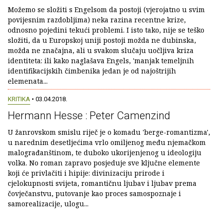
Možemo se složiti s Engelsom da postoji (vjerojatno u svim
povijesnim razdobljima) neka razina recentne krize,
odnosno pojedini tekući problemi. I isto tako, nije se teško
složiti, da u Europskoj uniji postoji možda ne dubinska,
možda ne značajna, ali u svakom slučaju uočljiva kriza
identiteta: ili kako naglašava Engels, 'manjak temeljnih
identifikacijskih čimbenika jedan je od najoštrijih
elemenata...
KRITIKA
• 03.04.2018.
Hermann Hesse : Peter Camenzind
U žanrovskom smislu riječ je o komadu 'berge-romantizma',
u narednim desetljećima vrlo omiljenog među njemačkom
malograđanštinom, te duboko ukorijenjenog u ideologiju
volka. No roman zapravo posjeduje sve ključne elemente
koji će privlačiti i hipije: divinizaciju prirode i
cjelokupnosti svijeta, romantičnu ljubav i ljubav prema
čovječanstvu, putovanje kao proces samospoznaje i
samorealizacije, ulogu...