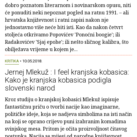
dobro poznatom literarnom i novinarskom opusu, niti
će ponuditi neki nepoznat pogled na ratnu 1991. – ali
hrvatska književnost i ratni zapisi nakon nje
jednostavno više neće biti isti. Kao da nakon četvrt
stoljeća otkrivamo Popovićev 'Ponoćni boogie'; ili
Radakovićev 'Sjaj epohe'; ili nešto sličnog kalibra, što
obilježava vrijeme u kojem je...
KRITIKA
• 10.05.2018.
Jernej Mlekuž : I feel kranjska kobasica:
Kako je kranjska kobasica podigla
slovenski narod
Kroz studiju o kranjskoj kobasici Mlekuž ispisuje
fantastičnu priču o tvorbi nacije kao imaginarne,
političke ideje, koja se nadjeva simbolima na isti način
na koji se oprano crijevo puni izabranim komadima
svinjskog mesa. Pritom je očita proizvoljnost čitavog
postupka. Nacija se mijesi od narodne književnost,