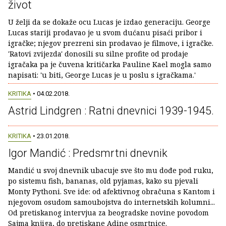
život
U želji da se dokaže ocu Lucas je izdao generaciju. George
Lucas stariji prodavao je u svom dućanu pisaći pribor i
igračke; njegov prezreni sin prodavao je filmove, i igračke.
'Ratovi zvijezda' donosili su silne profite od prodaje
igračaka pa je čuvena kritičarka Pauline Kael mogla samo
napisati: 'u biti, George Lucas je u poslu s igračkama.'
KRITIKA
• 04.02.2018.
Astrid Lindgren : Ratni dnevnici 1939-1945.
KRITIKA
• 23.01.2018.
Igor Mandić : Predsmrtni dnevnik
Mandić u svoj dnevnik ubacuje sve što mu dođe pod ruku,
po sistemu fish, bananas, old pyjamas, kako su pjevali
Monty Pythoni. Sve ide: od afektivnog obračuna s Kantom i
njegovom osudom samoubojstva do internetskih kolumni...
Od pretiskanog intervjua za beogradske novine povodom
Sajma knjiga, do pretiskane Adine osmrtnice.