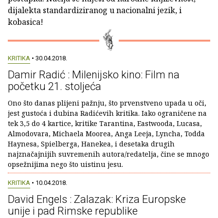
dijalekta standardiziranog u nacionalni jezik, i
kobasica!
KRITIKA
• 30.04.2018.
Damir Radić : Milenijsko kino: Film na
početku 21. stoljeća
Ono što danas plijeni pažnju, što prvenstveno upada u oči,
jest gustoća i dubina Radićevih kritika. Iako ograničene na
tek 3,5 do 4 kartice, kritike Tarantina, Eastwooda, Lucasa,
Almodovara, Michaela Moorea, Anga Leeja, Lyncha, Todda
Haynesa, Spielberga, Hanekea, i desetaka drugih
najznačajnijih suvremenih autora/redatelja, čine se mnogo
opsežnijima nego što uistinu jesu.
KRITIKA
• 10.04.2018.
David Engels : Zalazak: Kriza Europske
unije i pad Rimske republike