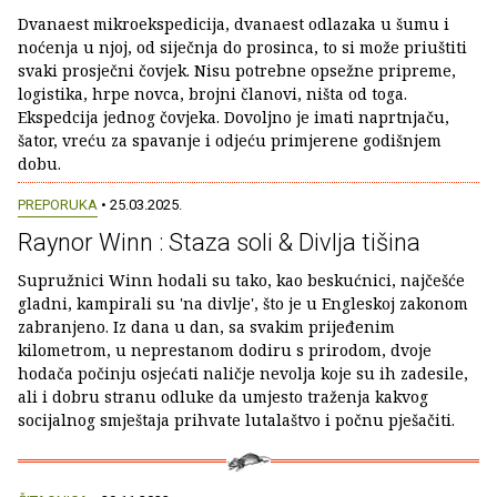
Dvanaest mikroekspedicija, dvanaest odlazaka u šumu i
noćenja u njoj, od siječnja do prosinca, to si može priuštiti
svaki prosječni čovjek. Nisu potrebne opsežne pripreme,
logistika, hrpe novca, brojni članovi, ništa od toga.
Ekspedcija jednog čovjeka. Dovoljno je imati naprtnjaču,
šator, vreću za spavanje i odjeću primjerene godišnjem
dobu.
PREPORUKA
• 25.03.2025.
Raynor Winn : Staza soli & Divlja tišina
Supružnici Winn hodali su tako, kao beskućnici, najčešće
gladni, kampirali su 'na divlje', što je u Engleskoj zakonom
zabranjeno. Iz dana u dan, sa svakim prijeđenim
kilometrom, u neprestanom dodiru s prirodom, dvoje
hodača počinju osjećati naličje nevolja koje su ih zadesile,
ali i dobru stranu odluke da umjesto traženja kakvog
socijalnog smještaja prihvate lutalaštvo i počnu pješačiti.