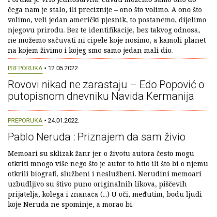
čega nam je stalo, ili preciznije – ono što volimo. A ono što
volimo, veli jedan američki pjesnik, to postanemo, dijelimo
njegovu prirodu. Bez te identifikacije, bez takvog odnosa,
ne možemo sačuvati ni cipele koje nosimo, a kamoli planet
na kojem živimo i kojeg smo samo jedan mali dio.
PREPORUKA
• 12.05.2022.
Rovovi nikad ne zarastaju – Edo Popović o
putopisnom dnevniku Navida Kermanija
PREPORUKA
• 24.01.2022.
Pablo Neruda : Priznajem da sam živio
Memoari su sklizak žanr jer o životu autora često mogu
otkriti mnogo više nego što je autor to htio ili što bi o njemu
otkrili biografi, službeni i neslužbeni. Nerudini memoari
uzbudljivo su štivo puno originalnih likova, piščevih
prijatelja, kolega i znanaca (...) U oči, međutim, bodu ljudi
koje Neruda ne spominje, a morao bi.