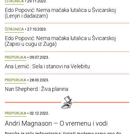
ČITAONICA
• 29.11.2023.
Edo Popović: Nema mačaka lutalica u Švicarskoj
(Lenjin i dadaizam)
ČITAONICA
• 27.10.2023.
Edo Popović: Nema mačaka lutalica u Švicarskoj
(Zapisi u cugu iz Zuga)
PREPORUKA
• 09.07.2023.
Ana Lemić : Sela i stanovi na Velebitu
PREPORUKA
• 28.03.2023.
Nan Shepherd : Živa planina
PREPORUKA
• 02.12.2022.
Andri Magnason – O vremenu i vodi
Poruka je vrlo jednostavna: čuvati možemo samo ono do