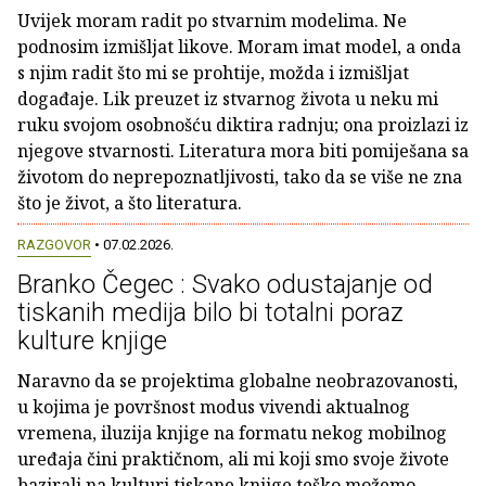
Uvijek moram radit po stvarnim modelima. Ne
podnosim izmišljat likove. Moram imat model, a onda
s njim radit što mi se prohtije, možda i izmišljat
događaje. Lik preuzet iz stvarnog života u neku mi
ruku svojom osobnošću diktira radnju; ona proizlazi iz
njegove stvarnosti. Literatura mora biti pomiješana sa
životom do neprepoznatljivosti, tako da se više ne zna
što je život, a što literatura.
RAZGOVOR
• 07.02.2026.
Branko Čegec : Svako odustajanje od
tiskanih medija bilo bi totalni poraz
kulture knjige
Naravno da se projektima globalne neobrazovanosti,
u kojima je površnost modus vivendi aktualnog
vremena, iluzija knjige na formatu nekog mobilnog
uređaja čini praktičnom, ali mi koji smo svoje živote
bazirali na kulturi tiskane knjige teško možemo