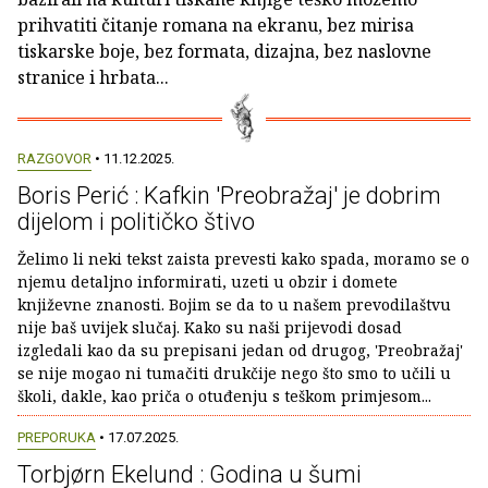
prihvatiti čitanje romana na ekranu, bez mirisa
tiskarske boje, bez formata, dizajna, bez naslovne
stranice i hrbata...
RAZGOVOR
• 11.12.2025.
Boris Perić : Kafkin 'Preobražaj' je dobrim
dijelom i političko štivo
Želimo li neki tekst zaista prevesti kako spada, moramo se o
njemu detaljno informirati, uzeti u obzir i domete
književne znanosti. Bojim se da to u našem prevodilaštvu
nije baš uvijek slučaj. Kako su naši prijevodi dosad
izgledali kao da su prepisani jedan od drugog, 'Preobražaj'
se nije mogao ni tumačiti drukčije nego što smo to učili u
školi, dakle, kao priča o otuđenju s teškom primjesom...
PREPORUKA
• 17.07.2025.
Torbjørn Ekelund : Godina u šumi