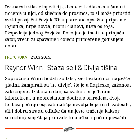
Dvanaest mikroekspedicija, dvanaest odlazaka u šumu i
noćenja u njoj, od siječnja do prosinca, to si može priuštiti
svaki prosječni čovjek. Nisu potrebne opsežne pripreme,
logistika, hrpe novca, brojni članovi, ništa od toga.
Ekspedcija jednog čovjeka. Dovoljno je imati naprtnjaču,
šator, vreću za spavanje i odjeću primjerene godišnjem
dobu.
PREPORUKA
• 25.03.2025.
Raynor Winn : Staza soli & Divlja tišina
Supružnici Winn hodali su tako, kao beskućnici, najčešće
gladni, kampirali su 'na divlje', što je u Engleskoj zakonom
zabranjeno. Iz dana u dan, sa svakim prijeđenim
kilometrom, u neprestanom dodiru s prirodom, dvoje
hodača počinju osjećati naličje nevolja koje su ih zadesile,
ali i dobru stranu odluke da umjesto traženja kakvog
socijalnog smještaja prihvate lutalaštvo i počnu pješačiti.