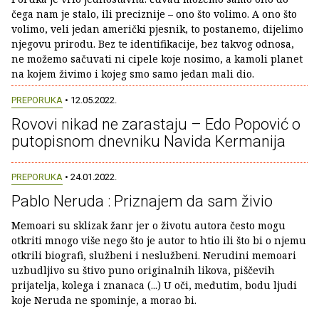
čega nam je stalo, ili preciznije – ono što volimo. A ono što
volimo, veli jedan američki pjesnik, to postanemo, dijelimo
njegovu prirodu. Bez te identifikacije, bez takvog odnosa,
ne možemo sačuvati ni cipele koje nosimo, a kamoli planet
na kojem živimo i kojeg smo samo jedan mali dio.
PREPORUKA
• 12.05.2022.
Rovovi nikad ne zarastaju – Edo Popović o
putopisnom dnevniku Navida Kermanija
PREPORUKA
• 24.01.2022.
Pablo Neruda : Priznajem da sam živio
Memoari su sklizak žanr jer o životu autora često mogu
otkriti mnogo više nego što je autor to htio ili što bi o njemu
otkrili biografi, službeni i neslužbeni. Nerudini memoari
uzbudljivo su štivo puno originalnih likova, piščevih
prijatelja, kolega i znanaca (...) U oči, međutim, bodu ljudi
koje Neruda ne spominje, a morao bi.