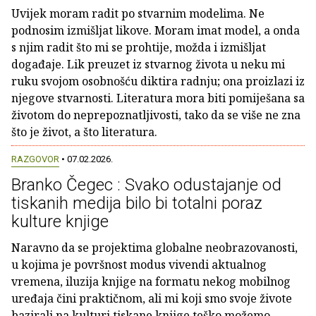
Uvijek moram radit po stvarnim modelima. Ne
podnosim izmišljat likove. Moram imat model, a onda
s njim radit što mi se prohtije, možda i izmišljat
događaje. Lik preuzet iz stvarnog života u neku mi
ruku svojom osobnošću diktira radnju; ona proizlazi iz
njegove stvarnosti. Literatura mora biti pomiješana sa
životom do neprepoznatljivosti, tako da se više ne zna
što je život, a što literatura.
RAZGOVOR
• 07.02.2026.
Branko Čegec : Svako odustajanje od
tiskanih medija bilo bi totalni poraz
kulture knjige
Naravno da se projektima globalne neobrazovanosti,
u kojima je površnost modus vivendi aktualnog
vremena, iluzija knjige na formatu nekog mobilnog
uređaja čini praktičnom, ali mi koji smo svoje živote
bazirali na kulturi tiskane knjige teško možemo