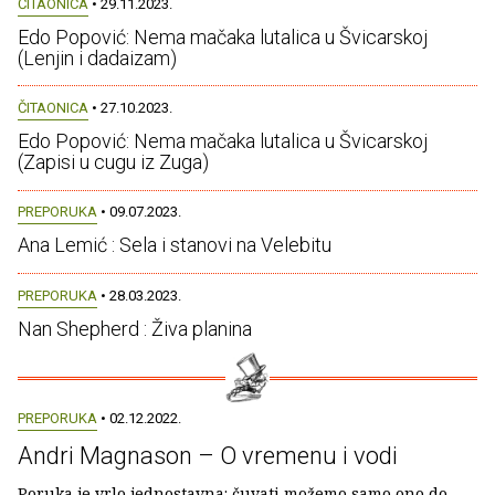
ČITAONICA
• 29.11.2023.
Edo Popović: Nema mačaka lutalica u Švicarskoj
(Lenjin i dadaizam)
ČITAONICA
• 27.10.2023.
Edo Popović: Nema mačaka lutalica u Švicarskoj
(Zapisi u cugu iz Zuga)
PREPORUKA
• 09.07.2023.
Ana Lemić : Sela i stanovi na Velebitu
PREPORUKA
• 28.03.2023.
Nan Shepherd : Živa planina
PREPORUKA
• 02.12.2022.
Andri Magnason – O vremenu i vodi
Poruka je vrlo jednostavna: čuvati možemo samo ono do