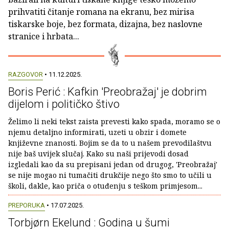
prihvatiti čitanje romana na ekranu, bez mirisa
tiskarske boje, bez formata, dizajna, bez naslovne
stranice i hrbata...
RAZGOVOR
• 11.12.2025.
Boris Perić : Kafkin 'Preobražaj' je dobrim
dijelom i političko štivo
Želimo li neki tekst zaista prevesti kako spada, moramo se o
njemu detaljno informirati, uzeti u obzir i domete
književne znanosti. Bojim se da to u našem prevodilaštvu
nije baš uvijek slučaj. Kako su naši prijevodi dosad
izgledali kao da su prepisani jedan od drugog, 'Preobražaj'
se nije mogao ni tumačiti drukčije nego što smo to učili u
školi, dakle, kao priča o otuđenju s teškom primjesom...
PREPORUKA
• 17.07.2025.
Torbjørn Ekelund : Godina u šumi