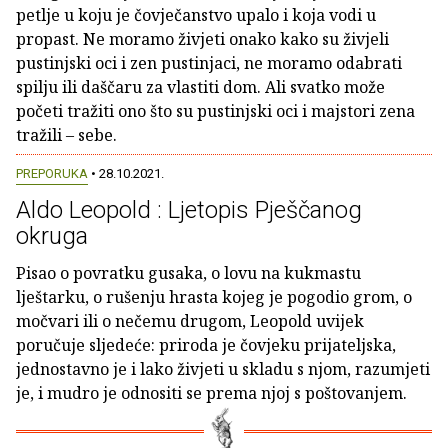
petlje u koju je čovječanstvo upalo i koja vodi u
propast. Ne moramo živjeti onako kako su živjeli
pustinjski oci i zen pustinjaci, ne moramo odabrati
spilju ili daščaru za vlastiti dom. Ali svatko može
početi tražiti ono što su pustinjski oci i majstori zena
tražili – sebe.
PREPORUKA
• 28.10.2021.
Aldo Leopold : Ljetopis Pješčanog
okruga
Pisao o povratku gusaka, o lovu na kukmastu
lještarku, o rušenju hrasta kojeg je pogodio grom, o
močvari ili o nečemu drugom, Leopold uvijek
poručuje sljedeće: priroda je čovjeku prijateljska,
jednostavno je i lako živjeti u skladu s njom, razumjeti
je, i mudro je odnositi se prema njoj s poštovanjem.