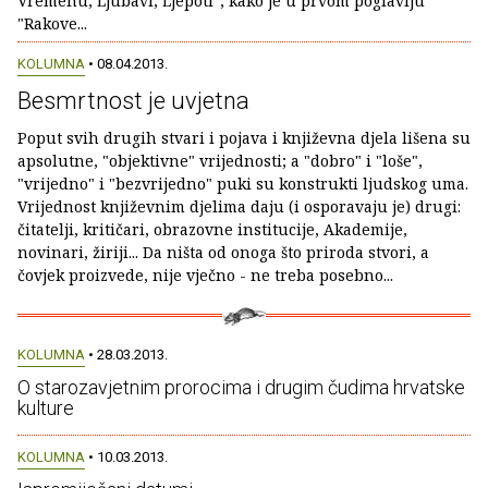
Vremenu, Ljubavi, Ljepoti", kako je u prvom poglavlju
"Rakove...
KOLUMNA
• 08.04.2013.
Besmrtnost je uvjetna
Poput svih drugih stvari i pojava i književna djela lišena su
apsolutne, "objektivne" vrijednosti; a "dobro" i "loše",
"vrijedno" i "bezvrijedno" puki su konstrukti ljudskog uma.
Vrijednost književnim djelima daju (i osporavaju je) drugi:
čitatelji, kritičari, obrazovne institucije, Akademije,
novinari, žiriji... Da ništa od onoga što priroda stvori, a
čovjek proizvede, nije vječno - ne treba posebno...
KOLUMNA
• 28.03.2013.
O starozavjetnim prorocima i drugim čudima hrvatske
kulture
KOLUMNA
• 10.03.2013.