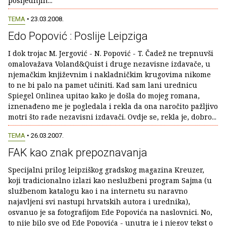
posljednjih...
TEMA
• 23.03.2008.
Edo Popović : Poslije Leipziga
I dok trojac M. Jergović - N. Popović - T. Čadež ne trepnuvši
omalovažava Voland&Quist i druge nezavisne izdavače, u
njemačkim književnim i nakladničkim krugovima nikome
to ne bi palo na pamet učiniti. Kad sam lani urednicu
Spiegel Onlinea upitao kako je došla do mojeg romana,
iznenađeno me je pogledala i rekla da ona naročito pažljivo
motri što rade nezavisni izdavači. Ovdje se, rekla je, dobro...
TEMA
• 26.03.2007.
FAK kao znak prepoznavanja
Specijalni prilog leipziškog gradskog magazina Kreuzer,
koji tradicionalno izlazi kao neslužbeni program Sajma (u
službenom katalogu kao i na internetu su naravno
najavljeni svi nastupi hrvatskih autora i urednika),
osvanuo je sa fotografijom Ede Popovića na naslovnici. No,
to nije bilo sve od Ede Popovića - unutra je i njegov tekst o