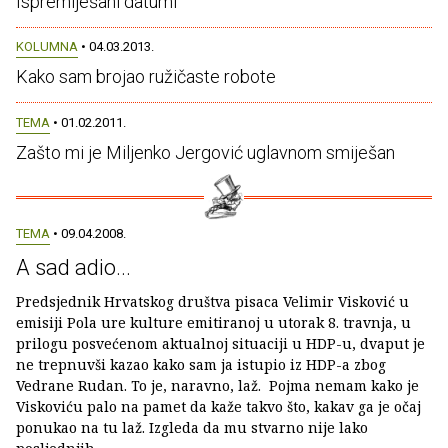
Ispremiješani datumi
KOLUMNA
• 04.03.2013.
Kako sam brojao ružičaste robote
TEMA
• 01.02.2011.
Zašto mi je Miljenko Jergović uglavnom smiješan
TEMA
• 09.04.2008.
A sad adio...
Predsjednik Hrvatskog društva pisaca Velimir Visković u
emisiji Pola ure kulture emitiranoj u utorak 8. travnja, u
prilogu posvećenom aktualnoj situaciji u HDP-u, dvaput je
ne trepnuvši kazao kako sam ja istupio iz HDP-a zbog
Vedrane Rudan. To je, naravno, laž. Pojma nemam kako je
Viskoviću palo na pamet da kaže takvo što, kakav ga je očaj
ponukao na tu laž. Izgleda da mu stvarno nije lako