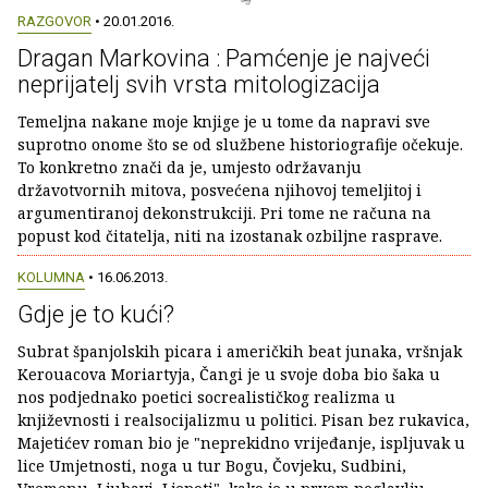
RAZGOVOR
• 20.01.2016.
Dragan Markovina : Pamćenje je najveći
neprijatelj svih vrsta mitologizacija
Temeljna nakane moje knjige je u tome da napravi sve
suprotno onome što se od službene historiografije očekuje.
To konkretno znači da je, umjesto održavanju
državotvornih mitova, posvećena njihovoj temeljitoj i
argumentiranoj dekonstrukciji. Pri tome ne računa na
popust kod čitatelja, niti na izostanak ozbiljne rasprave.
KOLUMNA
• 16.06.2013.
Gdje je to kući?
Subrat španjolskih picara i američkih beat junaka, vršnjak
Kerouacova Moriartyja, Čangi je u svoje doba bio šaka u
nos podjednako poetici socrealističkog realizma u
književnosti i realsocijalizmu u politici. Pisan bez rukavica,
Majetićev roman bio je "neprekidno vrijeđanje, ispljuvak u
lice Umjetnosti, noga u tur Bogu, Čovjeku, Sudbini,