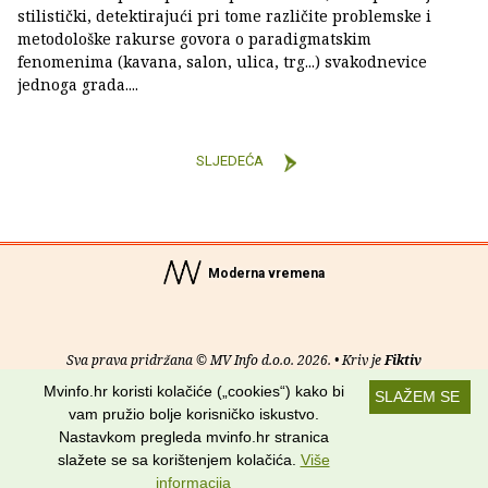
stilistički, detektirajući pri tome različite problemske i
metodološke rakurse govora o paradigmatskim
fenomenima (kavana, salon, ulica, trg...) svakodnevice
jednoga grada....
SLJEDEĆA
Moderna vremena
Sva prava pridržana © MV Info d.o.o. 2026. • Kriv je
Fiktiv
Mvinfo.hr koristi kolačiće („cookies“) kako bi
SLAŽEM SE
O nama
•
Pomoć
•
Uvjeti korištenja
•
RSS kanali
vam pružio bolje korisničko iskustvo.
Nastavkom pregleda mvinfo.hr stranica
Potraži nas na:
slažete se sa korištenjem kolačića.
Više
informacija