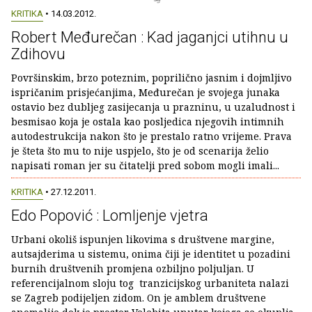
KRITIKA
• 14.03.2012.
Robert Međurečan : Kad jaganjci utihnu u
Zdihovu
Površinskim, brzo poteznim, poprilično jasnim i dojmljivo
ispričanim prisjećanjima, Međurečan je svojega junaka
ostavio bez dubljeg zasijecanja u prazninu, u uzaludnost i
besmisao koja je ostala kao posljedica njegovih intimnih
autodestrukcija nakon što je prestalo ratno vrijeme. Prava
je šteta što mu to nije uspjelo, što je od scenarija želio
napisati roman jer su čitatelji pred sobom mogli imali...
KRITIKA
• 27.12.2011.
Edo Popović : Lomljenje vjetra
Urbani okoliš ispunjen likovima s društvene margine,
autsajderima u sistemu, onima čiji je identitet u pozadini
burnih društvenih promjena ozbiljno poljuljan. U
referencijalnom sloju tog tranzicijskog urbaniteta nalazi
se Zagreb podijeljen zidom. On je amblem društvene