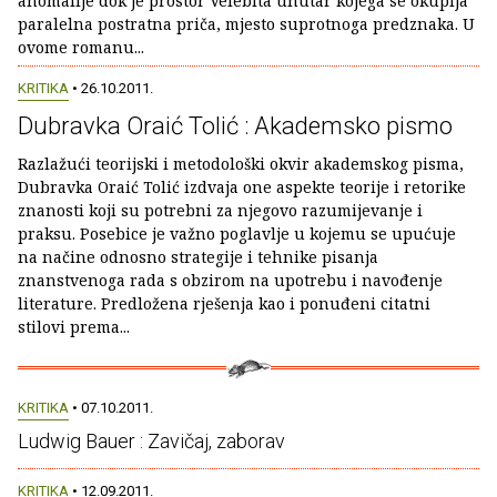
anomalije dok je prostor Velebita unutar kojega se okuplja
paralelna postratna priča, mjesto suprotnoga predznaka. U
ovome romanu...
KRITIKA
• 26.10.2011.
Dubravka Oraić Tolić : Akademsko pismo
Razlažući teorijski i metodološki okvir akademskog pisma,
Dubravka Oraić Tolić izdvaja one aspekte teorije i retorike
znanosti koji su potrebni za njegovo razumijevanje i
praksu. Posebice je važno poglavlje u kojemu se upućuje
na načine odnosno strategije i tehnike pisanja
znanstvenoga rada s obzirom na upotrebu i navođenje
literature. Predložena rješenja kao i ponuđeni citatni
stilovi prema...
KRITIKA
• 07.10.2011.
Ludwig Bauer : Zavičaj, zaborav
KRITIKA
• 12.09.2011.