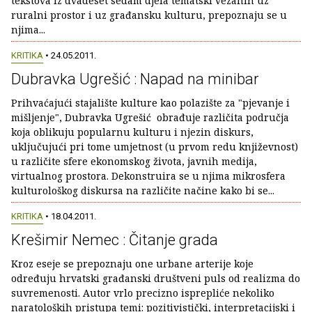
tekstova iz dvadeset sedam djela tematski vezanih uz
ruralni prostor i uz građansku kulturu, prepoznaju se u
njima...
KRITIKA
• 24.05.2011.
Dubravka Ugrešić : Napad na minibar
Prihvaćajući stajalište kulture kao polazište za "pjevanje i
mišljenje", Dubravka Ugrešić obrađuje različita područja
koja oblikuju popularnu kulturu i njezin diskurs,
uključujući pri tome umjetnost (u prvom redu književnost)
u različite sfere ekonomskog života, javnih medija,
virtualnog prostora. Dekonstruira se u njima mikrosfera
kulturološkog diskursa na različite načine kako bi se...
KRITIKA
• 18.04.2011.
Krešimir Nemec : Čitanje grada
Kroz eseje se prepoznaju one urbane arterije koje
određuju hrvatski građanski društveni puls od realizma do
suvremenosti. Autor vrlo precizno isprepliće nekoliko
naratoloških pristupa temi: pozitivistički, interpretacijski i