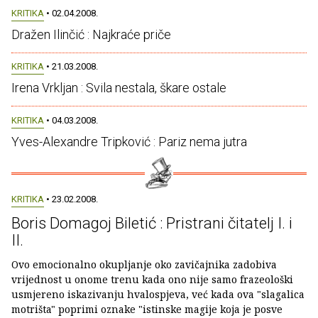
KRITIKA
• 02.04.2008.
Dražen Ilinčić : Najkraće priče
KRITIKA
• 21.03.2008.
Irena Vrkljan : Svila nestala, škare ostale
KRITIKA
• 04.03.2008.
Yves-Alexandre Tripković : Pariz nema jutra
KRITIKA
• 23.02.2008.
Boris Domagoj Biletić : Pristrani čitatelj I. i
II.
Ovo emocionalno okupljanje oko zavičajnika zadobiva
vrijednost u onome trenu kada ono nije samo frazeološki
usmjereno iskazivanju hvalospjeva, već kada ova "slagalica
motrišta" poprimi oznake "istinske magije koja je posve