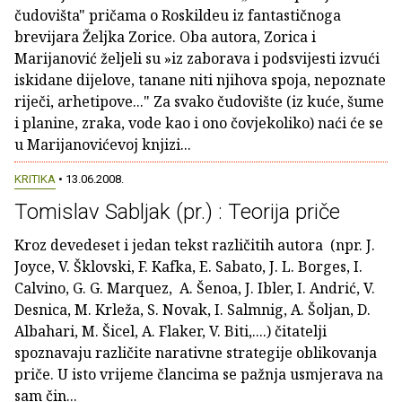
čudovišta" pričama o Roskildeu iz fantastičnoga
brevijara Željka Zorice. Oba autora, Zorica i
Marijanović željeli su »iz zaborava i podsvijesti izvući
iskidane dijelove, tanane niti njihova spoja, nepoznate
riječi, arhetipove..." Za svako čudovište (iz kuće, šume
i planine, zraka, vode kao i ono čovjekoliko) naći će se
u Marijanovićevoj knjizi...
KRITIKA
• 13.06.2008.
Tomislav Sabljak (pr.) : Teorija priče
Kroz devedeset i jedan tekst različitih autora (npr. J.
Joyce, V. Šklovski, F. Kafka, E. Sabato, J. L. Borges, I.
Calvino, G. G. Marquez, A. Šenoa, J. Ibler, I. Andrić, V.
Desnica, M. Krleža, S. Novak, I. Salmnig, A. Šoljan, D.
Albahari, M. Šicel, A. Flaker, V. Biti,....) čitatelji
spoznavaju različite narativne strategije oblikovanja
priče. U isto vrijeme člancima se pažnja usmjerava na
sam čin...