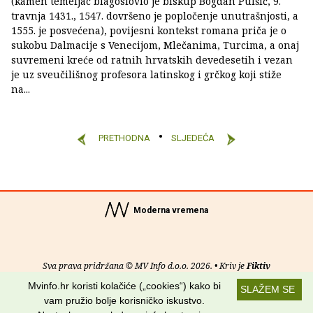
(kamen temeljac blagoslovio je biskup Bogdan Pulšić, 9.
travnja 1431., 1547. dovršeno je popločenje unutrašnjosti, a
1555. je posvećena), povijesni kontekst romana priča je o
sukobu Dalmacije s Venecijom, Mlečanima, Turcima, a onaj
suvremeni kreće od ratnih hrvatskih devedesetih i vezan
je uz sveučilišnog profesora latinskog i grčkog koji stiže
na...
PRETHODNA
SLJEDEĆA
Moderna vremena
Sva prava pridržana © MV Info d.o.o. 2026. • Kriv je
Fiktiv
Mvinfo.hr koristi kolačiće („cookies“) kako bi
SLAŽEM SE
O nama
•
Pomoć
•
Uvjeti korištenja
•
RSS kanali
vam pružio bolje korisničko iskustvo.