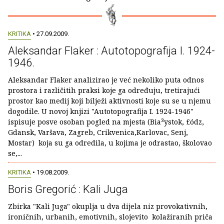
KRITIKA
• 27.09.2009.
Aleksandar Flaker : Autotopografija I. 1924-
1946.
Aleksandar Flaker analizirao je već nekoliko puta odnos
prostora i različitih praksi koje ga određuju, tretirajući
prostor kao medij koji bilježi aktivno­sti koje su se u njemu
dogodile. U novoj knjizi "Autotopografija I. 1924-1946"
ispisuje posve osoban pogled na mjesta (Bia³ystok, £ódz,
Gdansk, Varšava, Zagreb, Crikvenica,Karlovac, Senj,
Mostar) koja su ga odredila, u kojima je odrastao, školovao
se,...
KRITIKA
• 19.08.2009.
Boris Gregorić : Kali Juga
Zbirka "Kali Juga" okuplja u dva dijela niz provokativnih,
ironičnih, urbanih, emotivnih, slojevito kolažiranih priča