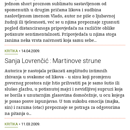
jednom short proznom sublimatu sastavljenom od
spomenutih u drugim pričama likova i sudbina
naslovljenom imenom Vlado, autor ne piše o ljubavnoj
žudnji ili tjelesnosti, već se u njima prepoznaje zgusnuti
pogled distanciranoga pripovjedača na različite oblike
potisnute sentimentalnosti. Pripovjedača u njima stoga
zanima neka vrsta naivnosti koja samu sebe...
KRITIKA
• 14.04.2009.
Sanja Lovrenčić : Martinove strune
Autorica je nastojala prikazati amplitudu intimnih
zbivanja u svakome od likova - u sinu koji promjenu
govornog prostora nije htio prihvatiti pa je samo šutio ili
slušao glazbu, u potisnutoj majci i nevidljivoj supruzi koja
se borila s unutarnjim glasovima domočežnje, u ocu kojega
je posao posve ispunjavao. U tom sukobu emocija (majka,
sin) i razuma (otac) prepoznaje se potraga za odgovorima
na pitanja o...
KRITIKA
• 11.03.2009.