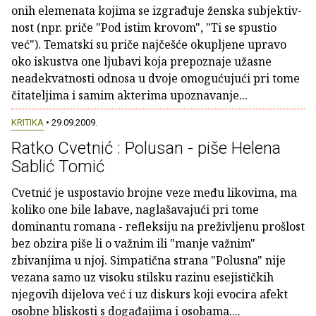
onih elemenata kojima se izgrađuje ženska subjektiv­
nost (npr. priče "Pod istim krovom", "Ti se spustio
već"). Tematski su priče najče­šće okupljene upravo
oko iskustva one ljubavi koja prepoznaje užasne
neadekvatnosti odnosa u dvoje omogućujući pri tome
čita­teljima i samim akterima upoznavanje...
KRITIKA
• 29.09.2009.
Ratko Cvetnić : Polusan - piše Helena
Sablić Tomić
Cvetnić je uspostavio brojne veze među likovima, ma
koliko one bile labave, naglašavajući pri tome
dominantu romana - refleksiju na preživljenu prošlost
bez obzira piše li o važnim ili "manje važnim"
zbivanjima u njoj. Simpatična strana "Polusna" nije
vezana samo uz visoku stilsku razinu esejističkih
njegovih dijelova već i uz diskurs koji evocira afekt
osobne bliskosti s događajima i osobama....