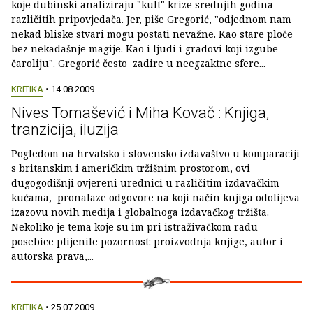
koje dubinski analiziraju "kult" krize srednjih godina
različitih pripovjedača. Jer, piše Gregorić, "odjednom nam
nekad bliske stvari mogu postati nevažne. Kao stare ploče
bez nekadašnje magije. Kao i ljudi i gradovi koji izgube
čaroliju". Gregorić često zadire u neegzaktne sfere...
KRITIKA
• 14.08.2009.
Nives Tomašević i Miha Kovač : Knjiga,
tranzicija, iluzija
Pogledom na hrvatsko i slovensko izdavaštvo u komparaciji
s britanskim i američkim tržišnim prostorom, ovi
dugogodišnji ovjereni urednici u različitim izdavačkim
kućama, pronalaze odgovore na koji način knjiga odolijeva
izazovu novih medija i globalnoga izdavačkog tržišta.
Nekoliko je tema koje su im pri istraživačkom radu
posebice plijenile pozornost: proizvodnja knjige, autor i
autorska prava,...
KRITIKA
• 25.07.2009.