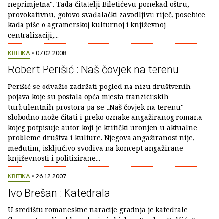
neprimjetna". Tada čitatelji Biletićevu ponekad oštru,
provokativnu, gotovo svađalački zavodljivu riječ, posebice
kada piše o agramerskoj kulturnoj i književnoj
centralizaciji,...
KRITIKA
• 07.02.2008.
Robert Perišić : Naš čovjek na terenu
Perišić se odvažio zadržati pogled na nizu društvenih
pojava koje su postala opća mjesta tranzicijskih
turbulentnih prostora pa se „Naš čovjek na terenu"
slobodno može čitati i preko oznake angažiranog romana
kojeg potpisuje autor koji je kritički uronjen u aktualne
probleme društva i kulture. Njegova angažiranost nije,
međutim, isključivo svodiva na koncept angažirane
književnosti i politizirane...
KRITIKA
• 26.12.2007.
Ivo Brešan : Katedrala
U središtu romaneskne naracije gradnja je katedrale