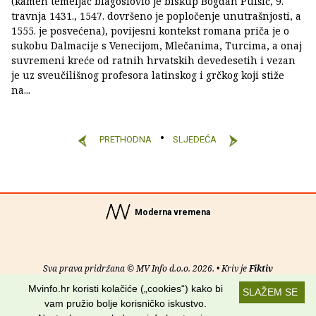
(kamen temeljac blagoslovio je biskup Bogdan Pulšić, 9.
travnja 1431., 1547. dovršeno je popločenje unutrašnjosti, a
1555. je posvećena), povijesni kontekst romana priča je o
sukobu Dalmacije s Venecijom, Mlečanima, Turcima, a onaj
suvremeni kreće od ratnih hrvatskih devedesetih i vezan
je uz sveučilišnog profesora latinskog i grčkog koji stiže
na...
PRETHODNA
SLJEDEĆA
Moderna vremena
Sva prava pridržana © MV Info d.o.o. 2026. • Kriv je
Fiktiv
Mvinfo.hr koristi kolačiće („cookies“) kako bi
SLAŽEM SE
O nama
•
Pomoć
•
Uvjeti korištenja
•
RSS kanali
vam pružio bolje korisničko iskustvo.