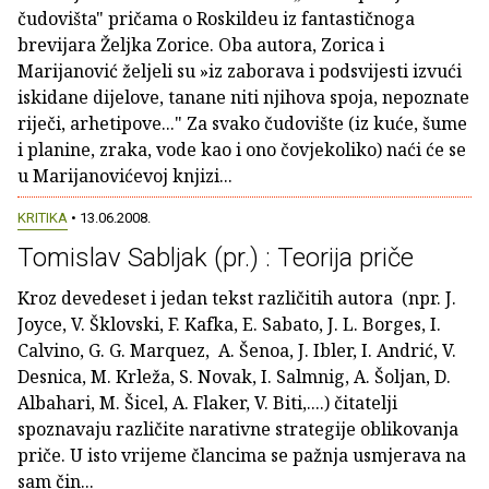
čudovišta" pričama o Roskildeu iz fantastičnoga
brevijara Željka Zorice. Oba autora, Zorica i
Marijanović željeli su »iz zaborava i podsvijesti izvući
iskidane dijelove, tanane niti njihova spoja, nepoznate
riječi, arhetipove..." Za svako čudovište (iz kuće, šume
i planine, zraka, vode kao i ono čovjekoliko) naći će se
u Marijanovićevoj knjizi...
KRITIKA
• 13.06.2008.
Tomislav Sabljak (pr.) : Teorija priče
Kroz devedeset i jedan tekst različitih autora (npr. J.
Joyce, V. Šklovski, F. Kafka, E. Sabato, J. L. Borges, I.
Calvino, G. G. Marquez, A. Šenoa, J. Ibler, I. Andrić, V.
Desnica, M. Krleža, S. Novak, I. Salmnig, A. Šoljan, D.
Albahari, M. Šicel, A. Flaker, V. Biti,....) čitatelji
spoznavaju različite narativne strategije oblikovanja
priče. U isto vrijeme člancima se pažnja usmjerava na
sam čin...