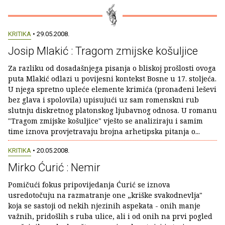
KRITIKA
• 29.05.2008.
Josip Mlakić : Tragom zmijske košuljice
Za razliku od dosadašnjega pisanja o bliskoj prošlosti ovoga
puta Mlakić odlazi u povijesni kontekst Bosne u 17. stoljeća.
U njega spretno upleće elemente krimića (pronađeni leševi
bez glava i spolovila) upisujući uz sam romenskni rub
slutnju diskretnog platonskog ljubavnog odnosa. U romanu
"Tragom zmijske košuljice" vješto se analiziraju i samim
time iznova provjetravaju brojna arhetipska pitanja o...
KRITIKA
• 20.05.2008.
Mirko Ćurić : Nemir
Pomičući fokus pripovijedanja Ćurić se iznova
usredotočuju na razmatranje one „kriške svakodnevlja"
koja se sastoji od nekih njezinih aspekata - onih manje
važnih, pridošlih s ruba ulice, ali i od onih na prvi pogled