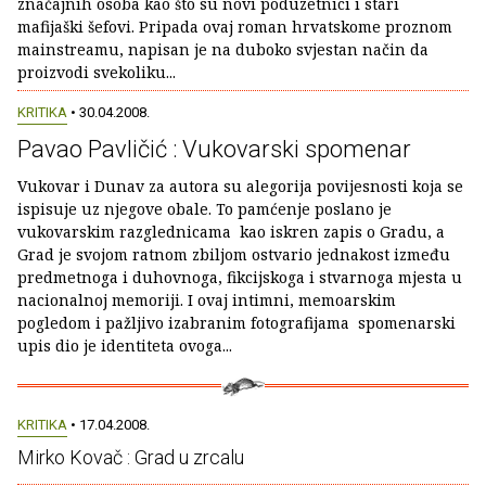
značajnih osoba kao što su novi poduzetnici i stari
mafijaški šefovi. Pripada ovaj roman hrvatskome proznom
mainstreamu, napisan je na duboko svjestan način da
proizvodi svekoliku...
KRITIKA
• 30.04.2008.
Pavao Pavličić : Vukovarski spomenar
Vukovar i Dunav za autora su alegorija povijesnosti koja se
ispisuje uz njegove obale. To pamćenje poslano je
vukovarskim razglednicama kao iskren zapis o Gradu, a
Grad je svojom ratnom zbiljom ostvario jednakost između
predmetnoga i duhovnoga, fikcijskoga i stvarnoga mjesta u
nacionalnoj memoriji. I ovaj intimni, memoarskim
pogledom i pažljivo izabranim fotografijama spomenarski
upis dio je identiteta ovoga...
KRITIKA
• 17.04.2008.
Mirko Kovač : Grad u zrcalu