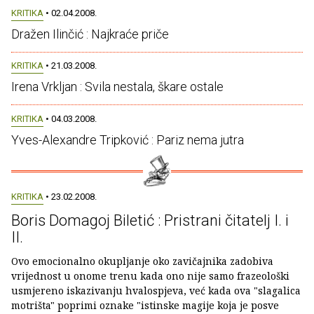
KRITIKA
• 02.04.2008.
Dražen Ilinčić : Najkraće priče
KRITIKA
• 21.03.2008.
Irena Vrkljan : Svila nestala, škare ostale
KRITIKA
• 04.03.2008.
Yves-Alexandre Tripković : Pariz nema jutra
KRITIKA
• 23.02.2008.
Boris Domagoj Biletić : Pristrani čitatelj I. i
II.
Ovo emocionalno okupljanje oko zavičajnika zadobiva
vrijednost u onome trenu kada ono nije samo frazeološki
usmjereno iskazivanju hvalospjeva, već kada ova "slagalica
motrišta" poprimi oznake "istinske magije koja je posve