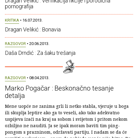
Dragan Velikić : Verifikacija fikcije i porodična
pornografija
KRITIKA
• 16.07.2013.
Dragan Velikić : Bonavia
RAZGOVOR
• 20.06.2013.
Daša Drndić : Za šaku trešanja
RAZGOVOR
• 08.04.2013.
Marko Pogačar : Beskonačno tesanje
detalja
Mene uopće ne zanima grli li netko stabla, vjeruje u boga
ili skuplja leptire ako ga to veseli, ako tako adekvatno
uspijeva izaći na kraj sa sobom i svijetom i pritom nekom
ozbiljno ne nauditi. Ja se ipak moram baviti tim ping-
pongom s prazninom, održavati partiju. I nadam se da će