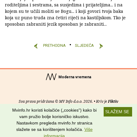
roditeljima i sestrama, sa susjedima i prijateljima... i na
kojem su te učili moliti se Bogu... i koji govori tvoja baka
koja uz puno truda zna četiri riječi na kastiljskom. Tko je
sposoban zabraniti jezik sposoban je zabraniti...
PRETHODNA
SLJEDEĆA
Moderna vremena
Sva prava pridržana © MV Info d.o.o. 2026. • Kriv je
Fiktiv
Mvinfo.hr koristi kolačiće („cookies“) kako bi
SLAŽEM SE
O nama
•
Pomoć
•
Uvjeti korištenja
•
RSS kanali
vam pružio bolje korisničko iskustvo.
Nastavkom pregleda mvinfo.hr stranica
Potraži nas na:
slažete se sa korištenjem kolačića.
Više
informacija