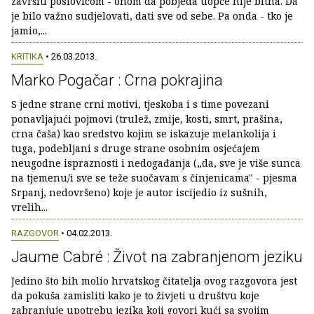
završiti poslovicom - onom da pobjeda uopće nije bitna. Da
je bilo važno sudjelovati, dati sve od sebe. Pa onda - tko je
jamio,...
KRITIKA
• 26.03.2013.
Marko Pogačar : Crna pokrajina
S jedne strane crni motivi, tjeskoba i s time povezani
ponavljajući pojmovi (trulež, zmije, kosti, smrt, prašina,
crna čaša) kao sredstvo kojim se iskazuje melankolija i
tuga, podebljani s druge strane osobnim osjećajem
neugodne ispraznosti i nedogađanja („da, sve je više sunca
na tjemenu/i sve se teže suočavam s činjenicama" - pjesma
Srpanj, nedovršeno) koje je autor iscijedio iz sušnih,
vrelih...
RAZGOVOR
• 04.02.2013.
Jaume Cabré : Život na zabranjenom jeziku
Jedino što bih molio hrvatskog čitatelja ovog razgovora jest
da pokuša zamisliti kako je to živjeti u društvu koje
zabranjuje upotrebu jezika koji govori kući sa svojim