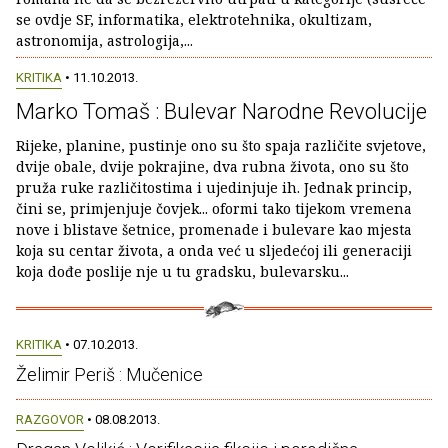
se ovdje SF, informatika, elektrotehnika, okultizam,
astronomija, astrologija,...
KRITIKA
• 11.10.2013.
Marko Tomaš : Bulevar Narodne Revolucije
Rijeke, planine, pustinje ono su što spaja različite svjetove,
dvije obale, dvije pokrajine, dva rubna života, ono su što
pruža ruke različitostima i ujedinjuje ih. Jednak princip,
čini se, primjenjuje čovjek... oformi tako tijekom vremena
nove i blistave šetnice, promenade i bulevare kao mjesta
koja su centar života, a onda već u sljedećoj ili generaciji
koja dođe poslije nje u tu gradsku, bulevarsku...
KRITIKA
• 07.10.2013.
Želimir Periš : Mučenice
RAZGOVOR
• 08.08.2013.