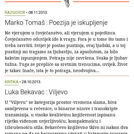
RAZGOVOR
• 08.11.2013.
Marko Tomaš : Poezija je iskupljenje
Ne vjerujem u čovječanstvo, ali vjerujem u pojedinca.
Čovječanstvo oduvijek ide k vragu. Fora je u tome što tamo i
treba završiti. Svijet je postao pustinja, ovaj ljudski, a u toj
pustinji mi tragamo za ljubavlju, za apsolutom, za bilo
kakvim ispunjenjem. Potraga nije završena. Svaka je ljubav
tužna. Tuga se prepliće sa sretnim trenucima, uvijek. Život
je takav. Inače, ista je to potraga, neodvojiva....
KRITIKA
• 28.10.2013.
Luka Bekavac : Viljevo
U "Viljevu" se kategorija prostor-vremena slama, biva
samljevena u rečenice, u binarne nizove i transkripte
transmisija, u visoko kvalitetnu književnost ispisanu
rijetko viđenom uvjerljivošću, kompaktnošću i
izbrušenošću stila. Bekavčevo književno tkivo ni nakon dva
romana ne da se bezrezervno utrpati u kategorije (susreće