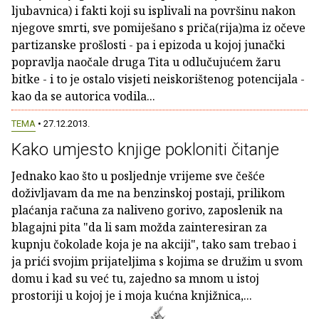
ljubavnica) i fakti koji su isplivali na površinu nakon
njegove smrti, sve pomiješano s priča(rija)ma iz očeve
partizanske prošlosti - pa i epizoda u kojoj junački
popravlja naočale druga Tita u odlučujućem žaru
bitke - i to je ostalo visjeti neiskorištenog potencijala -
kao da se autorica vodila...
TEMA
• 27.12.2013.
Kako umjesto knjige pokloniti čitanje
Jednako kao što u posljednje vrijeme sve češće
doživljavam da me na benzinskoj postaji, prilikom
plaćanja računa za naliveno gorivo, zaposlenik na
blagajni pita "da li sam možda zainteresiran za
kupnju čokolade koja je na akciji", tako sam trebao i
ja prići svojim prijateljima s kojima se družim u svom
domu i kad su već tu, zajedno sa mnom u istoj
prostoriji u kojoj je i moja kućna knjižnica,...