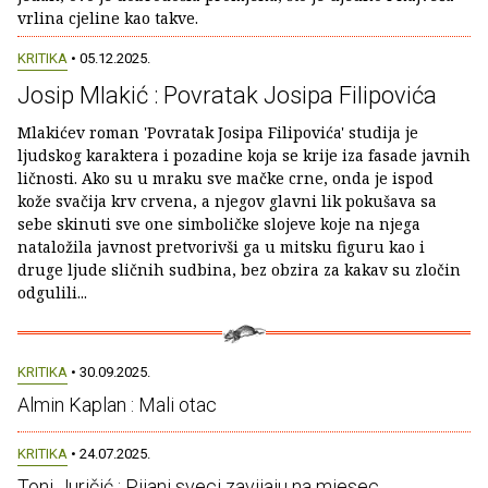
vrlina cjeline kao takve.
KRITIKA
• 05.12.2025.
Josip Mlakić : Povratak Josipa Filipovića
Mlakićev roman 'Povratak Josipa Filipovića' studija je
ljudskog karaktera i pozadine koja se krije iza fasade javnih
ličnosti. Ako su u mraku sve mačke crne, onda je ispod
kože svačija krv crvena, a njegov glavni lik pokušava sa
sebe skinuti sve one simboličke slojeve koje na njega
nataložila javnost pretvorivši ga u mitsku figuru kao i
druge ljude sličnih sudbina, bez obzira za kakav su zločin
odgulili...
KRITIKA
• 30.09.2025.
Almin Kaplan : Mali otac
KRITIKA
• 24.07.2025.
Toni Juričić : Pijani sveci zavijaju na mjesec