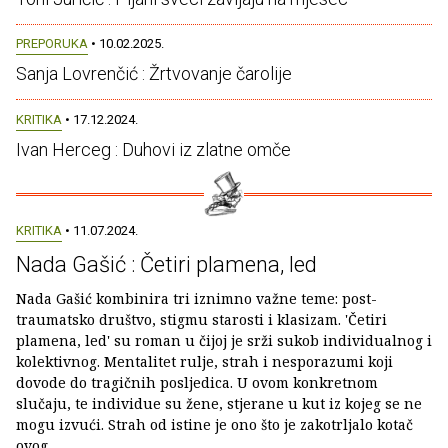
PREPORUKA
• 10.02.2025.
Sanja Lovrenčić : Žrtvovanje čarolije
KRITIKA
• 17.12.2024.
Ivan Herceg : Duhovi iz zlatne omče
KRITIKA
• 11.07.2024.
Nada Gašić : Četiri plamena, led
Nada Gašić kombinira tri iznimno važne teme: post-
traumatsko društvo, stigmu starosti i klasizam. 'Četiri
plamena, led' su roman u čijoj je srži sukob individualnog i
kolektivnog. Mentalitet rulje, strah i nesporazumi koji
dovode do tragičnih posljedica. U ovom konkretnom
slučaju, te individue su žene, stjerane u kut iz kojeg se ne
mogu izvući. Strah od istine je ono što je zakotrljalo kotač
ovog...