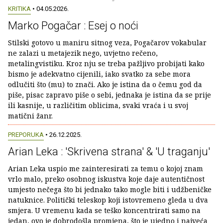
KRITIKA
• 04.05.2026.
Marko Pogačar : Esej o noći
Stilski gotovo u maniru sitnog veza, Pogačarov vokabular
ne zalazi u metajezik nego, uvjetno rečeno,
metalingvistiku. Kroz nju se treba pažljivo probijati kako
bismo je adekvatno cijenili, iako svatko za sebe mora
odlučiti što (mu) to znači. Ako je istina da o čemu god da
piše, pisac zapravo piše o sebi, jednaka je istina da se prije
ili kasnije, u različitim oblicima, svaki vraća i u svoj
matični žanr.
PREPORUKA
• 26.12.2025.
Arian Leka : 'Skrivena strana' & 'U traganju'
Arian Leka uspio me zainteresirati za temu o kojoj znam
vrlo malo, preko osobnog iskustva koje daje autentičnost
umjesto nečega što bi jednako tako mogle biti i udžbeničke
natuknice. Politički teleskop koji istovremeno gleda u dva
smjera. U vremenu kada se teško koncentrirati samo na
jedan, ovo je dobrodošla promjena, što je ujedno i najveća