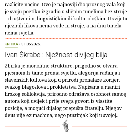
različite načine. Ovo je najnoviji dio proznog vala koji
je svoju poetiku izgradio u sličnim tunelima bez struje
– društvenim, lingvističkim ili kulturološkim. U svijetu
njezinih likova nema vode ni struje, a na dnu tunela
nema svjetla.
KRITIKA
• 31.05.2026.
Ivan Škrabe : Nježnost divljeg bilja
Zbirka je monolitne strukture, prigodno se otvara
pjesmom Iz tame prema svjetlu, alegorija rađanja i
slavenskih kultova koji u prirodi pronalaze korijen
svakog blagoslova i prokletstva. Napisana u maniri
lirskog solilokvija, prirodno odražava osobnost samog
autora koji uvijek i prije svega govori iz vlastite
pozicije, a mogući dijalog prepušta čitatelju. Njegov
deus nije ex machina, nego pustinjak koji u svojoj...