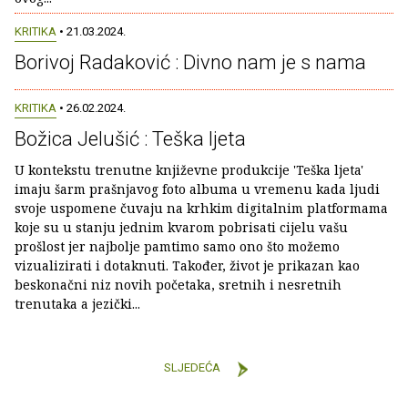
KRITIKA
• 21.03.2024.
Borivoj Radaković : Divno nam je s nama
KRITIKA
• 26.02.2024.
Božica Jelušić : Teška ljeta
U kontekstu trenutne književne produkcije 'Teška ljeta'
imaju šarm prašnjavog foto albuma u vremenu kada ljudi
svoje uspomene čuvaju na krhkim digitalnim platformama
koje su u stanju jednim kvarom pobrisati cijelu vašu
prošlost jer najbolje pamtimo samo ono što možemo
vizualizirati i dotaknuti. Također, život je prikazan kao
beskonačni niz novih početaka, sretnih i nesretnih
trenutaka a jezički...
SLJEDEĆA