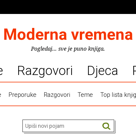
Moderna vremena
Pogledaj... sve je puno knjiga.
e
Razgovori
Djeca
e
Preporuke
Razgovori
Teme
Top lista knji