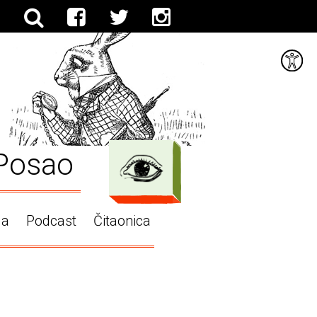
Posao
ga
Podcast
Čitaonica