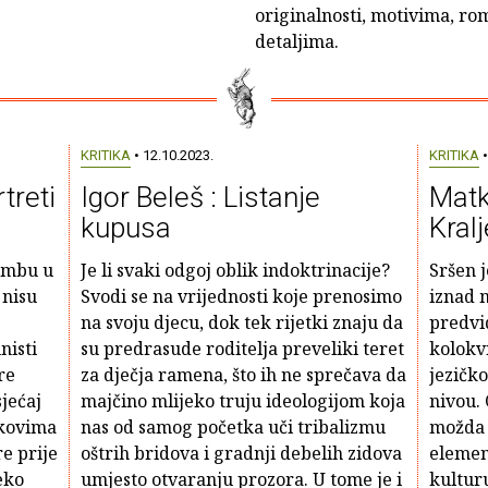
originalnosti, motivima, ro
detaljima.
KRITIKA
• 12.10.2023.
KRITIKA
•
treti
Igor Beleš : Listanje
Matk
kupusa
Kral
limbu u
Je li svaki odgoj oblik indoktrinacije?
Sršen j
 nisu
Svodi se na vrijednosti koje prenosimo
iznad 
na svoju djecu, dok tek rijetki znaju da
predvi
nisti
su predrasude roditelja preveliki teret
kolokvi
re
za dječja ramena, što ih ne sprečava da
jezičk
jećaj
majčino mlijeko truju ideologijom koja
nivou. 
akovima
nas od samog početka uči tribalizmu
možda j
re prije
oštrih bridova i gradnji debelih zidova
element
eko
umjesto otvaranju prozora. U tome je i
kulturu