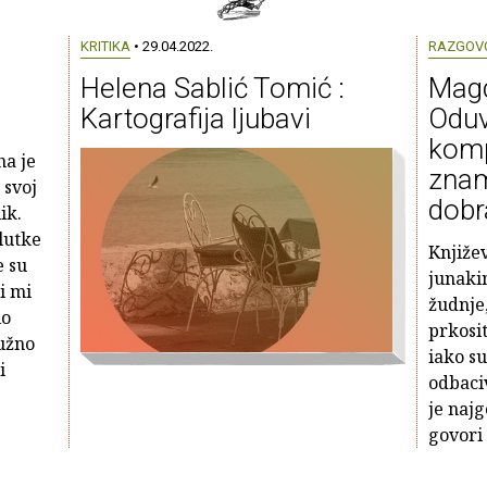
KRITIKA
• 29.04.2022.
RAZGOV
:
Helena Sablić Tomić :
Magd
Kartografija ljubavi
Oduv
komp
a je
znam
 svoj
dobr
ik.
lutke
Knjiže
e su
junakin
i mi
žudnje, 
lo
prkosi
užno
iako su
i
odbaciv
je naj
govori