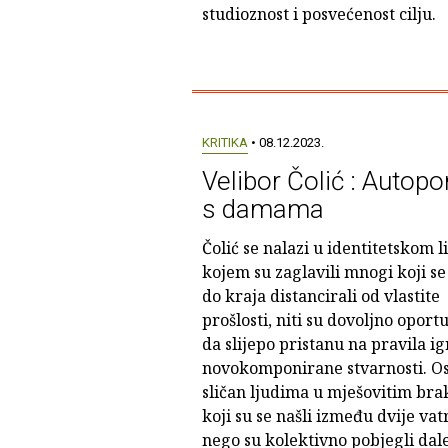
studioznost i posvećenost cilju.
KRITIKA
• 08.12.2023.
Velibor Čolić : Autopor
s damama
Čolić se nalazi u identitetskom 
kojem su zaglavili mnogi koji se
do kraja distancirali od vlastite
prošlosti, niti su dovoljno oportu
da slijepo pristanu na pravila ig
novokomponirane stvarnosti. Os
sličan ljudima u mješovitim br
koji su se našli između dvije vat
nego su kolektivno pobjegli dal