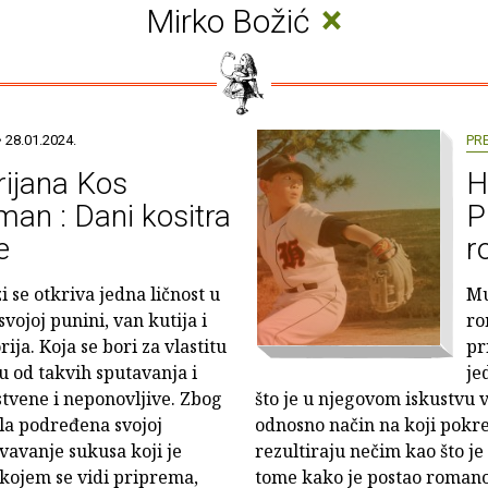
×
Mirko Božić
 28.01.2024.
PR
ijana Kos
H
man : Dani kositra
P
e
r
i se otkriva jedna ličnost u
Mu
 svojoj punini, van kutija i
ro
ija. Koja se bori za vlastitu
pr
u od takvih sputavanja i
je
stvene i neponovljive. Zbog
što je u njegovom iskustvu 
ila podređena svojoj
odnosno način na koji pokre
evavanje sukusa koji je
rezultiraju nečim kao što je
kojem se vidi priprema,
tome kako je postao roman