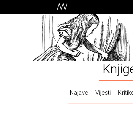
Knjig
Najave
Vijesti
Kritik