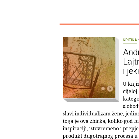
KRITIKA
•
Andr
Lajt
i jek
U knjiz
cijeloj
kategor
slobod
slavi individualizam žene, jedin
toga je ova zbirka, koliko god b
inspiraciji, istovremeno i prepj
produkt dugotrajnog procesa u 