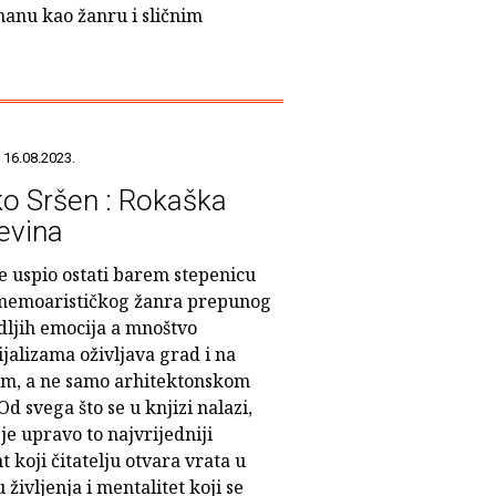
manu kao žanru i sličnim
 16.08.2023.
o Sršen : Rokaška
jevina
e uspio ostati barem stepenicu
memoarističkog žanra prepunog
dljih emocija a mnoštvo
jalizama oživljava grad i na
om, a ne samo arhitektonskom
Od svega što se u knjizi nalazi,
e upravo to najvrijedniji
 koji čitatelju otvara vrata u
 življenja i mentalitet koji se