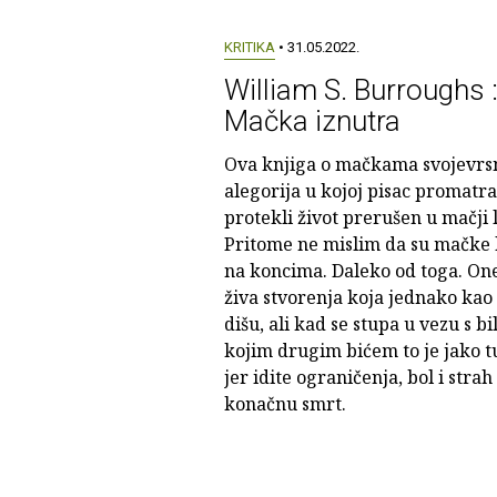
KRITIKA
• 31.05.2022.
William S. Burroughs 
Mačka iznutra
Ova knjiga o mačkama svojevrsn
alegorija u kojoj pisac promatra
protekli život prerušen u mačji l
Pritome ne mislim da su mačke 
na koncima. Daleko od toga. On
živa stvorenja koja jednako kao 
dišu, ali kad se stupa u vezu s bi
kojim drugim bićem to je jako t
jer idite ograničenja, bol i strah 
konačnu smrt.