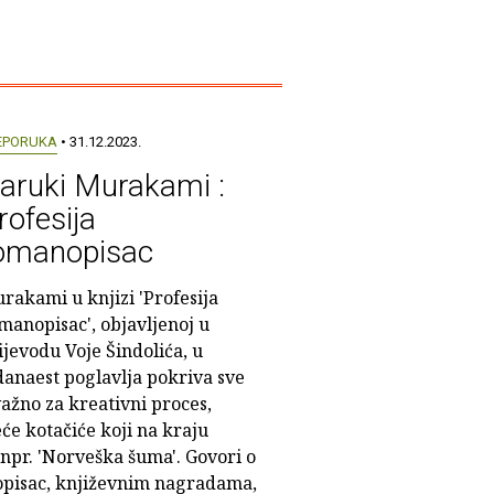
EPORUKA
• 31.12.2023.
aruki Murakami :
rofesija
omanopisac
rakami u knjizi 'Profesija
manopisac', objavljenoj u
ijevodu Voje Šindolića, u
danaest poglavlja pokriva sve
važno za kreativni proces,
će kotačiće koji na kraju
 npr. 'Norveška šuma'. Govori o
opisac, književnim nagradama,