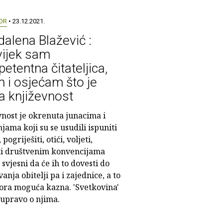
OR
• 23.12.2021.
alena Blažević :
ijek sam
etentna čitateljica,
 i osjećam što je
a književnost
vnost je okrenuta junacima i
jama koji su se usudili ispuniti
pogriješiti, otići, voljeti,
ti društvenim konvencijama
 svjesni da će ih to dovesti do
anja obitelji pa i zajednice, a to
gora moguća kazna. 'Svetkovina'
 upravo o njima.