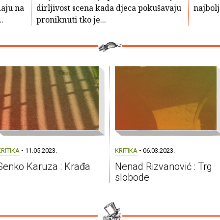
daju na
dirljivost scena kada djeca pokušavaju
najbolj
.
proniknuti tko je...
KRITIKA
• 11.05.2023.
KRITIKA
• 06.03.2023.
Senko Karuza : Krađa
Nenad Rizvanović : Trg
slobode