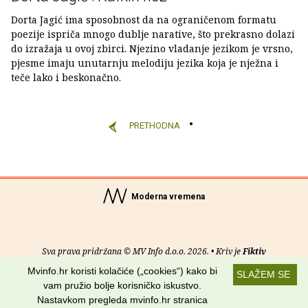
Dorta Jagić ima sposobnost da na ograničenom formatu
poezije ispriča mnogo dublje narative, što prekrasno dolazi
do izražaja u ovoj zbirci. Njezino vladanje jezikom je vrsno,
pjesme imaju unutarnju melodiju jezika koja je nježna i
teče lako i beskonačno.
PRETHODNA
Moderna vremena
Sva prava pridržana © MV Info d.o.o. 2026. • Kriv je
Fiktiv
Mvinfo.hr koristi kolačiće („cookies“) kako bi
SLAŽEM SE
O nama
•
Pomoć
•
Uvjeti korištenja
•
RSS kanali
vam pružio bolje korisničko iskustvo.
Nastavkom pregleda mvinfo.hr stranica
Potraži nas na: