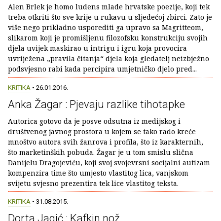
Alen Brlek je homo ludens mlade hrvatske poezije, koji tek
treba otkriti što sve krije u rukavu u sljedećoj zbirci. Zato je
više nego prikladno usporediti ga upravo sa Magritteom,
slikarom koji je promišljenu filozofsku konstrukciju svojih
djela uvijek maskirao u intrigu i igru koja provocira
uvriježena „pravila čitanja“ djela koja gledatelj neizbježno
podsvjesno rabi kada percipira umjetničko djelo pred...
KRITIKA
• 26.01.2016.
Anka Žagar : Pjevaju razlike tihotapke
Autorica gotovo da je posve odsutna iz medijskog i
društvenog javnog prostora u kojem se tako rado kreće
mnoštvo autora svih žanrova i profila, što iz karakternih,
što marketinških pobuda. Žagar je u tom smislu slična
Danijelu Dragojeviću, koji svoj svojevrsni socijalni autizam
kompenzira time što umjesto vlastitog lica, vanjskom
svijetu svjesno prezentira tek lice vlastitog teksta.
KRITIKA
• 31.08.2015.
Dorta Jagić : Kafkin nož