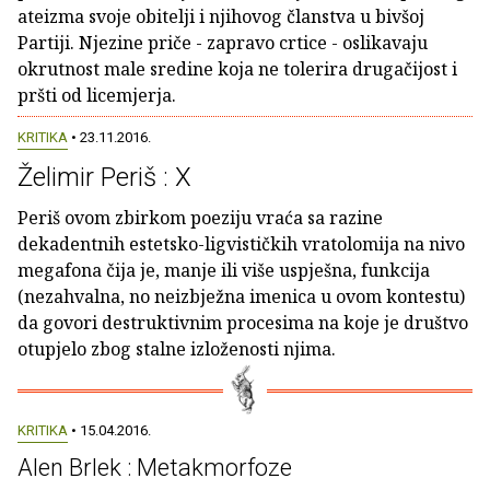
ateizma svoje obitelji i njihovog članstva u bivšoj
Partiji. Njezine priče - zapravo crtice - oslikavaju
okrutnost male sredine koja ne tolerira drugačijost i
pršti od licemjerja.
KRITIKA
• 23.11.2016.
Želimir Periš : X
Periš ovom zbirkom poeziju vraća sa razine
dekadentnih estetsko-ligvističkih vratolomija na nivo
megafona čija je, manje ili više uspješna, funkcija
(nezahvalna, no neizbježna imenica u ovom kontestu)
da govori destruktivnim procesima na koje je društvo
otupjelo zbog stalne izloženosti njima.
KRITIKA
• 15.04.2016.
Alen Brlek : Metakmorfoze