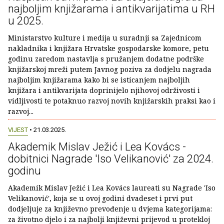
najboljim knjižarama i antikvarijatima u RH
u 2025.
Ministarstvo kulture i medija u suradnji sa Zajednicom
nakladnika i knjižara Hrvatske gospodarske komore, petu
godinu zaredom nastavlja s pružanjem dodatne podrške
knjižarskoj mreži putem Javnog poziva za dodjelu nagrada
najboljim knjižarama kako bi se isticanjem najboljih
knjižara i antikvarijata doprinijelo njihovoj održivosti i
vidljivosti te potaknuo razvoj novih knjižarskih praksi kao i
razvoj...
VIJEST
• 21.03.2025.
Akademik Mislav Ježić i Lea Kovács -
dobitnici Nagrade 'Iso Velikanović' za 2024.
godinu
Akademik Mislav Ježić i Lea Kovács laureati su Nagrade 'Iso
Velikanović', koja se u ovoj godini dvadeset i prvi put
dodjeljuje za književno prevođenje u dvjema kategorijama:
za životno djelo i za najbolji književni prijevod u protekloj