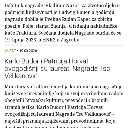
Dobitnik nagrade 'Vladimir Nazor' za životno djelo u
području književnosti je Ludwig Bauer, a godišnju
nagradu dobila je Evelina Rudan Kapec za zbirku
poezije 'Polje, slama, žudnja', u izdanju nakladničke
kuće Fraktura. Svečana dodjela Nagrade održat će se
19. lipnja 2026. u HNK2 u Zagrebu.
VIJEST
• 19.03.2026.
Karlo Budor i Patricija Horvat
ovogodišnji su laureati Nagrade 'Iso
Velikanović'
Ministarstvo kulture i medija kontinuirano nagrađuje
književne prevoditelje koji su svojim vrijednim radom
obogatili hrvatsku kulturu, prevodeći s brojnih
stranih jezika. Karlo Budor i Patricija Horvat
ovogodišnji su laureati Nagrade 'Iso Velikanović' -
najviših priznanja književnim prevoditeljima, koju
dvadeset i drugi put dodjeljuje za književno