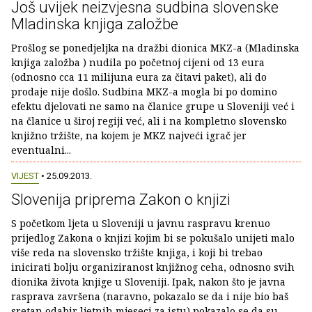
Još uvijek neizvjesna sudbina slovenske
Mladinska knjiga založbe
Prošlog se ponedjeljka na dražbi dionica MKZ-a (Mladinska
knjiga založba ) nudila po početnoj cijeni od 13 eura
(odnosno cca 11 milijuna eura za čitavi paket), ali do
prodaje nije došlo. Sudbina MKZ-a mogla bi po domino
efektu djelovati ne samo na članice grupe u Sloveniji već i
na članice u široj regiji već, ali i na kompletno slovensko
knjižno tržište, na kojem je MKZ najveći igrač jer
eventualni...
VIJEST
• 25.09.2013.
Slovenija priprema Zakon o knjizi
S početkom ljeta u Sloveniji u javnu raspravu krenuo
prijedlog Zakona o knjizi kojim bi se pokušalo unijeti malo
više reda na slovensko tržište knjiga, i koji bi trebao
inicirati bolju organiziranost knjižnog ceha, odnosno svih
dionika života knjige u Sloveniji. Ipak, nakon što je javna
rasprava završena (naravno, pokazalo se da i nije bio baš
sretan odabir ljetnih mjeseci za istu) pokazalo se da su...