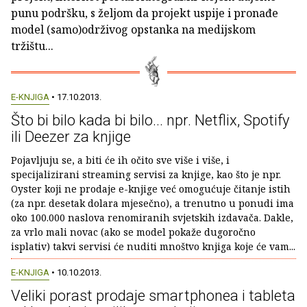
punu podršku, s željom da projekt uspije i pronađe
model (samo)održivog opstanka na medijskom
tržištu...
E-KNJIGA
• 17.10.2013.
Što bi bilo kada bi bilo... npr. Netflix, Spotify
ili Deezer za knjige
Pojavljuju se, a biti će ih očito sve više i više, i
specijalizirani streaming servisi za knjige, kao što je npr.
Oyster koji ne prodaje e-knjige već omogućuje čitanje istih
(za npr. desetak dolara mjesečno), a trenutno u ponudi ima
oko 100.000 naslova renomiranih svjetskih izdavača. Dakle,
za vrlo mali novac (ako se model pokaže dugoročno
isplativ) takvi servisi će nuditi mnoštvo knjiga koje će vam...
E-KNJIGA
• 10.10.2013.
Veliki porast prodaje smartphonea i tableta