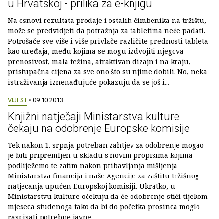
u Hrvatskoj - prilika za e-knjigu
Na osnovi rezultata prodaje i ostalih čimbenika na tržištu,
može se predvidjeti da potražnja za tabletima neće padati.
Potrošače sve više i više privlače različite prednosti tableta
kao uređaja, među kojima se mogu izdvojiti njegova
prenosivost, mala težina, atraktivan dizajn i na kraju,
pristupačna cijena za sve ono što su njime dobili. No, neka
istraživanja iznenađujuće pokazuju da se još i...
VIJEST
• 09.10.2013.
Knjižni natječaji Ministarstva kulture
čekaju na odobrenje Europske komisije
Tek nakon 1. srpnja potreban zahtjev za odobrenje mogao
je biti pripremljen u skladu s novim propisima kojima
podliježemo te zatim nakon pribavljanja mišljenja
Ministarstva financija i naše Agencije za zaštitu tržišnog
natjecanja upućen Europskoj komisiji. Ukratko, u
Ministarstvu kulture očekuju da će odobrenje stići tijekom
mjeseca studenoga tako da bi do početka prosinca moglo
raspisati potrebne javne...