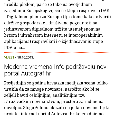
urodila plodom, pa će se tako na ovotjednom
zasjedanju Europskog vijeća u sklopu rasprave o DAE
- Digitalnom planu za Europu (tj. o tome kako ostvariti
održive gospodarske i društvene pogodnosti na
jedinstvenom digitalnom tržištu utemeljenom na
brzom i ultrabrzom internetu te interoperabilnim
aplikacijama) raspravljati i o izjednačavanju stope
PDV-a na...
VIJEST
• 18.10.2013.
Moderna vremena Info podržavaju novi
portal Autograf.hr
Posljednjih se godina hrvatska medijska scena toliko
urušila da za mnoge novinare, naročito ako bi se
željeli baviti ozbiljnijim, analitičnijim tzv.
istraživačkim novinarstvom, prostora za rad nema
dovoljno. Stoga želimo ukazati na jedan novi medijski
projekt, internet portal Autograf.hr kojem dajemo