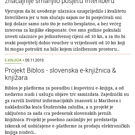
značajnije smanjilo posjetu Interliberu
Vjerujem da bi uvođenje ulaznica unaprijedilo i kvalitetu
Interlibera jer u tom slučaju sajam ne bi posjećivali oni
koji dolaze samo zato što je nešto besplatno, a bez većeg
interesa za knjiške eksponate. Ove smo godine pokušali
uvesti ulaznice po jedinstvenoj cijeni od 10 kn, a za što bi
svaki posjetitelj dobio voucher u vrijednosti od 10 kn koji
bi mogao potrošiti na bilo kojem izložbenom prostoru...
E-KNJIGA
• 05.11.2013.
Projekt Biblos - slovenska e-knjižnica &
knjižara
Biblos je platforma za posudbu i kupovinu e-knjiga, a od
nedavno nudi i uslugu objave tzv. samizdata. Zajednički su
ga razvili Institut informacijskih znanosti iz Maribora i
nakladnička kuća Študentska založba, a u projekt je
uključeno za sada cca pedesetak slovenskih javnih
knjižnica. Projekt je posebno zanimljiv jer predstavlja
iskorak od uobičajene e-platforme za prodaju elektroničkih
knjiga nudeći...