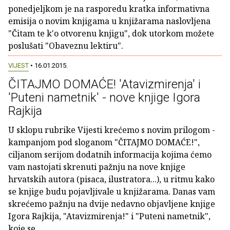
ponedjeljkom je na rasporedu kratka informativna
emisija o novim knjigama u knjižarama naslovljena
"Čitam te k'o otvorenu knjigu", dok utorkom možete
poslušati "Obaveznu lektiru".
VIJEST
• 16.01.2015.
ČITAJMO DOMAĆE! 'Atavizmirenja' i
'Puteni nametnik' - nove knjige Igora
Rajkija
U sklopu rubrike Vijesti krećemo s novim prilogom -
kampanjom pod sloganom "ČITAJMO DOMAĆE!",
ciljanom serijom dodatnih informacija kojima ćemo
vam nastojati skrenuti pažnju na nove knjige
hrvatskih autora (pisaca, ilustratora...), u ritmu kako
se knjige budu pojavljivale u knjižarama. Danas vam
skrećemo pažnju na dvije nedavno objavljene knjige
Igora Rajkija, "Atavizmirenja!" i "Puteni nametnik",
koje se...