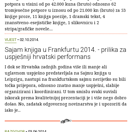
potpora u visini od po 42.000 kuna (bruto) odnosno 62
tromjesečne potpore u iznosu od po 21.000 kn (bruto) za 53
knjige proze, 11 knjiga poezije, 1 dramski tekst, 4
znanstveno-esejističke knjige, 1 slikovnicu i 2
stripa/grafičke novele....
VIJEST
• 02.10.2014.
Sajam knjiga u Frankfurtu 2014. - prilika za
uspješniji hrvatski performans
I dok se Hrvatska zadnjih godina više ili manje ali
uglavnom uspješno predstavljala na Sajmu knjiga u
Leipzigu, nastupi na frankfurtskom sajmu nerijetko su bili
točka prijepora, odnosno znatno manje uspješni, slabije
organizirani i koordinirani. U tom smislu svaki suvisli
iskorak prema kvalitetnijoj prezentaciji je i više nego dobro
došao. No, zadatak odgovornog novinarstva je i upozoriti da
iako je...
RAZGOVOR
• 03.06.2014.