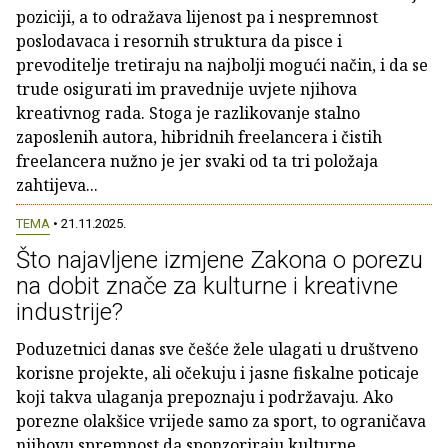
poziciji, a to odražava lijenost pa i nespremnost
poslodavaca i resornih struktura da pisce i
prevoditelje tretiraju na najbolji mogući način, i da se
trude osigurati im pravednije uvjete njihova
kreativnog rada. Stoga je razlikovanje stalno
zaposlenih autora, hibridnih freelancera i čistih
freelancera nužno je jer svaki od ta tri položaja
zahtijeva...
TEMA
• 21.11.2025.
Što najavljene izmjene Zakona o porezu
na dobit znače za kulturne i kreativne
industrije?
Poduzetnici danas sve češće žele ulagati u društveno
korisne projekte, ali očekuju i jasne fiskalne poticaje
koji takva ulaganja prepoznaju i podržavaju. Ako
porezne olakšice vrijede samo za sport, to ograničava
njihovu spremnost da sponzoriraju kulturne,