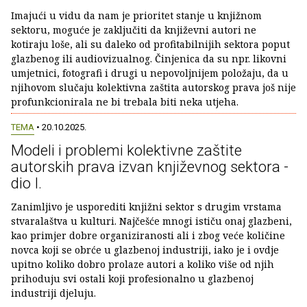
Imajući u vidu da nam je prioritet stanje u knjižnom
sektoru, moguće je zaključiti da književni autori ne
kotiraju loše, ali su daleko od profitabilnijih sektora poput
glazbenog ili audiovizualnog. Činjenica da su npr. likovni
umjetnici, fotografi i drugi u nepovoljnijem položaju, da u
njihovom slučaju kolektivna zaštita autorskog prava još nije
profunkcionirala ne bi trebala biti neka utjeha.
TEMA
• 20.10.2025.
Modeli i problemi kolektivne zaštite
autorskih prava izvan književnog sektora -
dio I.
Zanimljivo je usporediti knjižni sektor s drugim vrstama
stvaralaštva u kulturi. Najčešće mnogi ističu onaj glazbeni,
kao primjer dobre organiziranosti ali i zbog veće količine
novca koji se obrće u glazbenoj industriji, iako je i ovdje
upitno koliko dobro prolaze autori a koliko više od njih
prihoduju svi ostali koji profesionalno u glazbenoj
industriji djeluju.