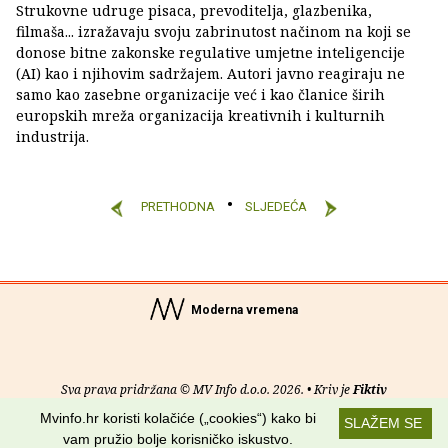
Strukovne udruge pisaca, prevoditelja, glazbenika,
filmaša... izražavaju svoju zabrinutost načinom na koji se
donose bitne zakonske regulative umjetne inteligencije
(AI) kao i njihovim sadržajem. Autori javno reagiraju ne
samo kao zasebne organizacije već i kao članice širih
europskih mreža organizacija kreativnih i kulturnih
industrija.
PRETHODNA
SLJEDEĆA
Moderna vremena
Sva prava pridržana © MV Info d.o.o. 2026. • Kriv je
Fiktiv
Mvinfo.hr koristi kolačiće („cookies“) kako bi
SLAŽEM SE
O nama
•
Pomoć
•
Uvjeti korištenja
•
RSS kanali
vam pružio bolje korisničko iskustvo.