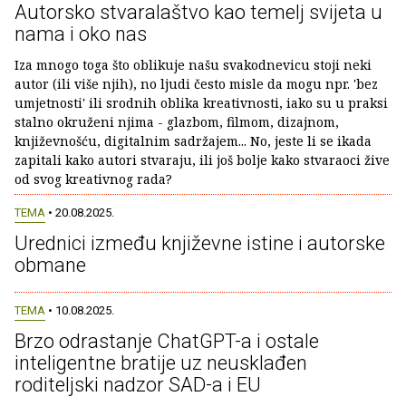
Autorsko stvaralaštvo kao temelj svijeta u
nama i oko nas
Iza mnogo toga što oblikuje našu svakodnevicu stoji neki
autor (ili više njih), no ljudi često misle da mogu npr. 'bez
umjetnosti' ili srodnih oblika kreativnosti, iako su u praksi
stalno okruženi njima - glazbom, filmom, dizajnom,
književnošću, digitalnim sadržajem... No, jeste li se ikada
zapitali kako autori stvaraju, ili još bolje kako stvaraoci žive
od svog kreativnog rada?
TEMA
• 20.08.2025.
Urednici između književne istine i autorske
obmane
TEMA
• 10.08.2025.
Brzo odrastanje ChatGPT-a i ostale
inteligentne bratije uz neusklađen
roditeljski nadzor SAD-a i EU