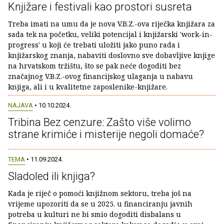
Knjižare i festivali kao prostori susreta
Treba imati na umu da je nova V.B.Z.-ova riječka knjižara za
sada tek na početku, veliki potencijal i knjižarski 'work-in-
progress' u koji će trebati uložiti jako puno rada i
knjižarskog znanja, nabaviti doslovno sve dobavljive knjige
na hrvatskom tržištu, što se pak neće dogoditi bez
značajnog V.B.Z.-ovog financijskog ulaganja u nabavu
knjiga, ali i u kvalitetne zaposlenike-knjižare.
NAJAVA
• 10.10.2024.
Tribina Bez cenzure: Zašto više volimo
strane krimiće i misterije negoli domaće?
TEMA
• 11.09.2024.
Sladoled ili knjiga?
Kada je riječ o pomoći knjižnom sektoru, treba još na
vrijeme upozoriti da se u 2025. u financiranju javnih
potreba u kulturi ne bi smio dogoditi disbalans u