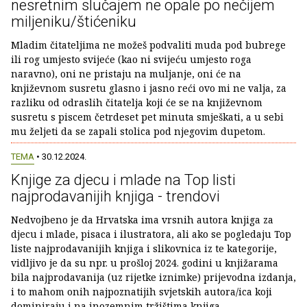
nesretnim slučajem ne opale po nečijem
miljeniku/štićeniku
Mladim čitateljima ne možeš podvaliti muda pod bubrege
ili rog umjesto svijeće (kao ni svijeću umjesto roga
naravno), oni ne pristaju na muljanje, oni će na
književnom susretu glasno i jasno reći ovo mi ne valja, za
razliku od odraslih čitatelja koji će se na književnom
susretu s piscem četrdeset pet minuta smješkati, a u sebi
mu željeti da se zapali stolica pod njegovim dupetom.
TEMA
• 30.12.2024.
Knjige za djecu i mlade na Top listi
najprodavanijih knjiga - trendovi
Nedvojbeno je da Hrvatska ima vrsnih autora knjiga za
djecu i mlade, pisaca i ilustratora, ali ako se pogledaju Top
liste najprodavanijih knjiga i slikovnica iz te kategorije,
vidljivo je da su npr. u prošloj 2024. godini u knjižarama
bila najprodavanija (uz rijetke iznimke) prijevodna izdanja,
i to mahom onih najpoznatijih svjetskih autora/ica koji
dominiraju i na inozemnim tržištima knjiga.