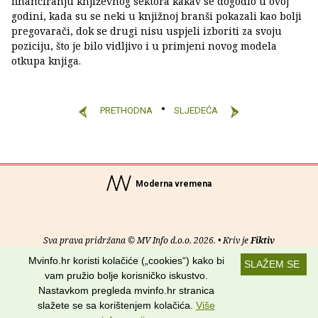
financiranju književnog sektora kakav se dogodio u ovoj
godini, kada su se neki u knjižnoj branši pokazali kao bolji
pregovarači, dok se drugi nisu uspjeli izboriti za svoju
poziciju, što je bilo vidljivo i u primjeni novog modela
otkupa knjiga.
PRETHODNA
SLJEDEĆA
Moderna vremena
Sva prava pridržana © MV Info d.o.o. 2026. • Kriv je
Fiktiv
Mvinfo.hr koristi kolačiće („cookies“) kako bi
SLAŽEM SE
O nama
•
Pomoć
•
Uvjeti korištenja
•
RSS kanali
vam pružio bolje korisničko iskustvo.
Nastavkom pregleda mvinfo.hr stranica
Potraži nas na:
slažete se sa korištenjem kolačića.
Više