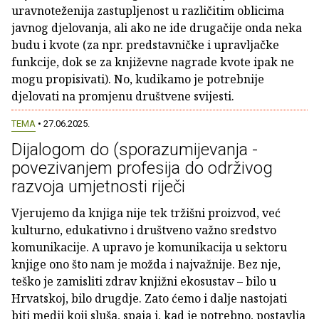
uravnoteženija zastupljenost u različitim oblicima
javnog djelovanja, ali ako ne ide drugačije onda neka
budu i kvote (za npr. predstavničke i upravljačke
funkcije, dok se za književne nagrade kvote ipak ne
mogu propisivati). No, kudikamo je potrebnije
djelovati na promjenu društvene svijesti.
TEMA
• 27.06.2025.
Dijalogom do (sporazumijevanja -
povezivanjem profesija do održivog
razvoja umjetnosti riječi
Vjerujemo da knjiga nije tek tržišni proizvod, već
kulturno, edukativno i društveno važno sredstvo
komunikacije. A upravo je komunikacija u sektoru
knjige ono što nam je možda i najvažnije. Bez nje,
teško je zamisliti zdrav knjižni ekosustav – bilo u
Hrvatskoj, bilo drugdje. Zato ćemo i dalje nastojati
biti medij koji sluša, spaja i, kad je potrebno, postavlja