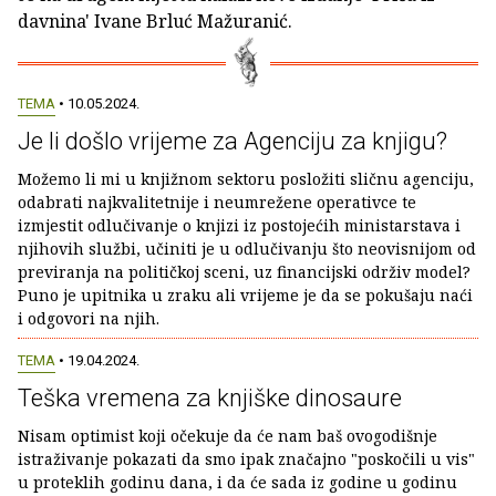
davnina' Ivane Brluć Mažuranić.
TEMA
• 10.05.2024.
Je li došlo vrijeme za Agenciju za knjigu?
Možemo li mi u knjižnom sektoru posložiti sličnu agenciju,
odabrati najkvalitetnije i neumrežene operativce te
izmjestit odlučivanje o knjizi iz postojećih ministarstava i
njihovih službi, učiniti je u odlučivanju što neovisnijom od
previranja na političkoj sceni, uz financijski održiv model?
Puno je upitnika u zraku ali vrijeme je da se pokušaju naći
i odgovori na njih.
TEMA
• 19.04.2024.
Teška vremena za knjiške dinosaure
Nisam optimist koji očekuje da će nam baš ovogodišnje
istraživanje pokazati da smo ipak značajno "poskočili u vis"
u proteklih godinu dana, i da će sada iz godine u godinu