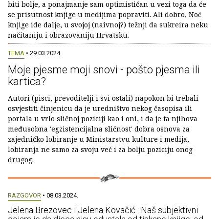
biti bolje, a ponajmanje sam optimističan u vezi toga da će
se prisutnost knjige u medijima popraviti. Ali dobro, Noć
knjige ide dalje, u svojoj (naivnoj?) težnji da sukreira neku
načitaniju i obrazovaniju Hrvatsku.
TEMA
• 29.03.2024.
Moje pjesme moji snovi - pošto pjesma ili
kartica?
Autori (pisci, prevoditelji i svi ostali) napokon bi trebali
osvjestiti činjenicu da je uredništvo nekog časopisa ili
portala u vrlo sličnoj poziciji kao i oni, i da je ta njihova
međusobna 'egzistencijalna sličnost' dobra osnova za
zajedničko lobiranje u Ministarstvu kulture i medija,
lobiranja ne samo za svoju već i za bolju poziciju onog
drugog.
RAZGOVOR
• 08.03.2024.
Jelena Brezovec i Jelena Kovačić : Naš subjektivni