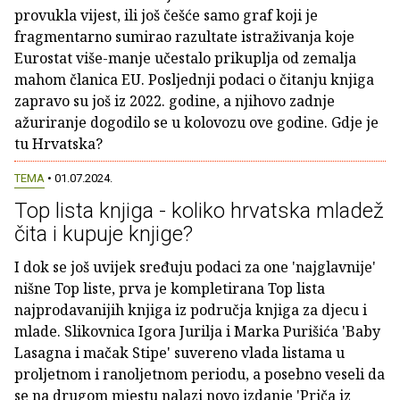
provukla vijest, ili još češće samo graf koji je
fragmentarno sumirao razultate istraživanja koje
Eurostat više-manje učestalo prikuplja od zemalja
mahom članica EU. Posljednji podaci o čitanju knjiga
zapravo su još iz 2022. godine, a njihovo zadnje
ažuriranje dogodilo se u kolovozu ove godine. Gdje je
tu Hrvatska?
TEMA
• 01.07.2024.
Top lista knjiga - koliko hrvatska mladež
čita i kupuje knjige?
I dok se još uvijek sređuju podaci za one 'najglavnije'
nišne Top liste, prva je kompletirana Top lista
najprodavanijih knjiga iz područja knjiga za djecu i
mlade. Slikovnica Igora Jurilja i Marka Purišića 'Baby
Lasagna i mačak Stipe' suvereno vlada listama u
proljetnom i ranoljetnom periodu, a posebno veseli da
se na drugom mjestu nalazi novo izdanje 'Priča iz