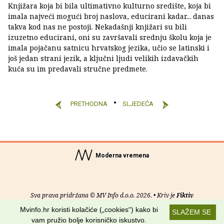
Knjižara koja bi bila ultimativno kulturno središte, koja bi
imala najveći mogući broj naslova, educirani kadar... danas
takva kod nas ne postoji. Nekadašnji knjižari su bili
izuzetno educirani, oni su završavali srednju školu koja je
imala pojačanu satnicu hrvatskog jezika, učio se latinski i
još jedan strani jezik, a ključni ljudi velikih izdavačkih
kuća su im predavali stručne predmete.
PRETHODNA
SLJEDEĆA
Moderna vremena
Sva prava pridržana © MV Info d.o.o. 2026. • Kriv je
Fiktiv
Mvinfo.hr koristi kolačiće („cookies“) kako bi
SLAŽEM SE
O nama
•
Pomoć
•
Uvjeti korištenja
•
RSS kanali
vam pružio bolje korisničko iskustvo.