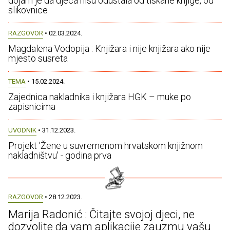
dojam je da djeca nisu odustala od tiskane knjige, od
slikovnice
RAZGOVOR
• 02.03.2024.
Magdalena Vodopija : Knjižara i nije knjižara ako nije
mjesto susreta
TEMA
• 15.02.2024.
Zajednica nakladnika i knjižara HGK – muke po
zapisnicima
UVODNIK
• 31.12.2023.
Projekt 'Žene u suvremenom hrvatskom knjižnom
nakladništvu' - godina prva
RAZGOVOR
• 28.12.2023.
Marija Radonić : Čitajte svojoj djeci, ne
dozvolite da vam aplikacije zauzmu vašu