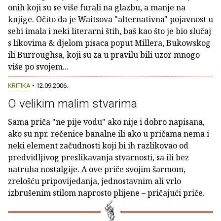
onih koji su se više furali na glazbu, a manje na
knjige. Očito da je Waitsova "alternativna" pojavnost u
sebi imala i neki literarni štih, baš kao što je bio slučaj
s likovima & djelom pisaca poput Millera, Bukowskog
ili Burroughsa, koji su za u pravilu bili uzor mnogo
više po svojem...
KRITIKA
• 12.09.2006.
O velikim malim stvarima
Sama priča "ne pije vodu" ako nije i dobro napisana,
ako su npr. rečenice banalne ili ako u pričama nema i
neki element začudnosti koji bi ih razlikovao od
predvidljivog preslikavanja stvarnosti, sa ili bez
natruha nostalgije. A ove priče svojim šarmom,
zrelošću pripovijedanja, jednostavnim ali vrlo
izbrušenim stilom naprosto plijene – pričajući priče.