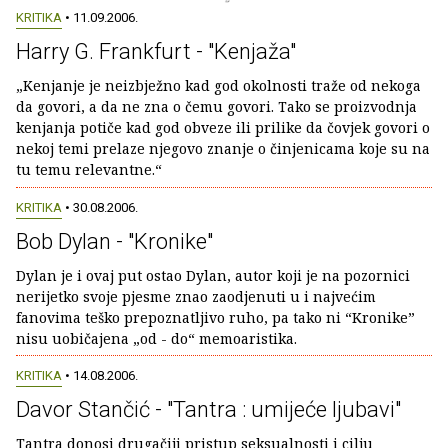
KRITIKA
• 11.09.2006.
Harry G. Frankfurt - "Kenjaža"
„Kenjanje je neizbježno kad god okolnosti traže od nekoga
da govori, a da ne zna o čemu govori. Tako se proizvodnja
kenjanja potiče kad god obveze ili prilike da čovjek govori o
nekoj temi prelaze njegovo znanje o činjenicama koje su na
tu temu relevantne.“
KRITIKA
• 30.08.2006.
Bob Dylan - "Kronike"
Dylan je i ovaj put ostao Dylan, autor koji je na pozornici
nerijetko svoje pjesme znao zaodjenuti u i najvećim
fanovima teško prepoznatljivo ruho, pa tako ni “Kronike”
nisu uobičajena „od - do“ memoaristika.
KRITIKA
• 14.08.2006.
Davor Stančić - "Tantra : umijeće ljubavi"
Tantra donosi drugačiji pristup seksualnosti i cilju