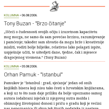
KOLUMNA
• 06.08.2006.
Tony Buzan - "Brzo čitanje"
„Učeći o čudesnosti svojih očiju i izuzetnom kapacitetu
mog mozga, ne samo da sam povećao brzinu, razumijevanje
i pamćenje; također sam shvatio da mogu brže i kreativnije
misliti, voditi bolje bilješke, relativno lako polagati ispite,
uspješnije učiti, te uštedjeti dane, tjedne, čak i mjesece
dragocjenog vremena.“ (Tony Buzan)
KOLUMNA
• 05.08.2006.
Orhan Pamuk - "Istanbul"
Pamukov je "Istanbul : grad, sjećanja" jedan od onih
knjiških bisera koji nisu tako česti u hrvatskim knjižarama,
a koji uz to što nam daje priliku da bolje upoznamo samog
autora (odabrani isječak iz njegovog sutra možda i
obimnijeg životopisa) donosi i priču o gradu koji je većini
nas nepoznanica ili skup tek šturih podataka iz nastave