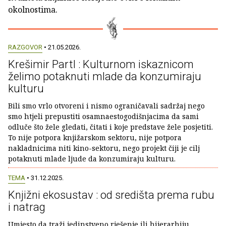
okolnostima.
RAZGOVOR
• 21.05.2026.
Krešimir Partl : Kulturnom iskaznicom
želimo potaknuti mlade da konzumiraju
kulturu
Bili smo vrlo otvoreni i nismo ograničavali sadržaj nego
smo htjeli prepustiti osamnaestogodišnjacima da sami
odluče što žele gledati, čitati i koje predstave žele posjetiti.
To nije potpora knjižarskom sektoru, nije potpora
nakladnicima niti kino-sektoru, nego projekt čiji je cilj
potaknuti mlade ljude da konzumiraju kulturu.
TEMA
• 31.12.2025.
Knjižni ekosustav : od središta prema rubu
i natrag
Umjesto da traži jedinstveno rješenje ili hijerarhiju