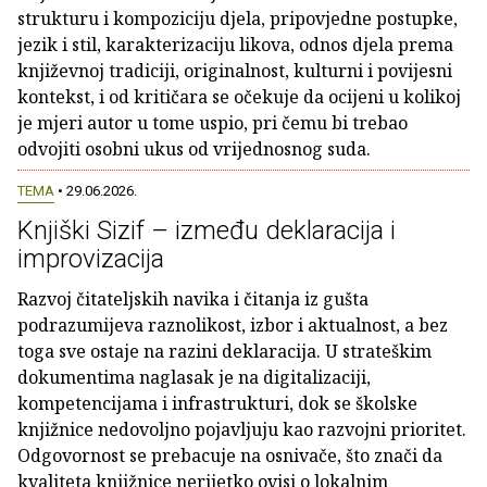
strukturu i kompoziciju djela, pripovjedne postupke,
jezik i stil, karakterizaciju likova, odnos djela prema
književnoj tradiciji, originalnost, kulturni i povijesni
kontekst, i od kritičara se očekuje da ocijeni u kolikoj
je mjeri autor u tome uspio, pri čemu bi trebao
odvojiti osobni ukus od vrijednosnog suda.
TEMA
• 29.06.2026.
Knjiški Sizif – između deklaracija i
improvizacija
Razvoj čitateljskih navika i čitanja iz gušta
podrazumijeva raznolikost, izbor i aktualnost, a bez
toga sve ostaje na razini deklaracija. U strateškim
dokumentima naglasak je na digitalizaciji,
kompetencijama i infrastrukturi, dok se školske
knjižnice nedovoljno pojavljuju kao razvojni prioritet.
Odgovornost se prebacuje na osnivače, što znači da
kvaliteta knjižnice nerijetko ovisi o lokalnim