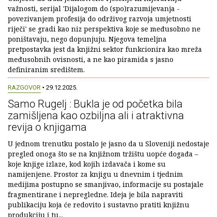
važnosti, serijal 'Dijalogom do (spo)razumijevanja -
povezivanjem profesija do održivog razvoja umjetnosti
riječi' se gradi kao niz perspektiva koje se međusobno ne
poništavaju, nego dopunjuju. Njegova temeljna
pretpostavka jest da knjižni sektor funkcionira kao mreža
međusobnih ovisnosti, a ne kao piramida s jasno
definiranim središtem.
RAZGOVOR
• 29.12.2025.
Samo Rugelj : Bukla je od početka bila
zamišljena kao ozbiljna ali i atraktivna
revija o knjigama
U jednom trenutku postalo je jasno da u Sloveniji nedostaje
pregled onoga što se na knjižnom tržištu uopće događa –
koje knjige izlaze, kod kojih izdavača i kome su
namijenjene. Prostor za knjigu u dnevnim i tjednim
medijima postupno se smanjivao, informacije su postajale
fragmentirane i nepregledne. Ideja je bila napraviti
publikaciju koja će redovito i sustavno pratiti knjižnu
produkciju i tu...